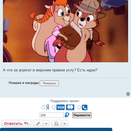
А что за агрегат в верхнем правом углу? Есть идеи?
Плашки и награды
Поддержать проект
Ответить
О
т
в
е
т
и
т
ь