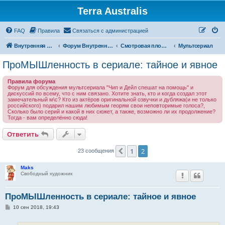
Terra Australis
Регистрация
FAQ
Правила
С
в
я
з
а
т
ь
с
я
с
а
д
м
и
н
и
с
т
р
а
ц
и
е
й
Внутренняя Австралия
Форум Внутренней Австралии
Смотровая площадка
Мультсериал
ПроМЫШленность в сериале: тайное и явное
Правила форума
Форум для обсуждения мультсериала "Чип и Дейл спешат на помощь" и
дискуссий по всему, что с ним связано. Хотите знать, кто и когда создал этот
замечательный м\с? Кто из актёров оригинальной озвучки и дубляжа(и не только
российского) подарил нашим любимым георям свои неповторимые голоса?,
Сколько было серий и какой в них сюжет, а также, возможно ли их продолжение?
Тогда - вам определённо сюда!
Ответить
О
т
в
е
т
и
т
ь
1
2
Пред.
23 сообщения
Maks
Свободный художник
ПроМЫШленность в сериале: тайное и явное
С
10 сен 2018, 19:43
о
о
б