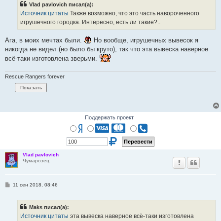
Vlad pavlovich писал(а):
щ
е
Источник цитаты
Также возможно, что это часть навороченного
н
игрушечного городка. Интересно, есть ли такие?..
и
е
Ага, в моих мечтах были.
Но вообще, игрушечных вывесок я
никогда не видел (но было бы круто), так что эта вывеска наверное
всё-таки изготовлена зверьми.
Rescue Rangers forever
Поддержать проект
Vlad pavlovich
Чумарозец
С
11 сен 2018, 08:46
о
о
б
Maks писал(а):
щ
е
Источник цитаты
эта вывеска наверное всё-таки изготовлена
н