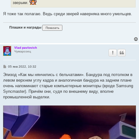
зверьми.
и
е
Я тоже так полагаю. Ведь среди зверей наверняка много умельцев.
Плашки и награды
Vlad pavlovich
Чумарозец
С
05 янв 2022, 10:32
о
о
Эпизод «Как мы нянчились с бельчатами». Бандура под потолком в
б
левом верхнем углу кадра и аналогичная бандура на заднем плане
щ
е
очень напоминают старые компьютерные мониторы (вроде Samsung
н
Syncmaster). Причём они, судя по внешнему виду, вполне
и
е
промышленной выделки.