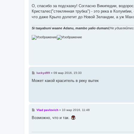
и
е
О, спасибо за подсказку! Согласно Википедии, водорос
Кристалес("стеклянная трубка") - это река в Колумбии,
что даже Крыло долетит до Новой Зеландии, а уж Мах
Si taayabuni waane Adanu, mambo yalio dumani
(Не удивляйтес
С
luckyd99
»
09 мар 2016, 15:33
о
о
Может какой краситель в реку вытек
б
щ
е
н
и
е
С
Vlad pavlovich
»
10 мар 2016, 11:48
о
о
Возможно, что и так.
б
щ
е
н