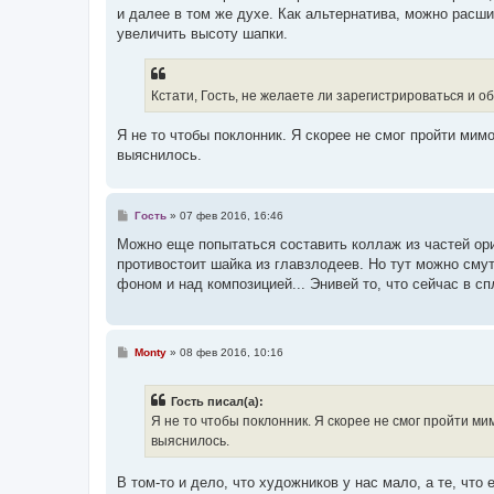
и далее в том же духе. Как альтернатива, можно расш
увеличить высоту шапки.
Кстати, Гость, не желаете ли зарегистрироваться и об
Я не то чтобы поклонник. Я скорее не смог пройти ми
выяснилось.
С
Гость
»
07 фев 2016, 16:46
о
о
Можно еще попытаться составить коллаж из частей ори
б
противостоит шайка из главзлодеев. Но тут можно смут
щ
е
фоном и над композицией... Энивей то, что сейчас в 
н
и
е
С
Monty
»
08 фев 2016, 10:16
о
о
б
Гость писал(а):
щ
е
Я не то чтобы поклонник. Я скорее не смог пройти м
н
выяснилось.
и
е
В том-то и дело, что художников у нас мало, а те, что