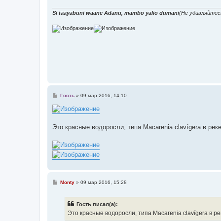
Si taayabuni waane Adanu, mambo yalio dumani
(Не удивляйтес
С
Гость
»
09 мар 2016, 14:10
о
о
б
щ
е
Это красные водоросли, типа Macarenia clavígera в рек
н
и
е
С
Monty
»
09 мар 2016, 15:28
о
о
б
Гость писал(а):
щ
е
Это красные водоросли, типа Macarenia clavígera в р
н