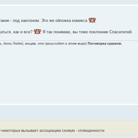
 такие - под наклоном. Это же обложка комикса
аться, как и все?
Я так понимаю, вы тоже поклонник Спасателей.
ь, дети Людей, вещам, что происходят в этом мире)
Поговорка суахили.
у некоторых вызывает ассоциацию схожую - сплющенности