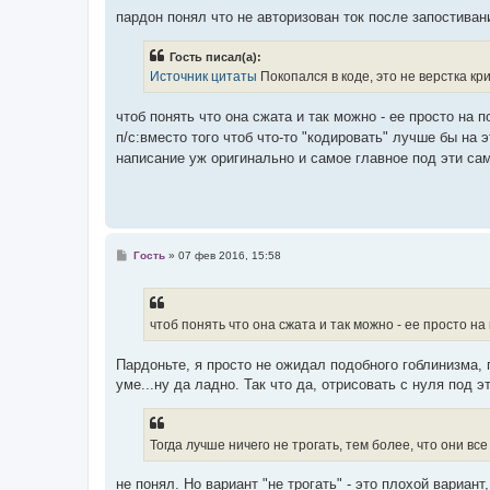
е
пардон понял что не авторизован ток после запостива
Гость писал(а):
Источник цитаты
Покопался в коде, это не верстка кр
чтоб понять что она сжата и так можно - ее просто на
п/с:вместо того чтоб что-то "кодировать" лучше бы на
написание уж оригинально и самое главное под эти с
С
Гость
»
07 фев 2016, 15:58
о
о
б
щ
е
чтоб понять что она сжата и так можно - ее просто 
н
и
е
Пардоньте, я просто не ожидал подобного гоблинизма, 
уме...ну да ладно. Так что да, отрисовать с нуля под 
Тогда лучше ничего не трогать, тем более, что они вс
не понял. Но вариант "не трогать" - это плохой вариа