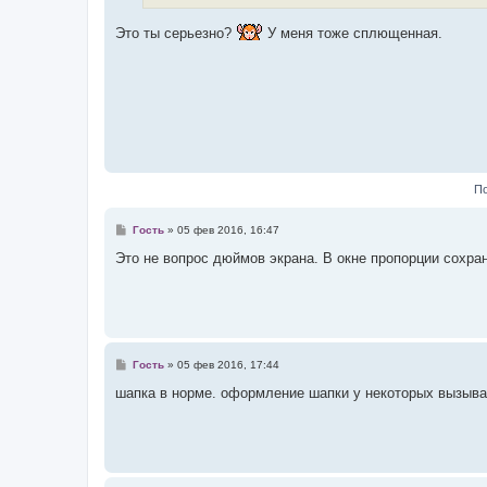
н
и
е
Это ты серьезно?
У меня тоже сплющенная.
По
С
Гость
»
05 фев 2016, 16:47
о
о
Это не вопрос дюймов экрана. В окне пропорции сохран
б
щ
е
н
и
е
С
Гость
»
05 фев 2016, 17:44
о
о
шапка в норме. оформление шапки у некоторых вызыв
б
щ
е
н
и
е