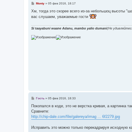
С
Monty
»
05 фев 2016, 18:17
о
о
Хм, тогда это скорее всего из-за небольшоц высоты "ш
б
вас слушаем, уважаемые гости
щ
е
н
и
Si taayabuni waane Adanu, mambo yalio dumani
(Не удивляйтес
е
С
Гость
»
05 фев 2016, 18:33
о
о
Покопался в коде, это не верстка кривая, а картинка т
б
Сравните:
щ
е
http://chip-dale.com/file/galereya/imag ... 6f2279.jpg
н
и
е
Исправить это можно только перекадрируя исходную ка