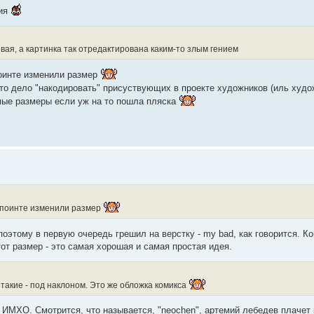
ния
ивая, а картинка так отредактирована каким-то злым гением
 поинте изменили размер
 это дело "накодировать" присуствующих в проекте художников (иль худ
амые размеры если уж на то пошла пляска
на поинте изменили размер
поэтому в первую очередь грешил на верстку - my bad, как говорится. К
этот размер - это самая хорошая и самая простая идея.
е такие - под наклоном. Это же обложка комикса
нт, ИМХО. Смотрится, что называется, "neochen", артемий лебедев плаче