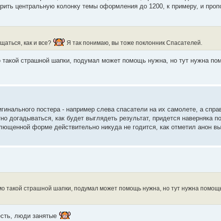
ирить центральную колонку темы оформления до 1200, к примеру, и про
щаться, как и все?
Я так понимаю, вы тоже поклонник Спасателей.
мо такой страшной шапки, подумал может помощь нужна, но тут нужна по
гинального постера - например слева спасатели на их самолете, а спра
но догадываться, как будет выглядеть результат, придется наверняка п
сплющенной форме действительно никуда не годится, как отметил анон в
имо такой страшной шапки, подумал может помощь нужна, но тут нужна помощь
 есть, люди занятые