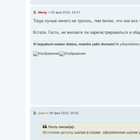
С
Monty
»
05 фев 2016, 20:47
о
о
Тогда лучше ничего не трогать, тем более, что они все
б
щ
е
Кстати, Гость, не желаете ли зарегистрироваться и общ
н
и
е
Si taayabuni waane Adanu, mambo yalio dumani
(Не удивляйтес
С
xucn
»
06 фев 2016, 20:02
о
о
б
Гость писал(а):
щ
е
Источник цитаты
шапка в норме. оформление шапки 
н
и