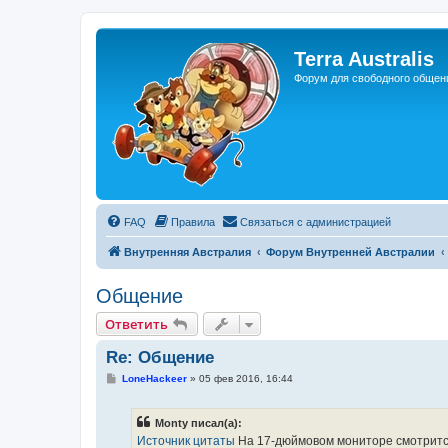
Регистрация
Terra Australis
Форум для свободного общен
FAQ
Правила
С
в
я
з
а
т
ь
с
я
с
а
д
м
и
н
и
с
т
р
а
ц
и
е
й
Внутренняя Австралия
Форум Внутренней Австралии
Общение
Ответить
О
т
в
е
т
и
т
ь
Re: Общение
С
LoneHackeer
»
05 фев 2016, 16:44
о
о
б
Monty писал(а):
щ
е
Источник цитаты
На 17-дюймовом мониторе смотрит