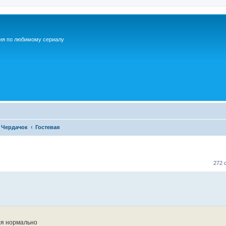
ия по любимому сериалу
Чердачок
Гостевая
272 
ся нормально