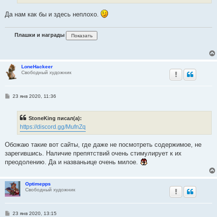
е
Да нам как бы и здесь неплохо.
Плашки и награды
LoneHackeer
Свободный художник
С
23 янв 2020, 11:36
о
о
б
StoneKing писал(а):
щ
е
https://discord.gg/MufnZq
н
и
е
Обожаю такие вот сайты, где даже не посмотреть содержимое, не
зарегившись. Наличие препятствий очень стимулирует к их
преодолению. Да и названьице очень милое.
Optimepps
Свободный художник
С
23 янв 2020, 13:15