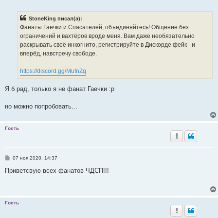
о
о
б
StoneKing писал(а):
щ
е
Фанаты Гаечки и Спасателей, объединяйтесь! Общение без
н
ограничений и вахтёров вроде меня. Вам даже необязательно
и
е
раскрывать своё инкогнито, регистрируйте в Дискорде фейк - и
вперёд, навстречу свободе.
https://discord.gg/MufnZq
Я б рад, только я не фанат Гаечки :p
но можно попробовать...
Гость
С
07 ноя 2020, 14:37
о
о
Приветсвую всех фанатов ЧДСП!!!
б
щ
е
н
и
Гость
е