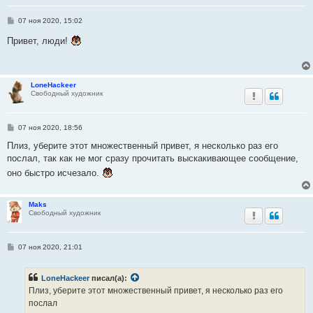
С
07 ноя 2020, 15:02
о
о
Привет, люди!
б
щ
е
н
и
LoneHackeer
е
Свободный художник
С
07 ноя 2020, 18:56
о
о
Плиз, уберите этот множественный привет, я несколько раз его
б
послал, так как не мог сразу прочитать выскакивающее сообщение,
щ
е
оно быстро исчезало.
н
и
е
Maks
Свободный художник
С
07 ноя 2020, 21:01
о
о
б
LoneHackeer
писал(а):
щ
е
Плиз, уберите этот множественный привет, я несколько раз его
н
послал
и