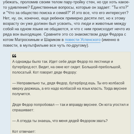
убежать, проломив своим телом пару-тройку стен, но где хоть какое-
то удивление? Единственные вопросы, которые он задает: "Ты кто?"
и "Что за общество поиска и семей?" И это все, что его интересует?
Нет, ну, он, конечно, еще ребенок примерно десяти лет, но к этому
возрасту он уже должен был усвоить, что люди и животные между
собой на одном языке не общаются, и что с ним происходит нечто из
ряда вон выходящее. Сравните это со знакомством дяди Федора с
котом Матроскиным и Шариком в
повести Успенского
(именно в
повести, в мультфильме все чуть по-другому).
А однажды было так. Идет себе дядя Федор по лестнице и
бутерброд ест. Видит, на окне кот сидит. Большой-пребольшой,
полосатый. Кот говорит дяде Федору:
— Неправильно ты, дядя Федор, бутерброд ешь. Ты его колбасой
кверху держишь, а его надо колбасой на язык класть. Тогда вкуснее
получится.
Дядя Федор попробовал — так и вправду вкуснее. Он кота угостил и
спрашивает:
— А откуда ты знаешь, что меня дядей Федором звать?
Кот отвечает: