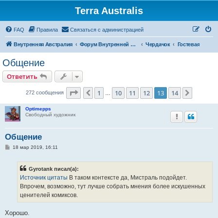
Terra Australis
Регистрация
FAQ
Правила
С
в
я
з
а
т
ь
с
я
с
а
д
м
и
н
и
с
т
р
а
ц
и
е
й
Внутренняя Австралия
Форум Внутренней Австралии
Чердачок
Гостевая
Общение
Ответить
О
т
в
е
т
и
т
ь
Страница
13
из
14
1
10
11
12
13
14
Пред.
След.
272 сообщения
…
Optimepps
Свободный художник
Общение
С
18 мар 2019, 16:11
о
о
б
Gyrotank писал(а):
щ
е
Источник цитаты
В таком контексте да, Мистраль подойдет.
н
Впрочем, возможно, тут лучше собрать мнения более искушенных
и
е
ценителей комиксов.
Хорошо.