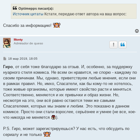
о
б
Optimepps писал(а):
щ
е
Источник цитаты
Кстати, передаю ответ автора на ваш вопрос:
н
и
е
Спасибо за информацию!
Monty
Admirador de queso
С
18 мар 2019, 18:05
о
о
Гиро
, от себя тоже благодарю за отзыв. И, особенно, за поддержку
б
нуарного стиля комикса. Не всем он нравится, не спорю - каждому по
щ
е
своим причинам. Мы, однако, приветствуем любые мнения, если они
н
в рамках правил. Но, имхо, Спасатели, как бы кому-то не хотелось,
и
е
тоже живые организмы, которые имеют свойство расти и меняться.
Соответственно, меняются и их привычки и образ жизни. Но,
несмотря на это, они всё равно остаются теми же самыми
Спасателемя, которых мы знаем и любим. Это показано в данном
комиксе. Просто они стали взрослее, серьёзнее и умнее (не все, кое-
что никогда не меняется
).
P.S. Гиро, может зарегистрируешься? У нас есть, что обсудить по
сериалу и не только