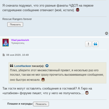
е
Я сначала подумал, что это разные фанаты ЧДСП на первое
сегодняшнее сообщение отвечают (моё, кстати).
Rescue Rangers forever
Vlad pavlovich
Чумарозец
С
08 ноя 2020, 10:49
о
о
б
LoneHackeer
писал(а):
щ
е
Плиз, уберите этот множественный привет, я несколько раз его
н
послал, так как не мог сразу прочитать выскакивающее сообщение,
и
е
оно быстро исчезало.
Так гости могут оставлять сообщения в гостевой? А Гиро на
«штабном» форуме пишет, что у него не получилось…
Плашки и награды