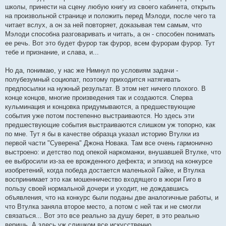
школы, принести на сцену любую книгу из своего кабинета, открыть
на произвольной странице и положить перед Мэлоди, после чего та
читает вслух, а он за ней повторяет, доказывая тем самым, что
Мэлоди способна разговаривать и читать, а он - способен понимать
ее речь. Вот это будет фурор так фурор, всем фурорам фурор. Тут
тебе и признание, и слава, и...
Но да, понимаю, у нас же Нимнул по условиям задачи -
полубезумный социопат, поэтому приходится натягивать
предпосылки на нужный результат. В этом нет ничего плохого. В
конце концов, многие произведения так и создаются. Сперва
кульминация и концовка придумываются, а предшествующие
события уже потом постепенно выстраиваются. Но здесь эти
предшествующие события выстраиваются слишком уж топорно, как
по мне. Тут я бы в качестве образца указал историю Втулки из
первой части "Суверена" Джона Новака. Там все очень гармонично
выстроено: и детство под опекой наркоманки, внушавшей Втулке, что
ее выбросили из-за ее врожденного дефекта; и эпизод на конкурсе
изобретений, когда победа достается маленькой Гайке, и Втулка
воспринимает это как мошенничество входящего в жюри Гиго в
пользу своей нормальной дочери и уходит, не дождавшись
объявления, что на конкурс были поданы две аналогичные работы, и
что Втулка заняла второе место, а потом с ней так и не смогли
связаться... Вот это все реально за душу берет, в это реально
веришь. А здесь уж слишком все искусственно.