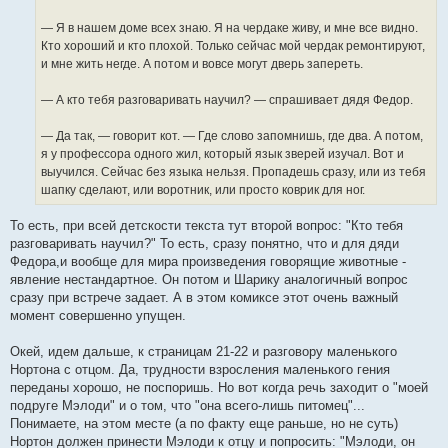
— Я в нашем доме всех знаю. Я на чердаке живу, и мне все видно.
Кто хороший и кто плохой. Только сейчас мой чердак ремонтируют,
и мне жить негде. А потом и вовсе могут дверь запереть.
— А кто тебя разговаривать научил? — спрашивает дядя Федор.
— Да так, — говорит кот. — Где слово запомнишь, где два. А потом,
я у профессора одного жил, который язык зверей изучал. Вот и
выучился. Сейчас без языка нельзя. Пропадешь сразу, или из тебя
шапку сделают, или воротник, или просто коврик для ног.
То есть, при всей детскости текста тут второй вопрос: "Кто тебя
разговаривать научил?" То есть, сразу понятно, что и для дяди
Федора,и вообще для мира произведения говорящие животные -
явление нестандартное. Он потом и Шарику аналогичный вопрос
сразу при встрече задает. А в этом комиксе этот очень важный
момент совершенно упущен.
Окей, идем дальше, к страницам 21-22 и разговору маленького
Нортона с отцом. Да, трудности взросления маленького гения
переданы хорошо, не поспоришь. Но вот когда речь заходит о "моей
подруге Мэлоди" и о том, что "она всего-лишь питомец"...
Понимаете, на этом месте (а по факту еще раньше, но не суть)
Нортон должен принести Мэлоди к отцу и попросить: "Мэлоди, он