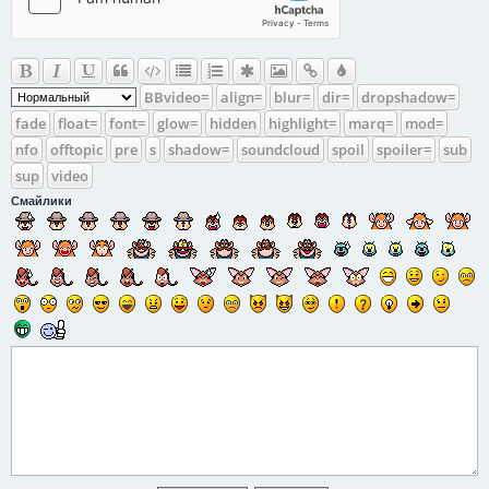
BBvideo=
align=
blur=
dir=
dropshadow=
fade
float=
font=
glow=
hidden
highlight=
marq=
mod=
nfo
offtopic
pre
s
shadow=
soundcloud
spoil
spoiler=
sub
sup
video
Смайлики