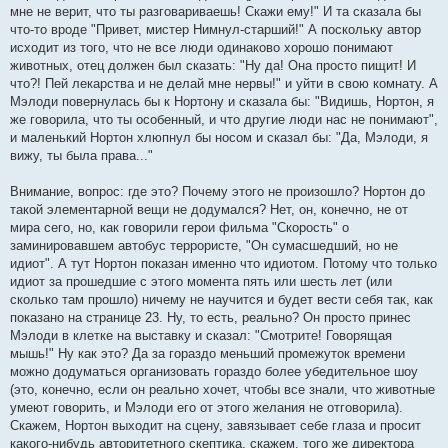
мне не верит, что ты разговариваешь! Скажи ему!" И та сказала бы
что-то вроде "Привет, мистер Нимнул-старший!" А поскольку автор
исходит из того, что не все люди одинаково хорошо понимают
животных, отец должен был сказать: "Ну да! Она просто пищит! И
что?! Пей лекарства и не делай мне нервы!" и уйти в свою комнату. А
Мэлоди повернулась бы к Нортону и сказала бы: "Видишь, Нортон, я
же говорила, что ты особенный, и что другие люди нас не понимают",
и маленький Нортон хлюпнул бы носом и сказал бы: "Да, Мэлоди, я
вижу, ты была права..."
Внимание, вопрос: где это? Почему этого не произошло? Нортон до
такой элементарной вещи не додумался? Нет, он, конечно, не от
мира сего, но, как говорили герои фильма "Скорость" о
заминировавшем автобус террористе, "Он сумасшедший, но не
идиот". А тут Нортон показан именно что идиотом. Потому что только
идиот за прошедшие с этого момента пять или шесть лет (или
сколько там прошло) ничему не научится и будет вести себя так, как
показано на странице 23. Ну, то есть, реально? Он просто принес
Мэлоди в клетке на выставку и сказал: "Смотрите! Говорящая
мышь!" Ну как это? Да за гораздо меньший промежуток времени
можно додуматься организовать гораздо более убедительное шоу
(это, конечно, если он реально хочет, чтобы все знали, что животные
умеют говорить, и Мэлоди его от этого желания не отговорила).
Скажем, Нортон выходит на сцену, завязывает себе глаза и просит
какого-нибудь авторитетного скептика, скажем, того же директора