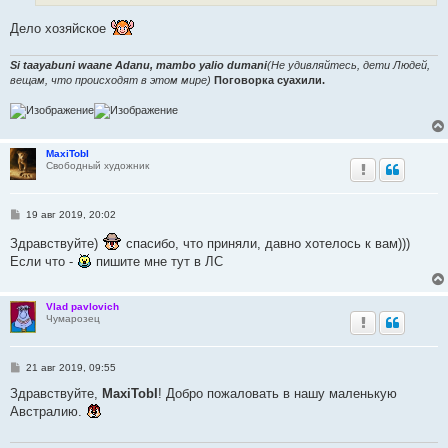
и
е
Дело хозяйское
Si taayabuni waane Adanu, mambo yalio dumani
(Не удивляйтесь, дети Людей,
вещам, что происходят в этом мире)
Поговорка суахили.
MaxiTobI
Свободный художник
С
19 авг 2019, 20:02
о
о
Здравствуйте)
спасибо, что приняли, давно хотелось к вам)))
б
Если что -
пишите мне тут в ЛС
щ
е
н
и
Vlad pavlovich
е
Чумарозец
С
21 авг 2019, 09:55
о
о
Здравствуйте,
MaxiTobI
! Добро пожаловать в нашу маленькую
б
Австралию.
щ
е
н