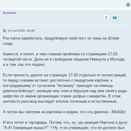
Gyrotank
С
10 ноя 2020, 19:48
о
о
Раз капча заработала, продублирую свой пост из темы на Штабе
б
сюда.
щ
е
н
Кажется, я понял, в чем главная проблема со страницами 17-23
и
е
четвертой части. Дело не в свободном общении Нимнула и Мэлоди,
а в том, как это подано.
Если прочесть диалог на страницах 17-20 отдельно от иллюстраций,
то перед глазами встанет достаточно стандартная картина: к
пострадавшему от хулиганов "ботанику" приходит на помощь
девочка-бойскаут, чинящая ему очки и берущая над ним своего рода
шефство от имени организации этаких добрых самаритян. В этом
контексте разговор выглядит вполне логичным и естественным...
А потом мы смотрим на картинки и видим, что эта девочка - МЫШЬ!
И все летит в тартарары. Потому что, ну, где реакция Нортона в духе
"А-А! Говорящая мышь!!!" ? Ну, я не утверждаю, что он должен был