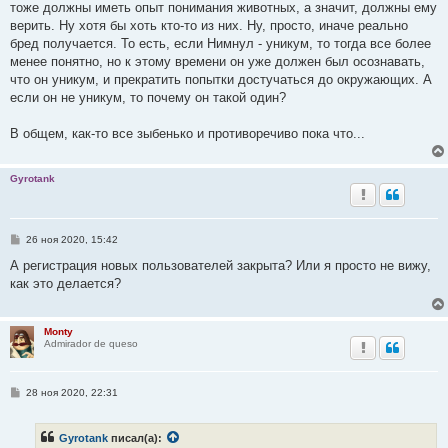
тоже должны иметь опыт понимания животных, а значит, должны ему
верить. Ну хотя бы хоть кто-то из них. Ну, просто, иначе реально
бред получается. То есть, если Нимнул - уникум, то тогда все более
менее понятно, но к этому времени он уже должен был осознавать,
что он уникум, и прекратить попытки достучаться до окружающих. А
если он не уникум, то почему он такой один?
В общем, как-то все зыбенько и противоречиво пока что...
Gyrotank
С
26 ноя 2020, 15:42
о
о
А регистрация новых пользователей закрыта? Или я просто не вижу,
б
как это делается?
щ
е
н
и
Monty
е
Admirador de queso
С
28 ноя 2020, 22:31
о
о
б
Gyrotank
писал(а):
щ