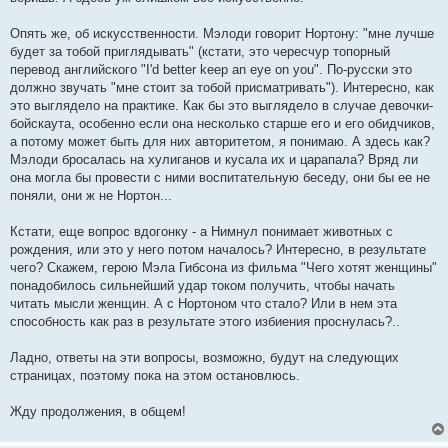
Опять же, об искусственности. Мэлоди говорит Нортону: "мне лучше
будет за тобой приглядывать" (кстати, это чересчур топорный
перевод английского "I'd better keep an eye on you". По-русски это
должно звучать "мне стоит за тобой присматривать"). Интересно, как
это выглядело на практике. Как бы это выглядело в случае девочки-
бойскаута, особенно если она несколько старше его и его обидчиков,
а потому может быть для них авторитетом, я понимаю. А здесь как?
Мэлоди бросалась на хулиганов и кусала их и царапала? Вряд ли
она могла бы провести с ними воспитательную беседу, они бы ее не
поняли, они ж не Нортон...
Кстати, еще вопрос вдогонку - а Нимнул понимает животных с
рождения, или это у него потом началось? Интересно, в результате
чего? Скажем, герою Мэла Гибсона из фильма "Чего хотят женщины"
понадобилось сильнейший удар током получить, чтобы начать
читать мысли женщин. А с Нортоном что стало? Или в нем эта
способность как раз в результате этого избиения проснулась?..
Ладно, ответы на эти вопросы, возможно, будут на следующих
страницах, поэтому пока на этом остановлюсь.
Жду продолжения, в общем!