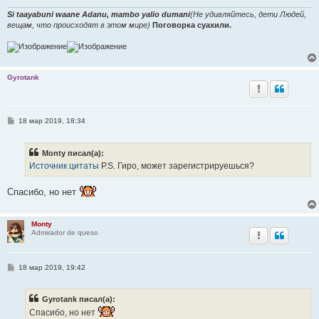
Si taayabuni waane Adanu, mambo yalio dumani
(Не удивляйтесь, дети Людей,
вещам, что происходят в этом мире)
Поговорка суахили.
Gyrotank
С
18 мар 2019, 18:34
о
о
б
Monty писал(а):
щ
е
Источник цитаты
P.S. Гиро, может зарегистрируешься?
н
и
е
Спасибо, но нет
Monty
Admirador de queso
С
18 мар 2019, 19:42
о
о
б
Gyrotank писал(а):
щ
е
Спасибо, но нет
н