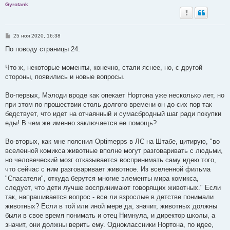
Gyrotank
С
25 ноя 2020, 16:38
о
о
По поводу страницы 24.
б
щ
е
Что ж, некоторые моменты, конечно, стали яснее, но, с другой
н
стороны, появились и новые вопросы.
и
е
Во-первых, Мэлоди вроде как опекает Нортона уже несколько лет, но
при этом по прошествии столь долгого времени он до сих пор так
бедствует, что идет на отчаянный и сумасбродный шаг ради покупки
еды! В чем же именно заключается ее помощь?
Во-вторых, как мне пояснил Optimepps в ЛС на Штабе, цитирую, "во
вселенной комикса животные вполне могут разговаривать с людьми,
но человеческий мозг отказывается воспринимать саму идею того,
что сейчас с ним разговаривает животное. Из вселенной фильма
"Спасатели", откуда берутся многие элементы мира комикса,
следует, что дети лучше воспринимают говорящих животных." Если
так, напрашивается вопрос - все ли взрослые в детстве понимали
животных? Если в той или иной мере да, значит, животных должны
были в свое время понимать и отец Нимнула, и директор школы, а
значит, они должны верить ему. Одноклассники Нортона, по идее,