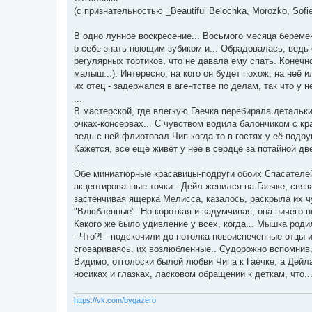
н
(с признательностью _Beautiful Belochka, Morozko, Sofi
и
е
В одно лунное воскресение... Восьмого месяца береме
о себе знать ноющим зубиком и... Обрадовалась, ведь 
регулярных тортиков, что не давала ему спать. Конечн
малыш...). Интересно, на кого он будет похож, на неё
их отец - задержался в агентстве по делам, так что у
...
В мастерской, где влегкую Гаечка перебирала детальки
очках-консервах... С чувством водила балончиком с к
ведь с ней флиртовал Чип когда-то в гостях у её подр
Кажется, все ещё живёт у неё в сердце за потайной две
...
Обе миниатюрные красавицы-подруги обоих Спасателей 
акцентированные точки - Дейл женился на Гаечке, связа
застенчивая ящерка Мелисса, казалось, раскрыла их ч
"Влюбленные". Но короткая и задумчивая, она ничего н
Какого же было удивление у всех, когда... Мышка родил
- Что?! - подскочили до потолка новоиспеченные отцы и
сговариваясь, их возлюбленные.. Судорожно вспомнив, 
Видимо, отголоски былой любви Чипа к Гаечке, а Дейла
носиках и глазках, ласковом обращении к деткам, что...
https://vk.com/bygazero