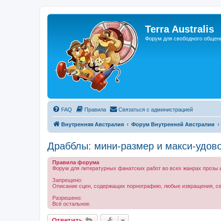
Регистрация
Terra Australis
Форум для свободного общен
FAQ
Правила
С
в
я
з
а
т
ь
с
я
с
а
д
м
и
н
и
с
т
р
а
ц
и
е
й
Внутренняя Австралия
Форум Внутренней Австралии
Драбблы: мини-размер и макси-удово
Правила форума
Форум для литературных фанатских работ во всех жанрах прозы и
Запрещено:
Описание сцен, содержащих порнографию, любые извращения, секс
Разрешено:
Всё остальное.
Ответить
О
т
в
е
т
и
т
ь