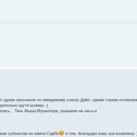
ил одним пальчиком по невидимому списку Дейл, одним глазом отсматри
рательно крутя козявку :)
вилась... Тень Мыша-Мушкетера, указывая на часы и
ским субъектом по имени СирИн
и тем, благодаря кому она возможна :