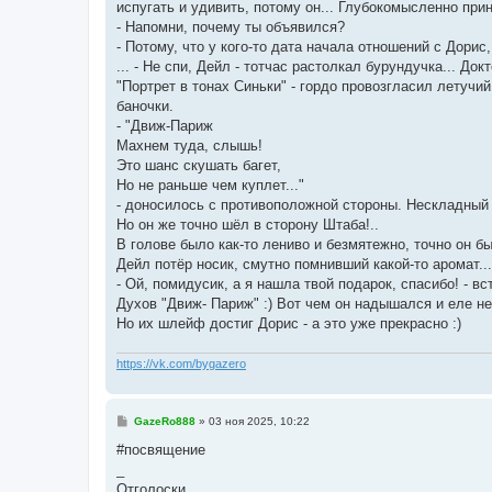
испугать и удивить, потому он... Глубокомысленно при
- Напомни, почему ты объявился?
- Потому, что у кого-то дата начала отношений с Дорис,
... - Не спи, Дейл - тотчас растолкал бурундучка... Д
"Портрет в тонах Синьки" - гордо провозгласил летучи
баночки.
- "Движ-Париж
Махнем туда, слышь!
Это шанс скушать багет,
Но не раньше чем куплет..."
- доносилось с противоположной стороны. Нескладный р
Но он же точно шёл в сторону Штаба!..
В голове было как-то лениво и безмятежно, точно он б
Дейл потёр носик, смутно помнивший какой-то аромат...
- Ой, помидусик, а я нашла твой подарок, спасибо! - 
Духов "Движ- Париж" :) Вот чем он надышался и еле не
Но их шлейф достиг Дорис - а это уже прекрасно :)
https://vk.com/bygazero
С
GazeRo888
»
03 ноя 2025, 10:22
о
о
#посвящение
б
_
щ
е
Отголоски