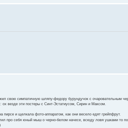
тложил свою симпатичную шляпу-федору бурундучок с очаровательным чер
: ох везде эти постеры с Синт-Эстатиусом, Сирин и Максом.
на пирсе и щелкала фото-аппаратом, как они весело едят грейпфрут.
етил про себя юный мыш о черно-белом начесе, всюду ловя ушками то по
)