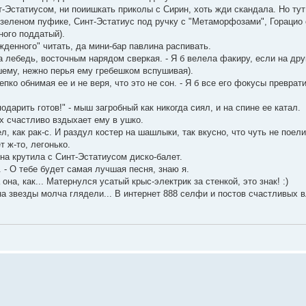
т-Эстатиусом, ни поиишкать приколы с Сирин, хоть жди скандала. Но тут 
 зеленом пуфике, Синт-Эстатиус под ручку с "Метаморфозами", Горацио
ного поддатый).
жденного" читать, да мини-бар павлина распивать.
а лебедь, восточным нарядом сверкая. - Я б велела факиру, если на др
ашему, нежно перья ему гребешком вспушивая).
пко обнимая ее и не веря, что это не сон. - Я б все его фокусы преврат
одарить готов!" - мыш загробный как никогда сиял, и на спине ее катал.
ах счастливо вздыхает ему в ушко.
 как рак-с. И раздул костер на шашлыки, так вкусно, что чуть не поел
 ж-то, легонько.
она крутила с Синт-Эстатиусом диско-балет.
 - О тебе будет самая лучшая песня, знаю я.
она, как... Матернулся усатый крыс-электрик за стенкой, это знак! :)
а звезды молча глядели... В интернет 888 селфи и постов счастливых