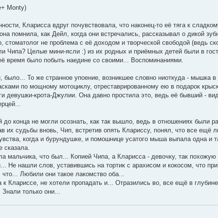
e+ Monty)
нности, Кларисса вдруг почувствовала, что наконец-то её тяга к сладк
она помнила, как Дейл, когда они встречались, рассказывал о дикой зуб
о, стоматолог не проблема с её доходом и творческой свободой (ведь ск
 или Чипа? Целые мини-ясли :) из их родных и приёмных детей были в гос
 неё время было побыть наедине со своими... Воспоминаниями.
, было... То же странное упоение, возникшее словно ниоткуда - мышка в
расками по мощному мотоциклу, отреставрированному ею в подарок крыс
уги девушки-крота-Джулии. Она давно простила это, ведь её бывший - вид
рцей...
до конца не могли осознать, как так вышло, ведь в отношениях были р
в их судьбы вновь, Чип, встретив опять Клариссу, понял, что все ещё л
увства, когда и бурундушке, и помошнице усатого мыша выпала одна и т
е сказала.
а мальчика, что был... Копией Чипа, а Кларисса - девочку, так похожую
... Не нашли слов, уставившись на тортик с арахисом и кокосом, что при
что... Любили они такое лакомство оба...
 к Клариссе, не хотели пропадать и... Отразились во, все ещё в глубин
 Знали только они...