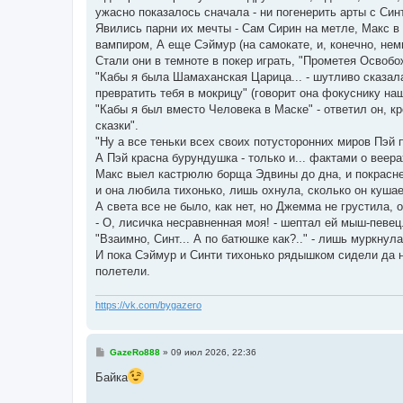
н
ужасно показалось сначала - ни погенерить арты с Син
и
е
Явились парни их мечты - Сам Сирин на метле, Макс в
вампиром, А еще Сэймур (на самокате, и, конечно, нем
Стали они в темноте в покер играть, "Прометея Освобо
"Кабы я была Шамаханская Царица... - шутливо сказал
превратить тебя в мокрицу" (говорит она фокуснику н
"Кабы я был вместо Человека в Маске" - ответил он, кре
сказки".
"Ну а все теньки всех своих потусторонних миров Пэй п
А Пэй красна бурундушка - только и... фактами о веер
Макс выел кастрюлю борща Эдвины до дна, и покраснел,
и она любила тихонько, лишь охнула, сколько он кушает
А света все не было, как нет, но Джемма не грустила, 
- О, лисичка несравненная моя! - шептал ей мыш-певец.
"Взаимно, Синт... А по батюшке как?.." - лишь муркнула 
И пока Сэймур и Синти тихонько рядышком сидели да н
полетели.
https://vk.com/bygazero
С
GazeRo888
»
09 июл 2026, 22:36
о
о
Байка
б
щ