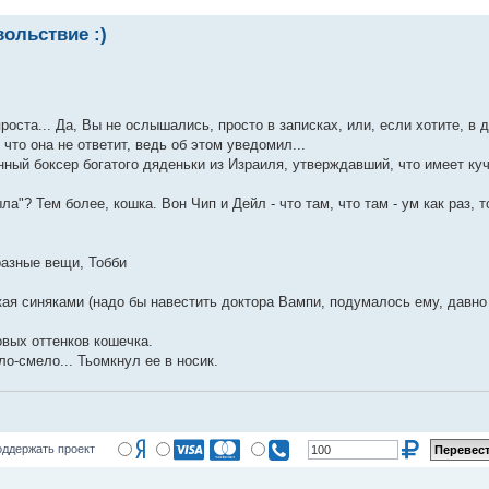
ольствие :)
оста... Да, Вы не ослышались, просто в записках, или, если хотите, в 
что она не ответит, ведь об этом уведомил...
ый боксер богатого дяденьки из Израиля, утверждавший, что имеет куч
ла"? Тем более, кошка. Вон Чип и Дейл - что там, что там - ум как раз, т
 разные вещи, Тобби
кая синяками (надо бы навестить доктора Вампи, подумалось ему, давно
овых оттенков кошечка.
о-смело... Тьомкнул ее в носик.
ддержать проект