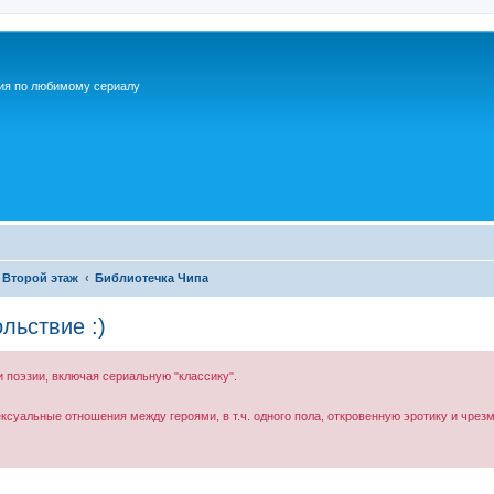
ия по любимому сериалу
Второй этаж
Библиотечка Чипа
льствие :)
 поэзии, включая сериальную "классику".
уальные отношения между героями, в т.ч. одного пола, откровенную эротику и чрез