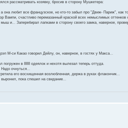
нялся рассматривать козявку, бросив в сторону Мушкетера:
 а она любит все французское, но кто-то забыл про "Движ- Париж", как то
октор Вампи, счастливо перемазанный краской всех немыслимых оттенков 
й мыш и... Заперебирал лапками в сторону своего замка, наверное, пров
эп М-си Какао говорил Дейлу, он, наверное, в гостях у Макса...
ыл погружен в 888 одеялок и нехотя вылезал теперь оттуда.
 Надо очнуться...
встретила его восхищенная возлюбленная, держа в руках флакончик...
 выронил, пока спешил на свидание...