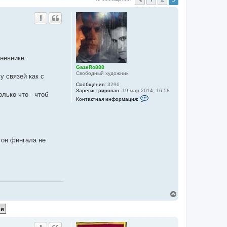
дневнике.
GazeRo888
Свободный художник
у связей как с
Сообщения:
3296
Зарегистрирован:
19 мар 2014, 16:58
олько что - чтоб
К
Контактная информация:
о
н
т
а
к
т
н
 он фингала не
а
я
и
н
ф
о
р
м
В
а
ц
е
и
р
я
н
п
у
о