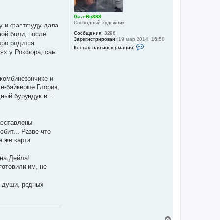
я
к
GazeRo888
н
Свободный художник
ому и фастфуду дала
а
ч
ной боли, после
Сообщения:
3296
а
Зарегистрирован:
19 мар 2014, 16:58
оро родится
К
л
Контактная информация:
о
тях у Рокфора, сам
у
н
т
а
к
 комбинезончике и
т
н
ке-байкерше Глории,
а
ный бурундук и...
я
и
н
ф
о
асставлены
р
юбит... Разве что
м
а
а же карта
ц
и
я
 на Дейла!
п
готовили им, не
о
л
ь
е души, родных
з
о
в
а
т
е
В