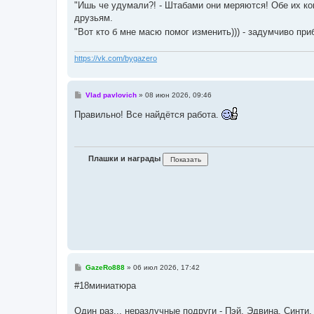
"Ишь че удумали?! - Штабами они меряются! Обе их ко
друзьям.
"Вот кто б мне масю помог изменить))) - задумчиво при
https://vk.com/bygazero
С
Vlad pavlovich
»
08 июн 2026, 09:46
о
о
Правильно! Все найдётся работа.
б
щ
е
н
и
Плашки и награды
е
С
GazeRo888
»
06 июл 2026, 17:42
о
о
#18миниатюра
б
щ
е
Один раз... неразлучные подруги - Пэй, Эдвина, Синти,