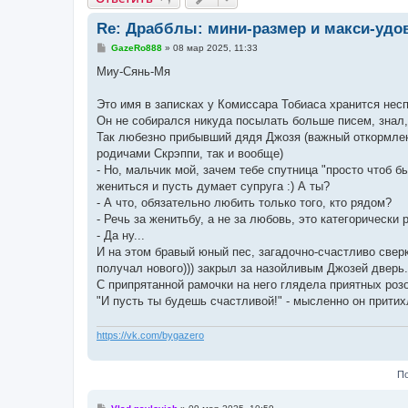
Re: Драбблы: мини-размер и макси-удов
С
GazeRo888
»
08 мар 2025, 11:33
о
о
Миу-Сянь-Мя
б
щ
е
Это имя в записках у Комиссара Тобиаса хранится неспр
н
Он не собирался никуда посылать больше писем, знал, 
и
е
Так любезно прибывший дядя Джозя (важный откормленн
родичами Скрэппи, так и вообще)
- Но, мальчик мой, зачем тебе спутница "просто чтоб бы
жениться и пусть думает супруга :) А ты?
- А что, обязательно любить только того, кто рядом?
- Речь за женитьбу, а не за любовь, это категорически
- Да ну...
И на этом бравый юный пес, загадочно-счастливо свер
получал нового))) закрыл за назойливым Джозей дверь.
С припрятанной рамочки на него глядела приятных роз
"И пусть ты будешь счастливой!" - мысленно он притихл
https://vk.com/bygazero
По
С