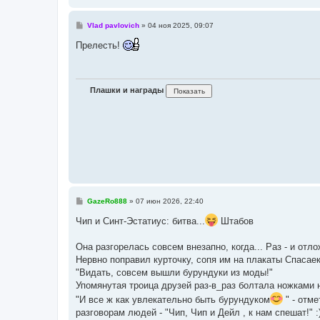
С
Vlad pavlovich
»
04 ноя 2025, 09:07
о
о
Прелесть!
б
щ
е
н
и
Плашки и награды
е
С
GazeRo888
»
07 июн 2026, 22:40
о
о
Чип и Синт-Эстатиус: битва...
Штабов
б
щ
е
Она разгорелась совсем внезапно, когда... Раз - и о
н
Нервно поправил курточку, сопя им на плакаты Спасаек
и
е
"Видать, совсем вышли бурундуки из моды!"
Упомянутая троица друзей раз-в_раз болтала ножками 
"И все ж как увлекательно быть бурундуком
" - отм
разговорам людей - "Чип, Чип и Дейл , к нам спешат!" :