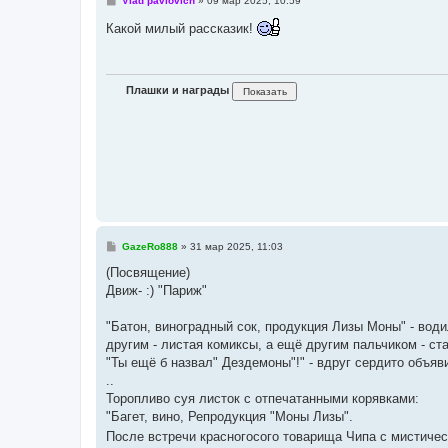
Vlad pavlovich
»
09 мар 2025, 10:59
о
о
Какой милый рассказик!
б
щ
е
н
и
Плашки и награды
е
С
GazeRo888
»
31 мар 2025, 11:03
о
о
(Посвящение)
б
Движ- :) "Париж"
щ
е
н
"Батон, виноградный сок, продукция Лизы Моны" - вод
и
е
другим - листая комиксы, а ещё другим пальчиком - ста
"Ты ещё б назвал" Дездемоны"!" - вдруг сердито объя
..
Торопливо суя листок с отпечатанными корявками:
"Багет, вино, Репродукция "Моны Лизы".
После встречи красногосого товарища Чипа с мистиче