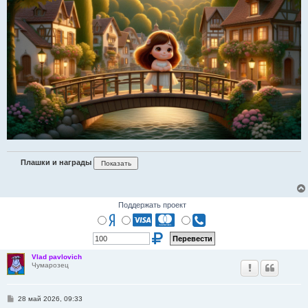
н
и
е
Плашки и награды
Поддержать проект
Vlad pavlovich
Чумарозец
С
28 май 2026, 09:33
о