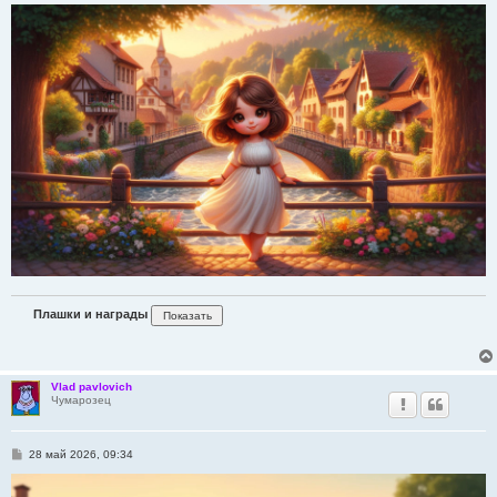
о
б
щ
е
н
и
е
Плашки и награды
Vlad pavlovich
Чумарозец
С
28 май 2026, 09:34
о
о
б