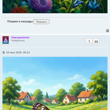
Плашки и награды
Vlad pavlovich
Чумарозец
С
04 июн 2026, 09:14
о
о
б
щ
е
н
и
е