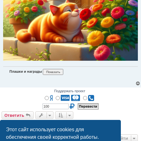
н
и
е
Плашки и награды
Поддержать проект
Ответить
О
т
в
е
т
и
т
ь
Страница
5
из
7
1
3
4
5
6
7
Пред.
След.
121 сообщение
…
Этот сайт использует cookies для
обеспечения своей корректной работы.
Перейти