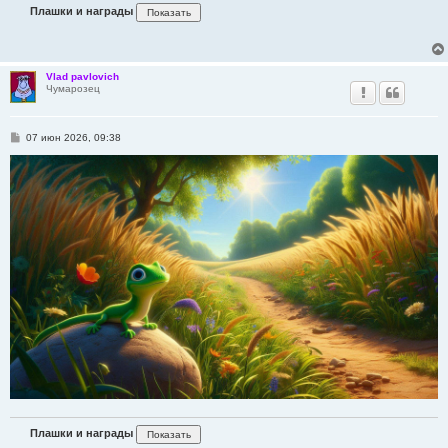
Плашки и награды
Vlad pavlovich
Чумарозец
С
07 июн 2026, 09:38
о
о
б
щ
е
н
и
е
Плашки и награды