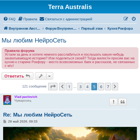
Terra Australis
Регистрация
FAQ
Правила
С
в
я
з
а
т
ь
с
я
с
а
д
м
и
н
и
с
т
р
а
ц
и
е
й
Внутренняя Австралия
Форум Внутренней Австралии
Первый этаж
Кухня Рокфора
Мы любим НейроСеть
Правила форума
Устали за день и хотите немного расслабиться и послушать какую-нибудь
захватывающую историю? Или поделиться своей? Тогда милости просим вас на
кухню к старине Рокфору - место всевозможных баек и рассказов, не связанных
с м\с!
Ответить
О
т
в
е
т
и
т
ь
Страница
5
из
7
1
3
4
5
6
7
Пред.
След.
121 сообщение
…
Vlad pavlovich
Чумарозец
Re: Мы любим НейроСеть
С
28 май 2026, 09:33
о
о
б
щ
е