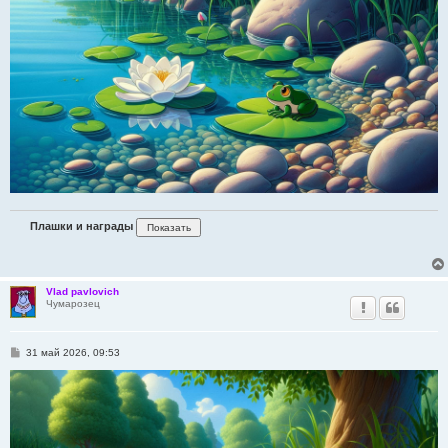
н
и
е
Плашки и награды
Vlad pavlovich
Чумарозец
С
31 май 2026, 09:53
о
о
б
щ
е
н
и
е