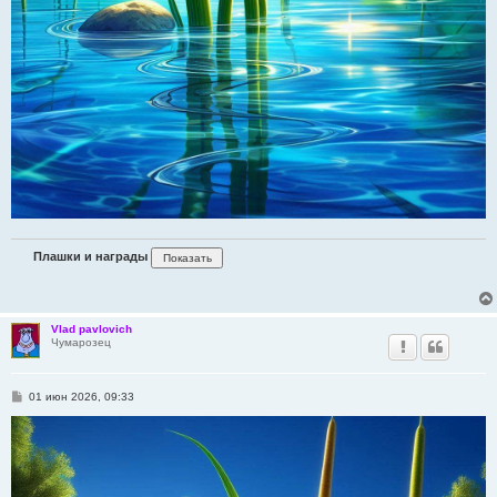
Плашки и награды
Vlad pavlovich
Чумарозец
С
01 июн 2026, 09:33
о
о
б
щ
е
н
и