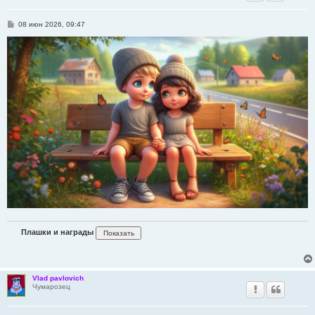
С
08 июн 2026, 09:47
о
о
б
щ
е
н
и
е
Плашки и награды
Vlad pavlovich
Чумарозец