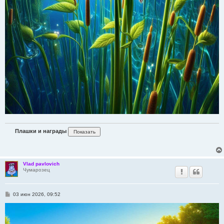
Плашки и награды
Vlad pavlovich
Чумарозец
С
03 июн 2026, 09:52
о
о
б
щ
е