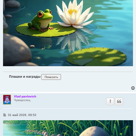
Плашки и награды
Vlad pavlovich
Чумарозец
С
31 май 2026, 09:52
о
о
б
щ
е