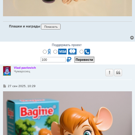
Плашки и награды
Поддержать проект
Vlad pavlovich
Чумарозец
С
27 сен 2025, 10:29
о
о
б
щ
е
н
и
е