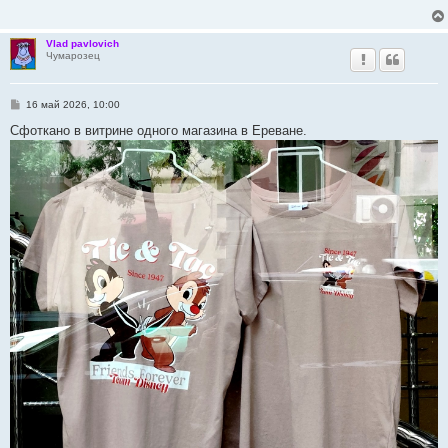
Vlad pavlovich
Чумарозец
С
16 май 2026, 10:00
о
о
Сфоткано в витрине одного магазина в Ереване.
б
щ
е
н
и
е