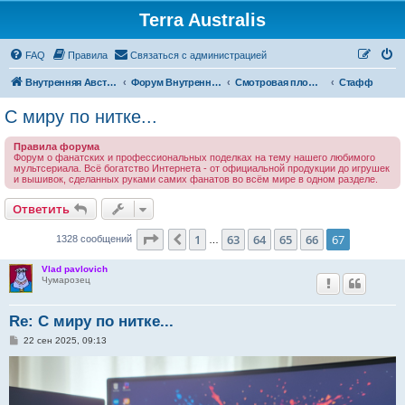
Terra Australis
Регистрация
FAQ
Правила
С
в
я
з
а
т
ь
с
я
с
а
д
м
и
н
и
с
т
р
а
ц
и
е
й
Внутренняя Австралия
Форум Внутренней Австралии
Смотровая площадка
Стафф
С миру по нитке...
Правила форума
Форум о фанатских и профессиональных поделках на тему нашего любимого
мультсериала. Всё богатство Интернета - от официальной продукции до игрушек
и вышивок, сделанных руками самих фанатов во всём мире в одном разделе.
Ответить
О
т
в
е
т
и
т
ь
Страница
67
из
67
1
63
64
65
66
67
Пред.
1328 сообщений
…
Vlad pavlovich
Чумарозец
Re: С миру по нитке...
С
22 сен 2025, 09:13
о
о
б
щ
е
н