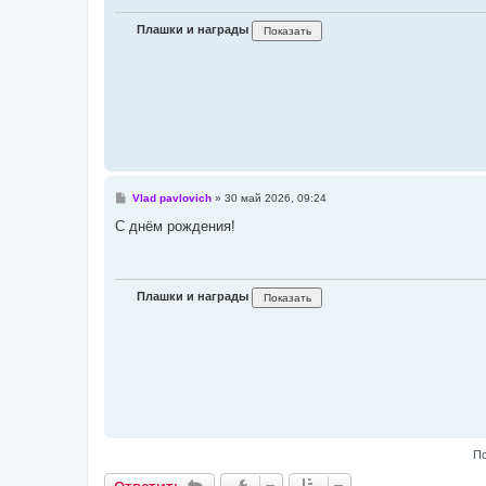
н
и
Плашки и награды
е
С
Vlad pavlovich
»
30 май 2026, 09:24
о
о
С днём рождения!
б
щ
е
н
и
Плашки и награды
е
По
Ответить