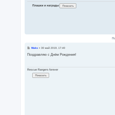
н
и
Плашки и награды
е
По
С
Maks
»
30 май 2019, 17:40
о
о
Поздравляю с Днём Рождения!
б
щ
е
н
и
Rescue Rangers forever
е