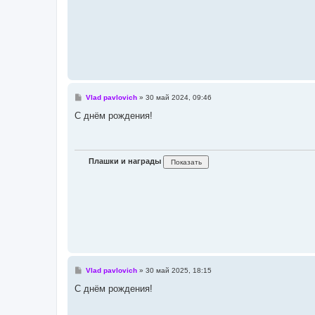
С
Vlad pavlovich
»
30 май 2024, 09:46
о
о
С днём рождения!
б
щ
е
н
и
Плашки и награды
е
С
Vlad pavlovich
»
30 май 2025, 18:15
о
о
С днём рождения!
б
щ
е