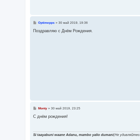
С
Optimepps
»
30 май 2019, 19:36
о
о
Поздравляю с Днём Рождения.
б
щ
е
н
и
е
С
Monty
»
30 май 2019, 23:25
о
о
С днём рождения!
б
щ
е
н
и
Si taayabuni waane Adanu, mambo yalio dumani
(Не удивляйтес
е