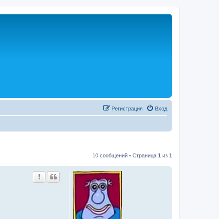
Р
е
г
и
с
т
р
а
ц
и
я
Вход
10 сообщений • Страница
1
из
1