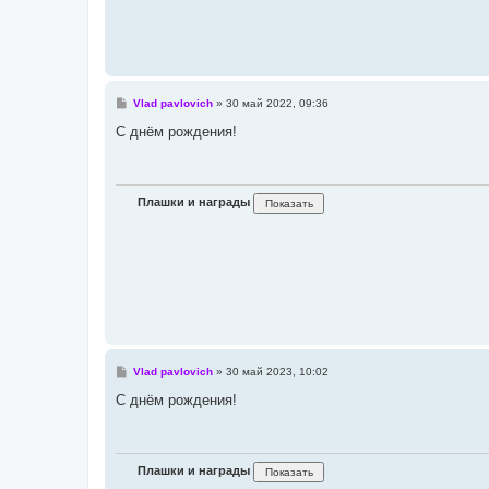
С
Vlad pavlovich
»
30 май 2022, 09:36
о
о
С днём рождения!
б
щ
е
н
и
Плашки и награды
е
С
Vlad pavlovich
»
30 май 2023, 10:02
о
о
С днём рождения!
б
щ
е
н
и
Плашки и награды
е