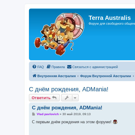
Регистрация
Terra Australis
Форум для свободного общен
FAQ
Правила
С
в
я
з
а
т
ь
с
я
с
а
д
м
и
н
и
с
т
р
а
ц
и
е
й
Внутренняя Австралия
Форум Внутренней Австралии
С днём рождения, ADMania!
Ответить
О
т
в
е
т
и
т
ь
С днём рождения, ADMania!
С
Vlad pavlovich
»
30 май 2019, 09:13
о
о
С первым днём рождения на этом форуме!
б
щ
е