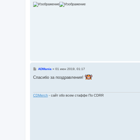
С
ADMania
»
01 июн 2019, 01:17
о
о
Спасибо за поздравления!
б
щ
е
н
и
CDMerch
- сайт обо всем стаффе По CDRR
е