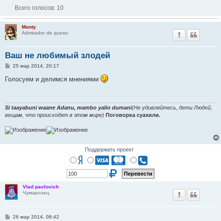
Всего голосов:
10
Monty
Admirador de queso
Ваш не любимый злодей
С
25 мар 2014, 20:17
о
о
Голосуем и делимся мнениями
б
щ
е
н
и
Si taayabuni waane Adanu, mambo yalio dumani
(Не удивляйтесь, дети Людей,
е
вещам, что происходят в этом мире)
Поговорка суахили.
Поддержать проект
Vlad pavlovich
Чумарозец
С
26 мар 2014, 08:42