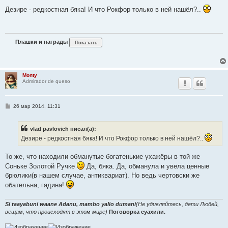
о
о
Дезире - редкостная бяка! И что Рокфор только в ней нашёл?..
б
щ
е
н
и
Плашки и награды
е
Monty
Admirador de queso
С
26 мар 2014, 11:31
о
о
б
vlad pavlovich писал(а):
щ
е
Дезире - редкостная бяка! И что Рокфор только в ней нашёл?..
н
и
е
То же, что находили обманутые богатенькие ухажёры в той же
Соньке Золотой Ручке
Да, бяка. Да, обманула и увела ценные
брюлики(в нашем случае, антиквариат). Но ведь чертовски же
обательна, гадина!
Si taayabuni waane Adanu, mambo yalio dumani
(Не удивляйтесь, дети Людей,
вещам, что происходят в этом мире)
Поговорка суахили.