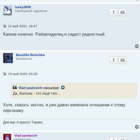
luckyd999
Свободный художник
С
11 май 2021, 19:47
о
о
Капоне конечно. Рабовладелец и садист редкостный.
б
щ
е
н
и
Beautiful Belochka
е
Бельчонок
С
15 май 2025, 00:30
о
о
б
Vlad pavlovich
писал(а):
щ
е
Да, Капоне - тот ещё тип...
н
и
е
Хотя, сказать честно, я уже давно изменила отношение к этому
персонажу.
Для вас я просто Тамми.
Vlad pavlovich
Чумарозец