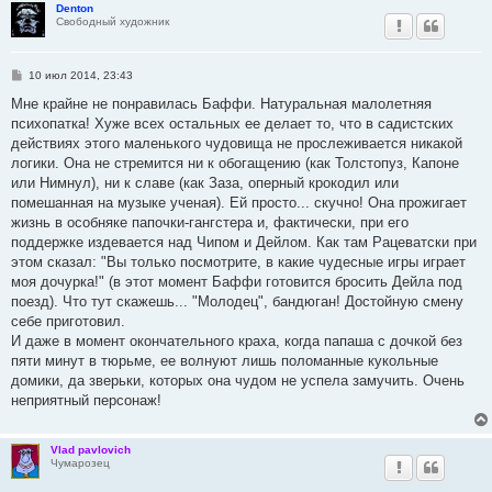
Denton
е
Свободный художник
С
10 июл 2014, 23:43
о
о
Мне крайне не понравилась Баффи. Натуральная малолетняя
б
психопатка! Хуже всех остальных ее делает то, что в садистских
щ
е
действиях этого маленького чудовища не прослеживается никакой
н
логики. Она не стремится ни к обогащению (как Толстопуз, Капоне
и
е
или Нимнул), ни к славе (как Заза, оперный крокодил или
помешанная на музыке ученая). Ей просто... скучно! Она прожигает
жизнь в особняке папочки-гангстера и, фактически, при его
поддержке издевается над Чипом и Дейлом. Как там Рацеватски при
этом сказал: "Вы только посмотрите, в какие чудесные игры играет
моя дочурка!" (в этот момент Баффи готовится бросить Дейла под
поезд). Что тут скажешь... "Молодец", бандюган! Достойную смену
себе приготовил.
И даже в момент окончательного краха, когда папаша с дочкой без
пяти минут в тюрьме, ее волнуют лишь поломанные кукольные
домики, да зверьки, которых она чудом не успела замучить. Очень
неприятный персонаж!
Vlad pavlovich
Чумарозец