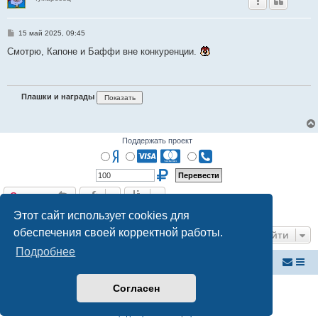
С
15 май 2025, 09:45
о
о
Смотрю, Капоне и Баффи вне конкуренции.
б
щ
е
н
и
Плашки и награды
е
Поддержать проект
Ответить
О
т
в
е
т
и
т
ь
13 сообщений • Страница
1
из
1
Этот сайт использует cookies для
обеспечения своей корректной работы.
Перейти
Подробнее
Внутренняя Австралия
Форум Внутренней Австралии
Согласен
Создано на основе
phpBB
® Forum Software © phpBB Limited
Русская поддержка phpBB
Конфиденциальность
|
Правила