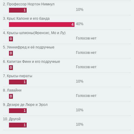
2. Профессор Нортон Нимнул
10%
1
3. Крыс Капоне и его банда
40%
4
4. Крысы-шпионы(Френсис, Мо и Лу)
Голосов нет
0
5. Уиннифред и её подручные
Голосов нет
0
6. Капитан Финн и его подручные
Голосов нет
0
7. Крысы-пираты
10%
1
8. Лавайни
Голосов нет
0
9. Дезире де Люре и Эрол
10%
1
10. Другой
10%
1