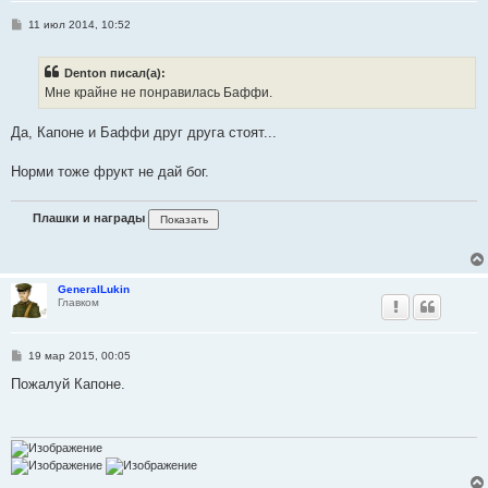
С
11 июл 2014, 10:52
о
о
б
Denton писал(а):
щ
е
Мне крайне не понравилась Баффи.
н
и
е
Да, Капоне и Баффи друг друга стоят...
Норми тоже фрукт не дай бог.
Плашки и награды
GeneralLukin
Главком
С
19 мар 2015, 00:05
о
о
Пожалуй Капоне.
б
щ
е
н
и
е