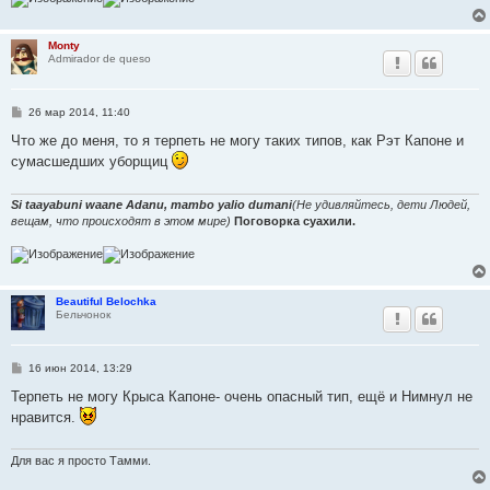
Monty
Admirador de queso
С
26 мар 2014, 11:40
о
о
Что же до меня, то я терпеть не могу таких типов, как Рэт Капоне и
б
сумасшедших уборщиц
щ
е
н
и
Si taayabuni waane Adanu, mambo yalio dumani
(Не удивляйтесь, дети Людей,
е
вещам, что происходят в этом мире)
Поговорка суахили.
Beautiful Belochka
Бельчонок
С
16 июн 2014, 13:29
о
о
Терпеть не могу Крыса Капоне- очень опасный тип, ещё и Нимнул не
б
нравится.
щ
е
н
и
Для вас я просто Тамми.
е