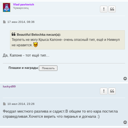
Vlad pavlovich
Чумарозец
С
17 июн 2014, 08:36
о
о
б
Beautiful Belochka писал(а):
щ
е
Терпеть не могу Крыса Капоне- очень опасный тип, ещё и Нимнул
н
не нравится.
и
е
Да, Капоне - тот ещё тип...
Плашки и награды
luckyd99
С
10 июл 2014, 23:26
о
о
Феодал местного разлива и садист.В общем то его кара постигла
б
справедливая.Хочется верить что пиранья и догнала :)
щ
е
н
и