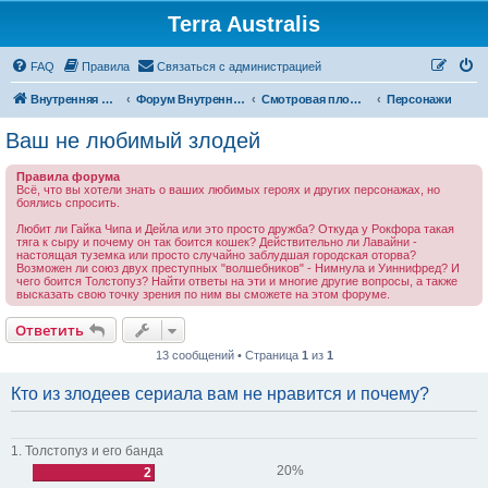
Terra Australis
Регистрация
FAQ
Правила
С
в
я
з
а
т
ь
с
я
с
а
д
м
и
н
и
с
т
р
а
ц
и
е
й
Внутренняя Австралия
Форум Внутренней Австралии
Смотровая площадка
Персонажи
Ваш не любимый злодей
Правила форума
Всё, что вы хотели знать о ваших любимых героях и других персонажах, но
боялись спросить.
Любит ли Гайка Чипа и Дейла или это просто дружба? Откуда у Рокфора такая
тяга к сыру и почему он так боится кошек? Действительно ли Лавайни -
настоящая туземка или просто случайно заблудшая городская оторва?
Возможен ли союз двух преступных "волшебников" - Нимнула и Уиннифред? И
чего боится Толстопуз? Найти ответы на эти и многие другие вопросы, а также
высказать свою точку зрения по ним вы сможете на этом форуме.
Ответить
О
т
в
е
т
и
т
ь
13 сообщений • Страница
1
из
1
Кто из злодеев сериала вам не нравится и почему?
1. Толстопуз и его банда
20%
2