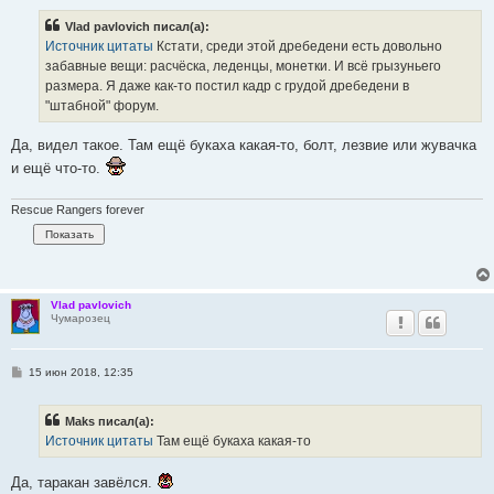
о
б
Vlad pavlovich писал(а):
щ
е
Источник цитаты
Кстати, среди этой дребедени есть довольно
н
забавные вещи: расчёска, леденцы, монетки. И всё грызуньего
и
е
размера. Я даже как-то постил кадр с грудой дребедени в
"штабной" форум.
Да, видел такое. Там ещё букаха какая-то, болт, лезвие или жувачка
и ещё что-то.
Rescue Rangers forever
Vlad pavlovich
Чумарозец
С
15 июн 2018, 12:35
о
о
б
Maks писал(а):
щ
е
Источник цитаты
Там ещё букаха какая-то
н
и
е
Да, таракан завёлся.