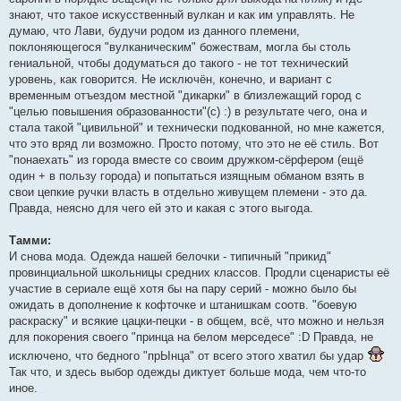
знают, что такое искусственный вулкан и как им управлять. Не
думаю, что Лави, будучи родом из данного племени,
поклоняющегося "вулканическим" божествам, могла бы столь
гениальной, чтобы додуматься до такого - не тот технический
уровень, как говорится. Не исключён, конечно, и вариант с
временным отъездом местной "дикарки" в близлежащий город с
"целью повышения образованности"(с) :) в результате чего, она и
стала такой "цивильной" и технически подкованной, но мне кажется,
что это вряд ли возможно. Просто потому, что это не её стиль. Вот
"понаехать" из города вместе со своим дружком-сёрфером (ещё
один + в пользу города) и попытаться изящным обманом взять в
свои цепкие ручки власть в отдельно живущем племени - это да.
Правда, неясно для чего ей это и какая с этого выгода.
Тамми:
И снова мода. Одежда нашей белочки - типичный "прикид"
провинциальной школьницы средних классов. Продли сценаристы её
участие в сериале ещё хотя бы на пару серий - можно было бы
ожидать в дополнение к кофточке и штанишкам соотв. "боевую
раскраску" и всякие цацки-пецки - в общем, всё, что можно и нельзя
для покорения своего "принца на белом мерседесе" :D Правда, не
исключено, что бедного "прЫнца" от всего этого хватил бы удар
Так что, и здесь выбор одежды диктует больше мода, чем что-то
иное.