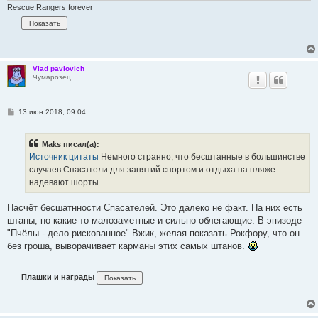
Rescue Rangers forever
Vlad pavlovich
Чумарозец
С
13 июн 2018, 09:04
о
о
б
Maks писал(а):
щ
е
Источник цитаты
Немного странно, что бесштанные в большинстве
н
случаев Спасатели для занятий спортом и отдыха на пляже
и
е
надевают шорты.
Насчёт бесшатнности Спасателей. Это далеко не факт. На них есть
штаны, но какие-то малозаметные и сильно облегающие. В эпизоде
"Пчёлы - дело рискованное" Вжик, желая показать Рокфору, что он
без гроша, выворачивает карманы этих самых штанов.
Плашки и награды