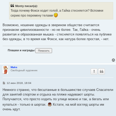
о
б
Monty писал(а):
щ
е
Тогда почему Фокси ходит голой, а Гайка стесняется? Вспомни
н
серию про перемену телами
и
е
Возможно, ношение одежды в зверином обществе считается
признаком цивилизованности - но не более. Так, Гайка - очень
развитая и образованная мышка - стесняется появляться на публике
без одежды, в то время как Фокси, как натура более простая, - нет.
Плашки и награды
Maks
Свободный художник
С
12 июн 2018, 18:04
о
о
Немного странно, что бесштанные в большинстве случаев Спасатели
б
для занятий спортом и отдыха на пляже надевают шорты.
щ
е
Получается, что просто ходить по улице можно и так, а бегать или
н
купаться - только в шортах.
Кстати, на мой взгляд шорты им
и
е
очень идут.