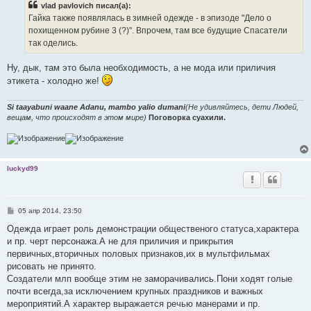
vlad pavlovich писал(а):
щ
е
Гайка также появлялась в зимней одежде - в эпизоде "Дело о
н
похищенном рубине 3 (?)". Впрочем, там все будущие Спасатели
и
е
так оделись.
Ну, дык, там это была необходимость, а не мода или приличия
этикета - холодно же!
Si taayabuni waane Adanu, mambo yalio dumani
(Не удивляйтесь, дети Людей,
вещам, что происходят в этом мире)
Поговорка суахили.
luckyd99
С
05 апр 2014, 23:50
о
о
Одежда играет роль демонстрации общественого статуса,характера
б
и пр. черт персонажа.А не для приличия и прикрытия
щ
е
первичных,вторичных половых признаков,их в мультфильмах
н
рисовать не принято.
и
е
Создатели млп вообще этим не заморачивались.Пони ходят голые
почти всегда,за исключением крупных праздников и важных
мероприятий.А характер выражается речью манерами и пр.