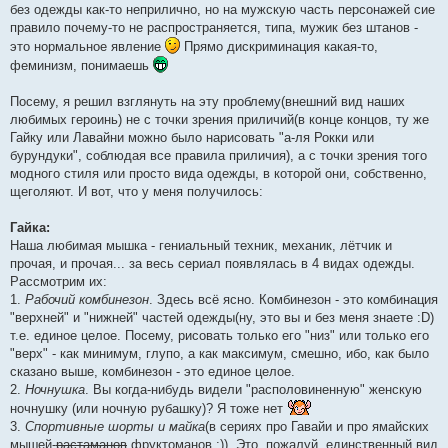
е
без одежды как-то неприлично, но на мужскую часть персонажей сие
н
правило почему-то не распространяется, типа, мужик без штанов -
и
е
это нормальное явление
Прямо дискриминация какая-то,
феминизм, понимаешь
Посему, я решил взглянуть на эту проблему(внешний вид наших
любимых героинь) не с точки зрения приличий(в конце концов, ту же
Гайку или Лавайни можно было нарисовать "а-ля Рокки или
бурундуки", соблюдая все правила приличия), а с точки зрения того
модного стиля или просто вида одежды, в которой они, собственно,
щеголяют. И вот, что у меня получилось:
Гайка:
Наша любимая мышка - гениальный техник, механик, лётчик и
прочая, и прочая... за весь сериал появлялась в 4 видах одежды.
Рассмотрим их:
1.
Рабочий комбинезон
. Здесь всё ясно. Комбинезон - это комбинация
"верхней" и "нижней" частей одежды(ну, это вы и без меня знаете :D)
т.е. единое целое. Посему, рисовать только его "низ" или только его
"верх" - как минимум, глупо, а как максимум, смешно, ибо, как было
сказано выше, комбинезон - это единое целое.
2.
Ночнушка
. Вы когда-нибудь видели "располовиненную" женскую
ночнушку (или ночную рубашку)? Я тоже нет
3.
Спортивные шорты и майка
(в сериях про Гавайи и про ямайских
мышей-
растаманов
фруктоманов :)). Это, пожалуй, единственный вид