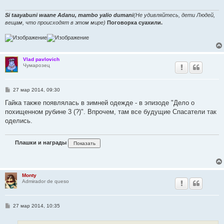
Si taayabuni waane Adanu, mambo yalio dumani
(Не удивляйтесь, дети Людей,
вещам, что происходят в этом мире)
Поговорка суахили.
Vlad pavlovich
Чумарозец
С
27 мар 2014, 09:30
о
о
Гайка также появлялась в зимней одежде - в эпизоде "Дело о
б
похищенном рубине 3 (?)". Впрочем, там все будущие Спасатели так
щ
е
оделись.
н
и
е
Плашки и награды
Monty
Admirador de queso
С
27 мар 2014, 10:35
о
о
б