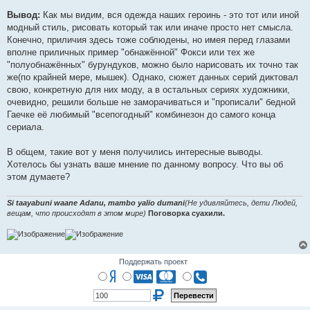
Вывод:
Как мы видим, вся одежда наших героинь - это тот или иной
модный стиль, рисовать который так или иначе просто нет смысла.
Конечно, приличия здесь тоже соблюдены, но имея перед глазами
вполне приличных пример "обнажённой" Фокси или тех же
"полуобнажённых" бурундуков, можно было нарисовать их точно так
же(по крайней мере, мышек). Однако, сюжет данных серий диктовал
свою, конкретную для них моду, а в остальных сериях художники,
очевидно, решили больше не заморачиваться и "прописали" бедной
Гаечке её любимый "всепогодный" комбинезон до самого конца
сериала.
В общем, такие вот у меня получились интересные выводы.
Хотелось бы узнать ваше мнение по данному вопросу. Что вы об
этом думаете?
Si taayabuni waane Adanu, mambo yalio dumani
(Не удивляйтесь, дети Людей,
вещам, что происходят в этом мире)
Поговорка суахили.
Поддержать проект