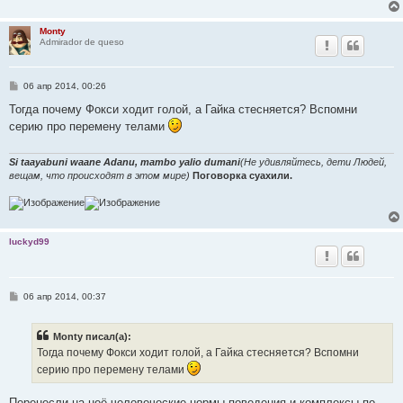
Monty
Admirador de queso
С
06 апр 2014, 00:26
о
о
Тогда почему Фокси ходит голой, а Гайка стесняется? Вспомни
б
серию про перемену телами
щ
е
н
и
Si taayabuni waane Adanu, mambo yalio dumani
(Не удивляйтесь, дети Людей,
е
вещам, что происходят в этом мире)
Поговорка суахили.
luckyd99
С
06 апр 2014, 00:37
о
о
б
Monty писал(а):
щ
е
Тогда почему Фокси ходит голой, а Гайка стесняется? Вспомни
н
серию про перемену телами
и
е
Перенесли на неё человеческие нормы поведения и комплексы по