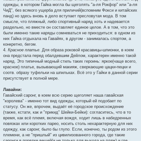
одежды, в котором Гайка могла бы щеголять "а-ля Рокфор" или "а-ля
ЧиД", без всякого ущерба для приличий(вспомним Фокси и китайских
панд) но здесь вновь в дело вступает пресловутая мода. В том
смысле, что пляжный, либо спортивный наряд хоть и надевается
раздельно, но вместе он составляет единое целое. А в том, что это
были именно такие наряды сомневаться не приходиться: в одном из
них Гайка отдыхала на Гавайях, в другом - занималась спортом, а
конкретно, бегом.
4.
Красное платье
. Для образа роковой красавицы-шпионки, в коем
она предстала перед обалдевшим Дейлом, характерен именно такой
наряд. Это типичный модный стиль таких героинь: яркое(чаще всего,
красное) платье, вызывающий макияж, сверкающие цацки-пецки и
соотв. образу туфельки на шпильках. Всё это у Гайки в данной серии
присутствует в полной мере.
Лавайни:
Гавайский саронг, в коем всю серию щеголяет наша гавайская
"королева" - именно тот вид одежды, который ей подобает по
статусу. Он же, впрочем, выдаёт её городское происхождение
(также, кстати, как и "прикид" Шейки-Бейки): согласитесь, что в то
время, как всё племя, включая вождя, ходит лишь в набедренных
повязках или коротких парео, носить столь нехарактерную для них
одежду, как саронг, было бы глупо. Если, конечно, ты родом из этого
племени, а не "пришлый" из цивилизованного города, где такие
саронги в порядке вещей(и не только для выхода на пляж) и где