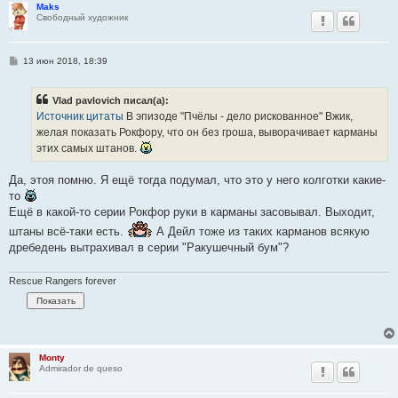
Maks
Свободный художник
С
13 июн 2018, 18:39
о
о
б
Vlad pavlovich писал(а):
щ
е
Источник цитаты
В эпизоде "Пчёлы - дело рискованное" Вжик,
н
желая показать Рокфору, что он без гроша, выворачивает карманы
и
е
этих самых штанов.
Да, этоя помню. Я ещё тогда подумал, что это у него колготки какие-
то
Ещё в какой-то серии Рокфор руки в карманы засовывал. Выходит,
штаны всё-таки есть.
А Дейл тоже из таких карманов всякую
дребедень вытрахивал в серии "Ракушечный бум"?
Rescue Rangers forever
Monty
Admirador de queso