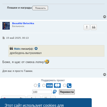
Плашки и награды
Beautiful Belochka
Бельчонок
С
15 май 2025, 00:13
о
о
б
Maks
писал(а):
щ
е
дребедень вытрахивал
н
и
е
Боже, я щас от смеха лопну!
Для вас я просто Тамми.
Поддержать проект
Ответить
О
т
в
е
т
и
т
ь
20 сообщений • Страница
1
из
1
Этот сайт использует cookies для