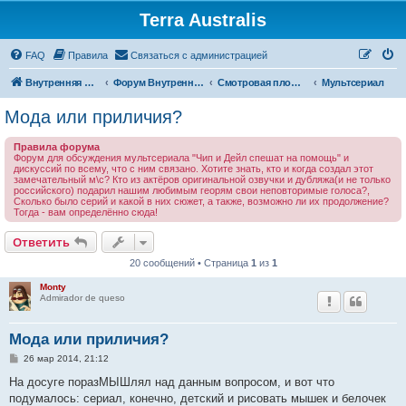
Terra Australis
Регистрация
FAQ
Правила
С
в
я
з
а
т
ь
с
я
с
а
д
м
и
н
и
с
т
р
а
ц
и
е
й
Внутренняя Австралия
Форум Внутренней Австралии
Смотровая площадка
Мультсериал
Мода или приличия?
Правила форума
Форум для обсуждения мультсериала "Чип и Дейл спешат на помощь" и
дискуссий по всему, что с ним связано. Хотите знать, кто и когда создал этот
замечательный м\с? Кто из актёров оригинальной озвучки и дубляжа(и не только
российского) подарил нашим любимым георям свои неповторимые голоса?,
Сколько было серий и какой в них сюжет, а также, возможно ли их продолжение?
Тогда - вам определённо сюда!
Ответить
О
т
в
е
т
и
т
ь
20 сообщений • Страница
1
из
1
Monty
Admirador de queso
Мода или приличия?
С
26 мар 2014, 21:12
о
о
На досуге поразМЫШлял над данным вопросом, и вот что
б
подумалось: сериал, конечно, детский и рисовать мышек и белочек
щ