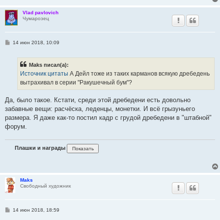
Vlad pavlovich
Чумарозец
С
14 июн 2018, 10:09
о
о
б
Maks писал(а):
щ
е
Источник цитаты
А Дейл тоже из таких карманов всякую дребедень
н
вытрахивал в серии "Ракушечный бум"?
и
е
Да, было такое. Кстати, среди этой дребедени есть довольно
забавные вещи: расчёска, леденцы, монетки. И всё грызуньего
размера. Я даже как-то постил кадр с грудой дребедени в "штабной"
форум.
Плашки и награды
Maks
Свободный художник
С
14 июн 2018, 18:59
о