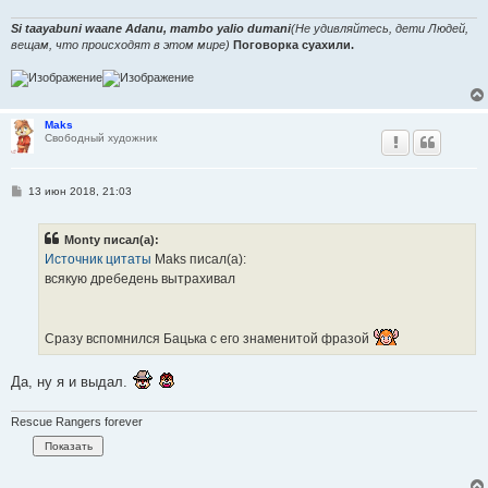
Si taayabuni waane Adanu, mambo yalio dumani
(Не удивляйтесь, дети Людей,
вещам, что происходят в этом мире)
Поговорка суахили.
Maks
Свободный художник
С
13 июн 2018, 21:03
о
о
б
Monty писал(а):
щ
е
Источник цитаты
Maks писал(а):
н
всякую дребедень вытрахивал
и
е
Сразу вспомнился Бацька с его знаменитой фразой
Да, ну я и выдал.
Rescue Rangers forever