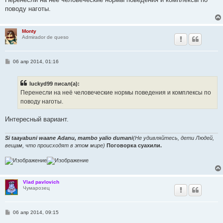
поводу наготы.
Monty
Admirador de queso
С
06 апр 2014, 01:16
о
о
б
luckyd99 писал(а):
щ
е
Перенесли на неё человеческие нормы поведения и комплексы по
н
поводу наготы.
и
е
Интересный вариант.
Si taayabuni waane Adanu, mambo yalio dumani
(Не удивляйтесь, дети Людей,
вещам, что происходят в этом мире)
Поговорка суахили.
Vlad pavlovich
Чумарозец
С
06 апр 2014, 09:15
о