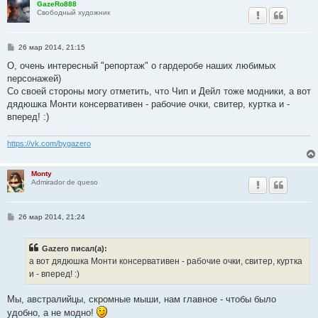
GazeRo888
Свободный художник
С
26 мар 2014, 21:15
о
о
О, очень интересный "репортаж" о гардеробе наших любимых
б
персонажей)
щ
е
Со своей стороны могу отметить, что Чип и Дейл тоже модники, а вот
н
дядюшка Монти консервативен - рабочие очки, свитер, куртка и -
и
е
вперед! :)
https://vk.com/bygazero
Monty
Admirador de queso
С
26 мар 2014, 21:24
о
о
б
Gazero писал(а):
щ
е
а вот дядюшка Монти консервативен - рабочие очки, свитер, куртка
н
и - вперед! :)
и
е
Мы, австралийцы, скромные мыши, нам главное - чтобы было
удобно, а не модно!