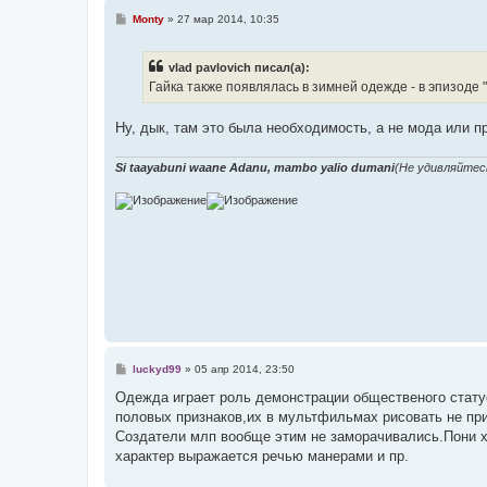
С
Monty
»
27 мар 2014, 10:35
о
о
б
vlad pavlovich писал(а):
щ
е
Гайка также появлялась в зимней одежде - в эпизоде 
н
и
е
Ну, дык, там это была необходимость, а не мода или п
Si taayabuni waane Adanu, mambo yalio dumani
(Не удивляйтес
С
luckyd99
»
05 апр 2014, 23:50
о
о
Одежда играет роль демонстрации общественого статус
б
половых признаков,их в мультфильмах рисовать не при
щ
е
Создатели млп вообще этим не заморачивались.Пони х
н
характер выражается речью манерами и пр.
и
е