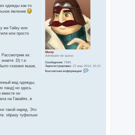
ез одежды как-то
альное явление
у же Гайку или
тиля или просто
Monty
. Рассмотрим их:
Admirador de queso
знаете :D) т.е.
Сообщения:
7990
 было сказано выше,
Зарегистрирован:
15 мар 2014, 20:21
К
Контактная информация:
о
н
т
венный вид одежды,
а
к
х панд) но здесь
т
о вместе он
н
а
ала на Гавайях, в
я
и
н
но такой наряд. Это
ф
тв. образу туфельки
о
р
м
а
ц
и