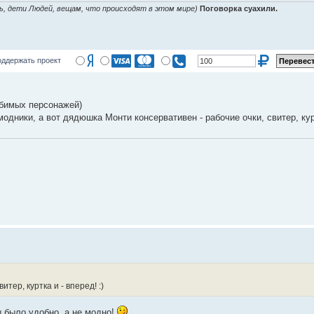
ь, дети Людей, вещам, что происходят в этом мире)
Поговорка суахили.
ддержать проект
юбимых персонажей)
одники, а вот дядюшка Монти консервативен - рабочие очки, свитер, курт
тер, куртка и - вперед! :)
 было удобно, а не модно!