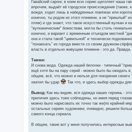
Гавайский саронг, в коем всю серию щеголяет наша гав
впрочем, выдаёт её городское происхождение (также, кс
вождя, ходит лишь в набедренных повязках или коротки
конечно, ты родом из этого племени, а не "пришлый" из
пляж) и где знают, что такое искусственный вулкан и 
"вулканическим" божествам, могла бы столь гениальной
конечно, и вариант с временным отъездом местной "дик
она и стала такой "цивильной" и технически подкованно
"понаехать" из города вместе со своим дружком-сёрфе
власть в отдельно живущем племени - это да. Правда, н
Тамми:
И снова мода. Одежда нашей белочки - типичный "при
ещё хотя бы на пару серий - можно было бы ожидать в 
общем, всё, что можно и нельзя для покорения своего 
хватил бы удар
Так что, и здесь выбор одежды дикт
Вывод:
Как мы видим, вся одежда наших героинь - это
приличия здесь тоже соблюдены, но имея перед глаза
можно было нарисовать их точно так же(по крайней ме
остальных сериях художники, очевидно, решили больш
самого конца сериала.
В общем, такие вот у меня получились интересные выв