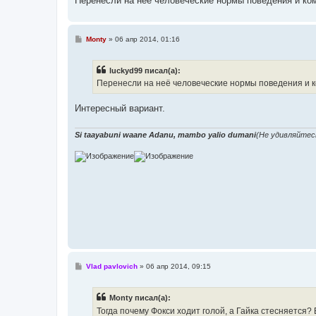
Перенесли на неё человеческие нормы поведения и ко
С
Monty
»
06 апр 2014, 01:16
о
о
б
luckyd99 писал(а):
щ
е
Перенесли на неё человеческие нормы поведения и к
н
и
е
Интересный вариант.
Si taayabuni waane Adanu, mambo yalio dumani
(Не удивляйтес
С
Vlad pavlovich
»
06 апр 2014, 09:15
о
о
б
Monty писал(а):
щ
е
Тогда почему Фокси ходит голой, а Гайка стесняется