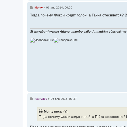
С
Monty
»
06 апр 2014, 00:26
о
о
Тогда почему Фокси ходит голой, а Гайка стесняется?
б
щ
е
н
и
Si taayabuni waane Adanu, mambo yalio dumani
(Не удивляйтес
е
С
luckyd99
»
06 апр 2014, 00:37
о
о
б
Monty писал(а):
щ
е
Тогда почему Фокси ходит голой, а Гайка стесняется
н
и
е