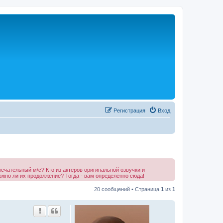
Р
е
г
и
с
т
р
а
ц
и
я
Вход
мечательный м\с? Кто из актёров оригинальной озвучки и
ожно ли их продолжение? Тогда - вам определённо сюда!
20 сообщений • Страница
1
из
1