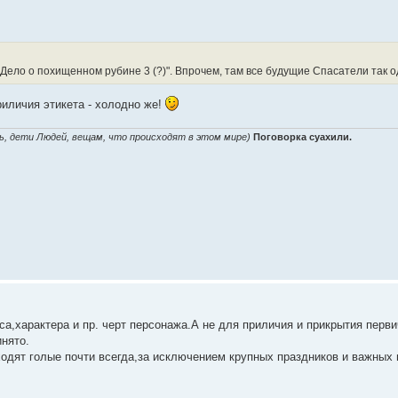
"Дело о похищенном рубине 3 (?)". Впрочем, там все будущие Спасатели так о
риличия этикета - холодно же!
ь, дети Людей, вещам, что происходят в этом мире)
Поговорка суахили.
а,характера и пр. черт персонажа.А не для приличия и прикрытия перв
нято.
одят голые почти всегда,за исключением крупных праздников и важных