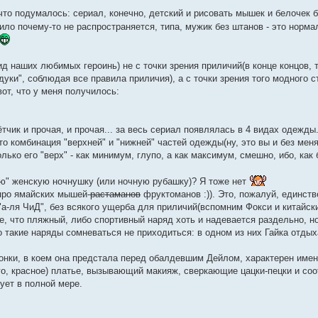
о подумалось: сериал, конечно, детский и рисовать мышек и белочек б
ило почему-то не распространяется, типа, мужик без штанов - это норм
д наших любимых героинь) не с точки зрения приличий(в конце концов, т
уки", соблюдая все правила приличия), а с точки зрения того модного с
вот, что у меня получилось:
чик и прочая, и прочая... за весь сериал появлялась в 4 видах одежды
то комбинация "верхней" и "нижней" частей одежды(ну, это вы и без меня 
олько его "верх" - как минимум, глупо, а как максимум, смешно, ибо, как
ую" женскую ночнушку (или ночную рубашку)? Я тоже нет
 про ямайских мышей-
растаманов
фруктоманов :)). Это, пожалуй, единст
"а-ля ЧиД", без всякого ущерба для приличий(вспомним Фокси и китайски
е, что пляжный, либо спортивный наряд хоть и надевается раздельно, н
о такие наряды сомневаться не приходиться: в одном из них Гайка отдых
онки, в коем она предстала перед обалдевшим Дейлом, характерен имен
го, красное) платье, вызывающий макияж, сверкающие цацки-пецки и соо
ует в полной мере.