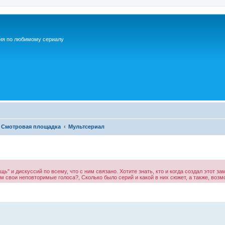
ия по любимому сериалу
Смотровая площадка
Мультсериал
" и дискуссий по всему, что с ним связано. Хотите знать, кто и когда создал этот за
 свои неповторимые голоса?, Сколько было серий и какой в них сюжет, а также, возм