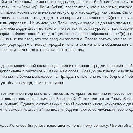
айская "королева" - именно тот вид одежды, который ей подобает по стат
тати, как и "прикид" Шейки-Бейки): согласитесь, что в то время, как вс
х парео, носить столь нехарактерную для них одежду, как саронг, было 
 цивилизованного города, где такие саронги в порядке вещей(и не тольк
как им управлять. Не думаю, что Лави, будучи родом из данного племен
, чтобы додуматься до такого - не тот технический уровень, как говорит
арки" в близлежащий город с "целью повышения образованности"(с) :) в 
й, но мне кажется, что это вряд ли возможно. Просто потому, что это не
ром (ещё один + в пользу города) и попытаться изящным обманом взять 
еясно для чего ей это и какая с этого выгода.
кид" провинциальной школьницы средних классов. Продли сценаристы её
дополнение к кофточке и штанишкам соотв. "боевую раскраску" и всякие 
"принца на белом мерседесе" :D Правда, не исключено, что бедного "прЫ
ует больше мода, чем что-то иное.
 тот или иной модный стиль, рисовать который так или иначе просто нет
ми вполне приличных пример "обнажённой" Фокси или тех же "полуобнаж
ре, мышек). Однако, сюжет данных серий диктовал свою, конкретную для
е не заморачиваться и "прописали" бедной Гаечке её любимый "всепого
оды. Хотелось бы узнать ваше мнение по данному вопросу. Что вы об э