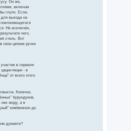
усу. Он же,
я
п
ё племя, включая
о
бы глупо. Если,
л
ь
о для выхода на
з
и, поклоняющегося
о
в
ся. Не исключён,
а
результате чего,
т
е
 её стиль. Вот
л
в свои цепкие ручки
я
M
o
n
t
y
 участие в сериале
цацки-пецки - в
нца" от всего этого
 смысла. Конечно,
ённых" бурундуков,
 них моду, а в
дный" комбинезон до
том думаете?