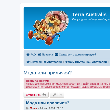
Регистрация
Terra Australis
Форум для свободного общен
FAQ
Правила
С
в
я
з
а
т
ь
с
я
с
а
д
м
и
н
и
с
т
р
а
ц
и
е
й
Внутренняя Австралия
Форум Внутренней Австралии
Мода или приличия?
Правила форума
Форум для обсуждения мультсериала "Чип и Дейл спешат на помощь
дубляжа(и не только российского) подарил нашим любимым георям
Ответить
О
т
в
е
т
и
т
ь
Мода или приличия?
С
Monty
»
26 мар 2014, 21:12