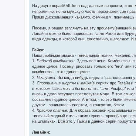
о
о
На досуге поразМЫШлял над данным вопросом, и вот чт
б
неприлично, но на мужскую часть персонажей сие прав
щ
е
Прямо дискриминация какая-то, феминизм, понимаешь
н
и
е
Посему, я решил взглянуть на эту проблему(внешний ви
Лавайни можно было нарисовать "а-ля Рокки или бурунд
вида одежды, в которой они, собственно, щеголяют. И 
Гайка:
Наша любимая мышка - гениальный техник, механик, лёт
1.
Рабочий комбинезон
. Здесь всё ясно. Комбинезон - э
единое целое. Посему, рисовать только его "низ" или т
комбинезон - это единое целое.
2.
Ночнушка
. Вы когда-нибудь видели "располовиненн
3.
Спортивные шорты и майка
(в сериях про Гавайи и
в котором Гайка могла бы щеголять "а-ля Рокфор" или 
вновь в дело вступает пресловутая мода. В том смысл
составляет единое целое. А в том, что это были именн
другом - занималась спортом, а конкретно, бегом.
4.
Красное платье
. Для образа роковой красавицы-шпи
типичный модный стиль таких героинь: яркое(чаще все
на шпильках. Всё это у Гайки в данной серии присутств
Лавайни: