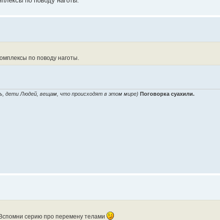
мплексы по поводу наготы.
омплексы по поводу наготы.
ь, дети Людей, вещам, что происходят в этом мире)
Поговорка суахили.
? Вспомни серию про перемену телами