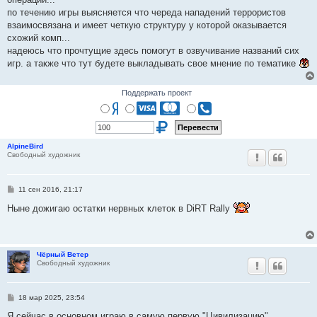
по течению игры выясняется что череда нападений террористов
взаимосвязана и имеет четкую структуру у которой оказывается
схожий комп...
надеюсь что прочтущие здесь помогут в озвучивание названий сих
игр. а также что тут будете выкладывать свое мнение по тематике
Поддержать проект
AlpineBird
Свободный художник
С
11 сен 2016, 21:17
о
о
Ныне дожигаю остатки нервных клеток в DiRT Rally
б
щ
е
н
и
Чёрный Ветер
е
Свободный художник
С
18 мар 2025, 23:54
о
о
Я сейчас в основном играю в самую первую "Цивилизацию".