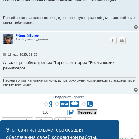
б
щ
е
н
и
Песней волков наполняется ночь, и, повторяя луне, яркие звёзды в ласковой тьме
е
светят тебе и мне...
Чёрный Ветер
Свободный художник
С
18 мар 2025, 23:55
о
о
А так ещё люблю третьих "Героев" и вторых "Космических
б
рейнджеров".
щ
е
н
и
Песней волков наполняется ночь, и, повторяя луне, яркие звёзды в ласковой тьме
е
светят тебе и мне...
Поддержать проект
Ответить
О
т
в
е
т
и
т
ь
4 сообщения • Страница
1
из
1
Этот сайт использует cookies для
обеспечения своей корректной работы.
Перейти