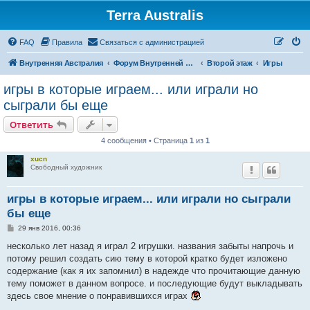
Terra Australis
Регистрация
FAQ
Правила
С
в
я
з
а
т
ь
с
я
с
а
д
м
и
н
и
с
т
р
а
ц
и
е
й
Внутренняя Австралия
Форум Внутренней Австралии
Второй этаж
Игры
игры в которые играем... или играли но
сыграли бы еще
Ответить
О
т
в
е
т
и
т
ь
4 сообщения • Страница
1
из
1
xucn
Свободный художник
игры в которые играем... или играли но сыграли
бы еще
С
29 янв 2016, 00:36
о
о
несколько лет назад я играл 2 игрушки. названия забыты напрочь и
б
потому решил создать сию тему в которой кратко будет изложено
щ
е
содержание (как я их запомнил) в надежде что прочитающие данную
н
тему поможет в данном вопросе. и последующие будут выкладывать
и
е
здесь свое мнение о понравившихся играх