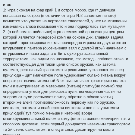
итак
1: игра схожая на фар край 1 и остров морро. где гг девушка
попавшая на остров (в отличии от игры №2 запомнил ничего)
помнится что улетая на вертолете спасателей, у нее на мгновении
изменились глаза показывая что и она подверглась там мутациям.
2: (о ней помню побольше) игра о секретной организации центром
которой является передовой комп на основе днк. главная задача
которой - прогнозирование. мы поочередно играем за двух агентов -
штурмовик и пантера (обозначения взял с другой игры) начинаем с
штурмовика и наша задача отбить сухогруз захваченный
террористами. как видим по названию, его метод - лобовая атака. и
соответствующая для такой цели список оружия, как автома,
пулемет, реактивный гранатомет и реактивная установка. из спец
приблюда - щит (магнитное поле удерживает облако титана вокруг
оператора. вычислительный блок высчитывает траекторию полета
пули и выстраивает из материала (титана) плитку(не помню) под
определеным углом для рикошета пули. поглощенная частично
энергия от пули распыляет плитку обратно в облако частиц.
второй же агент противоположность первому как по оружию.
пистолет, автомат и снайперская винтовка и все с глушителем.
приблюдой( тут помню меньше и неточно) вроде
многофункциональный шлем и камуфляж на основе мимикрии. так и
способом доставки. если первый добирается наземным транспортом.
то 2й стелс самолетом. в спец отсеке. десантируя на место
операции...