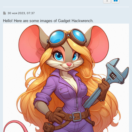
С
30 ноя 2023, 07:37
о
о
Hello! Here are some images of Gadget Hackwrench.
б
щ
е
н
и
е