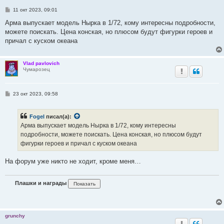
С
11 окт 2023, 09:01
о
о
Арма выпускает модель Нырка в 1/72, кому интересны подробности,
б
можете поискать. Цена конская, но плюсом будут фигурки героев и
щ
е
причал с куском океана
н
и
е
Vlad pavlovich
Чумарозец
С
23 окт 2023, 09:58
о
о
б
Fogel
писал(а):
щ
е
Арма выпускает модель Нырка в 1/72, кому интересны
н
подробности, можете поискать. Цена конская, но плюсом будут
и
е
фигурки героев и причал с куском океана
На форум уже никто не ходит, кроме меня…
Плашки и награды
grunchy