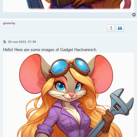
grunchy
С
30 ноя 2023, 07:39
о
о
Hello! Here are some images of Gadget Hackwrench.
б
щ
е
н
и
е