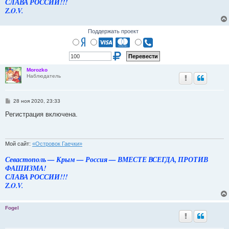
СЛАВА РОССИИ!!!
Z.O.V.
Поддержать проект
Morozko
Наблюдатель
С
28 ноя 2020, 23:33
о
о
Регистрация включена.
б
щ
е
н
и
Мой сайт:
«Островок Гаечки»
е
Севастополь — Крым — Россия — ВМЕСТЕ ВСЕГДА, ПРОТИВ
ФАШИЗМА!
СЛАВА РОССИИ!!!
Z.O.V.
Fogel