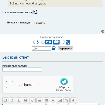
е
Всё получилось, благодарю!
н
и
е
Ну и замечательно!
Плашки и награды
Поддержать проект
Быстрый ответ
Имя пользователя: