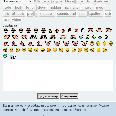
BBvideo=
align=
blur=
dir=
dropshadow=
fade
float=
font=
glow=
hidden
highlight=
marq=
mod=
nfo
offtopic
pre
s
shadow=
soundcloud
spoil
spoiler=
sub
sup
video
Смайлики
Если вы не хотите добавлять вложения, оставьте поля пустыми.
Можно
прикреплять файлы, перетаскивая их в окно сообщения.