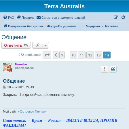
Terra Australis
Регистрация
FAQ
Правила
С
в
я
з
а
т
ь
с
я
с
а
д
м
и
н
и
с
т
р
а
ц
и
е
й
Внутренняя Австралия
Форум Внутренней Австралии
Чердачок
Гостевая
Общение
Ответить
О
т
в
е
т
и
т
ь
Страница
14
из
14
1
10
11
12
13
14
Пред.
272 сообщения
…
Morozko
Наблюдатель
Общение
С
28 ноя 2020, 22:43
о
о
Закрыта. Тогда сейчас временно включу.
б
щ
е
н
и
Мой сайт:
«Островок Гаечки»
е
Севастополь — Крым — Россия — ВМЕСТЕ ВСЕГДА, ПРОТИВ
ФАШИЗМА!