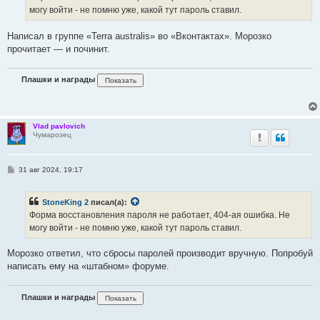
н
могу войти - не помню уже, какой тут пароль ставил.
и
е
Написал в группе «Terra australis» во «Вконтактах». Морозко
прочитает — и починит.
Плашки и награды
Vlad pavlovich
Чумарозец
С
31 авг 2024, 19:17
о
о
б
StoneKing 2
писал(а):
щ
е
Форма восстановления пароля не работает, 404-ая ошибка. Не
н
могу войти - не помню уже, какой тут пароль ставил.
и
е
Морозко ответил, что сбросы паролей производит вручную. Попробуй
написать ему на «штабном» форуме.
Плашки и награды