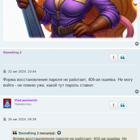
StoneKing 2
С
22 авг 2024, 10:44
о
о
Форма восстановления пароля не работает, 404-ая ошибка. Не могу
б
войти - не помню уже, какой тут пароль ставил.
щ
е
н
и
Vlad pavlovich
е
Чумарозец
С
26 авг 2024, 09:39
о
о
б
StoneKing 2
писал(а):
щ
е
Форма восстановления пароля не работает, 404-ая ошибка. Не