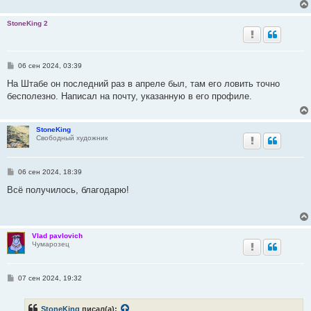
StoneKing 2
С
06 сен 2024, 03:39
о
о
На Штабе он последний раз в апреле был, там его ловить точно
б
бесполезно. Написал на почту, указанную в его профиле.
щ
е
н
и
StoneKing
е
Свободный художник
С
06 сен 2024, 18:39
о
о
Всё получилось, благодарю!
б
щ
е
н
и
Vlad pavlovich
е
Чумарозец
С
07 сен 2024, 19:32
о
о
б
StoneKing
писал(а):
щ