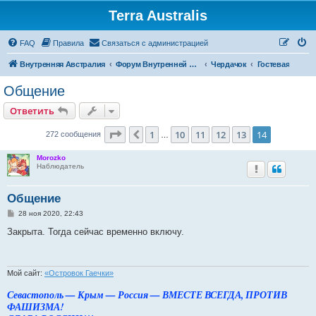
Terra Australis
Регистрация
FAQ
Правила
С
в
я
з
а
т
ь
с
я
с
а
д
м
и
н
и
с
т
р
а
ц
и
е
й
Внутренняя Австралия
Форум Внутренней Австралии
Чердачок
Гостевая
Общение
Ответить
О
т
в
е
т
и
т
ь
Страница
14
из
14
1
10
11
12
13
14
Пред.
272 сообщения
…
Morozko
Наблюдатель
Общение
С
28 ноя 2020, 22:43
о
о
Закрыта. Тогда сейчас временно включу.
б
щ
е
н
и
Мой сайт:
«Островок Гаечки»
е
Севастополь — Крым — Россия — ВМЕСТЕ ВСЕГДА, ПРОТИВ
ФАШИЗМА!