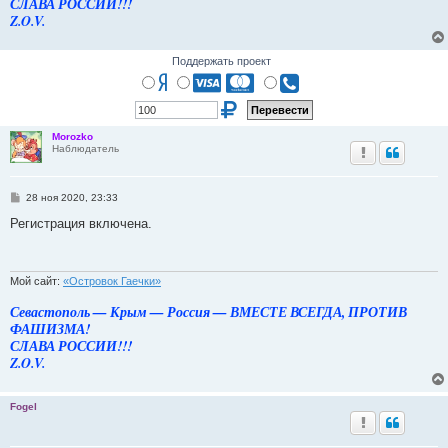
СЛАВА РОССИИ!!!
Z.O.V.
Поддержать проект
Morozko
Наблюдатель
С
28 ноя 2020, 23:33
о
о
Регистрация включена.
б
щ
е
н
и
Мой сайт:
«Островок Гаечки»
е
Севастополь — Крым — Россия — ВМЕСТЕ ВСЕГДА, ПРОТИВ
ФАШИЗМА!
СЛАВА РОССИИ!!!
Z.O.V.
Fogel