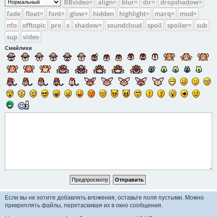
BBvideo=
align=
blur=
dir=
dropshadow=
fade
float=
font=
glow=
hidden
highlight=
marq=
mod=
nfo
offtopic
pre
s
shadow=
soundcloud
spoil
spoiler=
sub
sup
video
Смайлики
Если вы не хотите добавлять вложения, оставьте поля пустыми.
Можно
прикреплять файлы, перетаскивая их в окно сообщения.