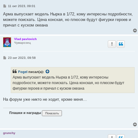
С
11 окт 2023, 09:01
о
о
Арма выпускает модель Нырка в 1/72, кому интересны подробности,
б
можете поискать. Цена конская, но плюсом будут фигурки героев и
щ
е
причал с куском океана
н
и
е
Vlad pavlovich
Чумарозец
С
23 окт 2023, 09:58
о
о
б
Fogel
писал(а):
щ
е
Арма выпускает модель Нырка в 1/72, кому интересны
н
подробности, можете поискать. Цена конская, но плюсом будут
и
е
фигурки героев и причал с куском океана
На форум уже никто не ходит, кроме меня…
Плашки и награды
grunchy