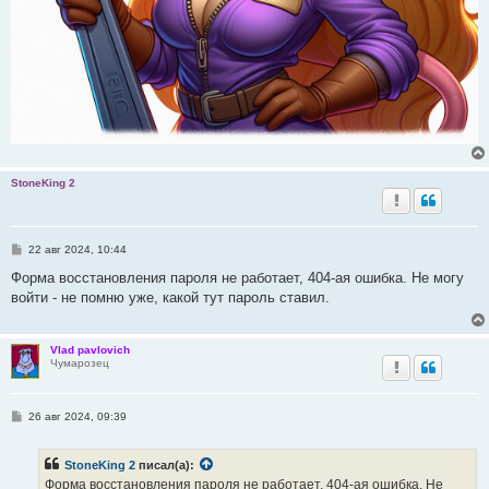
StoneKing 2
С
22 авг 2024, 10:44
о
о
Форма восстановления пароля не работает, 404-ая ошибка. Не могу
б
войти - не помню уже, какой тут пароль ставил.
щ
е
н
и
Vlad pavlovich
е
Чумарозец
С
26 авг 2024, 09:39
о
о
б
StoneKing 2
писал(а):
щ
е
Форма восстановления пароля не работает, 404-ая ошибка. Не