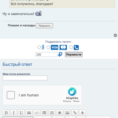
е
Всё получилось, благодарю!
н
и
е
Ну и замечательно!
Плашки и награды
Поддержать проект
Быстрый ответ
Имя пользователя: