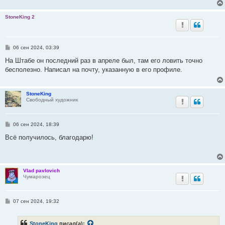
StoneKing 2
С
06 сен 2024, 03:39
о
о
На Штабе он последний раз в апреле был, там его ловить точно
б
бесполезно. Написал на почту, указанную в его профиле.
щ
е
н
и
StoneKing
е
Свободный художник
С
06 сен 2024, 18:39
о
о
Всё получилось, благодарю!
б
щ
е
н
и
Vlad pavlovich
е
Чумарозец
С
07 сен 2024, 19:32
о
о
б
StoneKing
писал(а):
щ