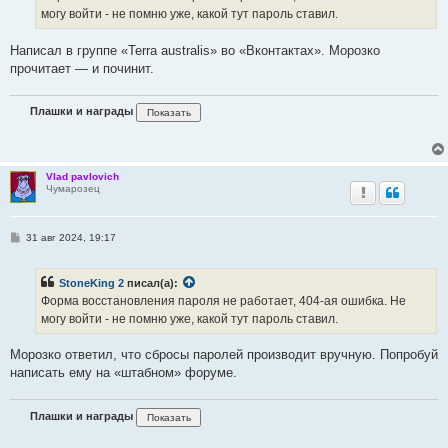
н
могу войти - не помню уже, какой тут пароль ставил.
и
е
Написал в группе «Terra australis» во «Вконтактах». Морозко
прочитает — и починит.
Плашки и награды
Vlad pavlovich
Чумарозец
С
31 авг 2024, 19:17
о
о
б
StoneKing 2
писал(а):
щ
е
Форма восстановления пароля не работает, 404-ая ошибка. Не
н
могу войти - не помню уже, какой тут пароль ставил.
и
е
Морозко ответил, что сбросы паролей производит вручную. Попробуй
написать ему на «штабном» форуме.
Плашки и награды