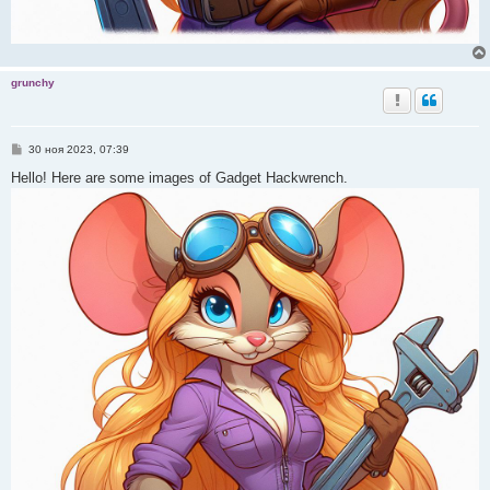
grunchy
С
30 ноя 2023, 07:39
о
о
Hello! Here are some images of Gadget Hackwrench.
б
щ
е
н
и
е