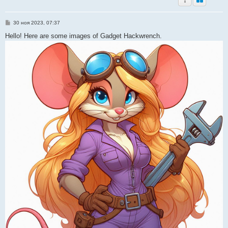
С
30 ноя 2023, 07:37
о
о
Hello! Here are some images of Gadget Hackwrench.
б
щ
е
н
и
е