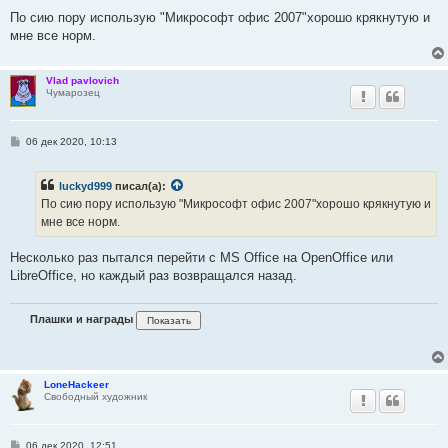
По сию пору использую "Микрософт офис 2007"хорошо крякнутую и
мне все норм.
Vlad pavlovich
Чумарозец
С
06 дек 2020, 10:13
о
о
б
luckyd999
писал(а):
щ
е
По сию пору использую "Микрософт офис 2007"хорошо крякнутую и
н
мне все норм.
и
е
Несколько раз пытался перейти с MS Office на OpenOffice или
LibreOffice, но каждый раз возвращался назад.
Плашки и награды
LoneHackeer
Свободный художник
С
06 дек 2020, 12:51