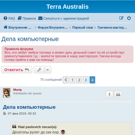
Terra Australis
Регистрация
FAQ
Правила
С
в
я
з
а
т
ь
с
я
с
а
д
м
и
н
и
с
т
р
а
ц
и
е
й
Внутренняя Австралия
Форум Внутренней Австралии
Первый этаж
Гаечкина мастерская
Дела компьютерные
Правила форума
Все, кто любит любую технику и может дать дельный совет по её устройству/
ремонту/замене/и т.д. - милости просим в нашу мастерскую. Гаечка всегда
готова прийти к вам на помощь!
Ответить
О
т
в
е
т
и
т
ь
1
2
3
4
Пред.
75 сообщений
Monty
Admirador de queso
Дела компьютерные
С
07 фев 2019, 00:32
о
о
б
Vlad pavlovich писал(а):
щ
е
Десктопы рулят до сих пор.
н