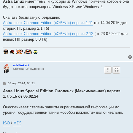
Astra Linux
имеет темы и курсоры из Windows применив которые она
будет похожа например на Windows XP или Windows 7.
Скачать бесплатную редакцию:
Astra Linux Common Edition («ОРЕЛ») версия 1.11
(от 14.04.2016 для
старых ПК размер 2.1 Гб)
Astra Linux Common Edition («ОРЕЛ») версия 2.12
(от 23.07.2022 для
новых ПК размер 5.0 Гб)
adsllinkact
Свободный художник
С
08 апр 2024, 04:21
о
о
Astra Linux Special Edition Смоленск (Максимальная) версия
б
1.7.5.16 от 06.02.24
щ
е
н
Обеспечивает степень защиты обрабатываемой информации до
и
е
уровня государственной тайны «особой важности» включительно.
ISO
/
MD5