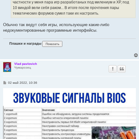
частности у меня пара игр разработаных под милениум и ХР, под
и
е
10 виндой вели себя раком... В итоге после прочтения пары
тематических форумов сумел таки их настроить.
Обычно так ведут себя игры, использующие какие-либо
недокументированные программные интерфейсы.
Плашки и награды
Vlad pavlovich
Чумарозец
С
02 май 2022, 10:36
о
о
б
щ
е
н
и
е