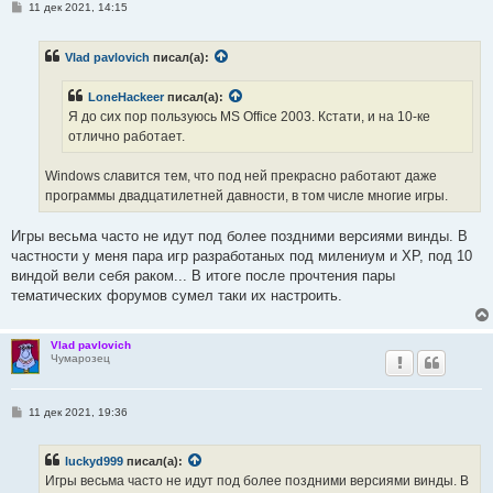
С
11 дек 2021, 14:15
о
о
б
Vlad pavlovich
писал(а):
щ
е
н
LoneHackeer
писал(а):
и
е
Я до сих пор пользуюсь MS Office 2003. Кстати, и на 10-ке
отлично работает.
Windows славится тем, что под ней прекрасно работают даже
программы двадцатилетней давности, в том числе многие игры.
Игры весьма часто не идут под более поздними версиями винды. В
частности у меня пара игр разработаных под милениум и ХР, под 10
виндой вели себя раком... В итоге после прочтения пары
тематических форумов сумел таки их настроить.
Vlad pavlovich
Чумарозец
С
11 дек 2021, 19:36
о
о
б
luckyd999
писал(а):
щ
е
Игры весьма часто не идут под более поздними версиями винды. В
н