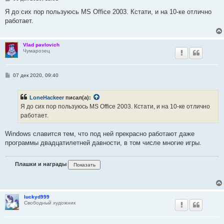
о
о
Я до сих пор пользуюсь MS Office 2003. Кстати, и на 10-ке отлично
б
работает.
щ
е
н
и
Vlad pavlovich
е
Чумарозец
С
07 дек 2020, 09:40
о
о
б
LoneHackeer
писал(а):
щ
е
Я до сих пор пользуюсь MS Office 2003. Кстати, и на 10-ке отлично
н
работает.
и
е
Windows славится тем, что под ней прекрасно работают даже
программы двадцатилетней давности, в том числе многие игры.
Плашки и награды
luckyd999
Свободный художник