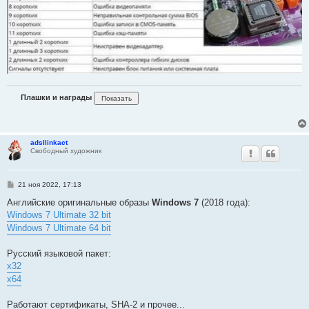
Плашки и награды
adsllinkact
Свободный художник
С
21 ноя 2022, 17:13
о
о
Английские оригинальные образы
Windows 7
(2018 года):
б
Windows 7 Ultimate 32 bit
щ
е
Windows 7 Ultimate 64 bit
н
и
е
Русский языковой пакет:
x32
x64
Работают сертификаты, SHA-2 и прочее...