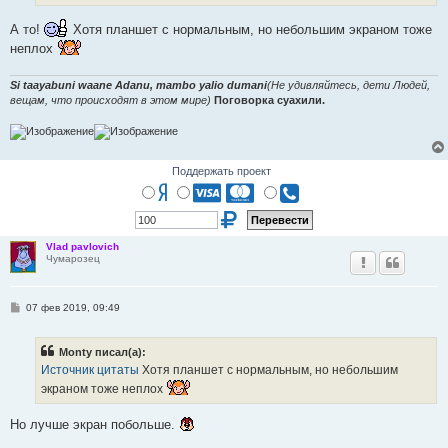
и
е
А то!
Хотя планшет с нормальным, но небольшим экраном тоже
неплох
Si taayabuni waane Adanu, mambo yalio dumani
(Не удивляйтесь, дети Людей,
вещам, что происходят в этом мире)
Поговорка суахили.
Поддержать проект
Vlad pavlovich
Чумарозец
С
07 фев 2019, 09:49
о
о
б
Monty писал(а):
щ
е
Источник цитаты
Хотя планшет с нормальным, но небольшим
н
экраном тоже неплох
и
е
Но лучше экран побольше.