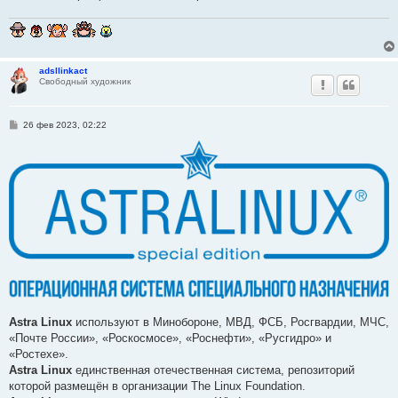
adsllinkact
Свободный художник
С
26 фев 2023, 02:22
о
о
б
щ
е
н
и
е
Astra Linux
используют в Минобороне, МВД, ФСБ, Росгвардии, МЧС,
«Почте России», «Роскосмосе», «Роснефти», «Русгидро» и
«Ростехе».
Astra Linux
единственная отечественная система, репозиторий
которой размещён в организации The Linux Foundation.