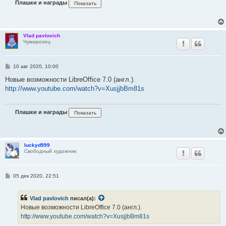
Плашки и награды
е
Vlad pavlovich
Чумарозец
С
10 авг 2020, 10:00
о
о
Новые возможности LibreOffice 7.0 (англ.).
б
http://www.youtube.com/watch?v=XusjjbBm81s
щ
е
н
и
Плашки и награды
е
luckyd999
Свободный художник
С
05 дек 2020, 22:51
о
о
б
Vlad pavlovich
писал(а):
щ
е
Новые возможности LibreOffice 7.0 (англ.).
н
http://www.youtube.com/watch?v=XusjjbBm81s
и
е