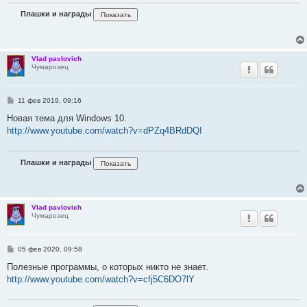
Плашки и награды
Vlad pavlovich
Чумарозец
С
11 фев 2019, 09:16
о
о
Новая тема для Windows 10.
б
http://www.youtube.com/watch?v=dPZq4BRdDQI
щ
е
н
и
Плашки и награды
е
Vlad pavlovich
Чумарозец
С
05 фев 2020, 09:58
о
о
Полезные программы, о которых никто не знает.
б
http://www.youtube.com/watch?v=cfj5C6DO7lY
щ
е
н
и