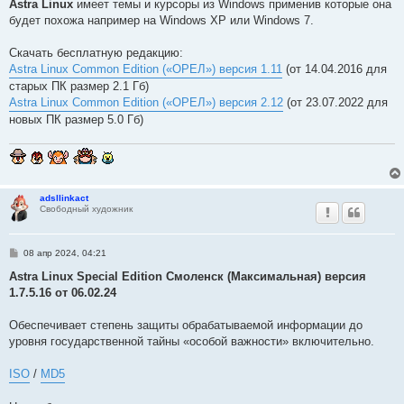
Astra Linux
имеет темы и курсоры из Windows применив которые она
будет похожа например на Windows XP или Windows 7.
Скачать бесплатную редакцию:
Astra Linux Common Edition («ОРЕЛ») версия 1.11
(от 14.04.2016 для
старых ПК размер 2.1 Гб)
Astra Linux Common Edition («ОРЕЛ») версия 2.12
(от 23.07.2022 для
новых ПК размер 5.0 Гб)
adsllinkact
Свободный художник
С
08 апр 2024, 04:21
о
о
Astra Linux Special Edition Смоленск (Максимальная) версия
б
1.7.5.16 от 06.02.24
щ
е
н
Обеспечивает степень защиты обрабатываемой информации до
и
е
уровня государственной тайны «особой важности» включительно.
ISO
/
MD5