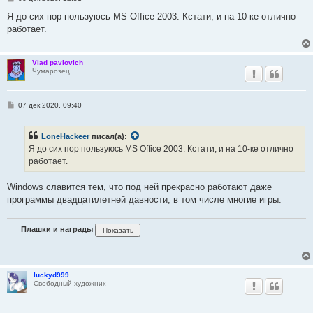
о
о
Я до сих пор пользуюсь MS Office 2003. Кстати, и на 10-ке отлично
б
работает.
щ
е
н
и
Vlad pavlovich
е
Чумарозец
С
07 дек 2020, 09:40
о
о
б
LoneHackeer
писал(а):
щ
е
Я до сих пор пользуюсь MS Office 2003. Кстати, и на 10-ке отлично
н
работает.
и
е
Windows славится тем, что под ней прекрасно работают даже
программы двадцатилетней давности, в том числе многие игры.
Плашки и награды
luckyd999
Свободный художник