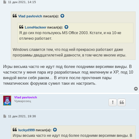
С
11 дек 2021, 14:15
о
о
б
Vlad pavlovich
писал(а):
щ
е
н
LoneHackeer
писал(а):
и
е
Я до сих пор пользуюсь MS Office 2003. Кстати, и на 10-ке
отлично работает.
Windows славится тем, что под ней прекрасно работают даже
программы двадцатилетней давности, в том числе многие игры.
Игры весьма часто не идут под более поздними версиями винды. В
частности у меня пара игр разработаных под милениум и ХР, под 10
виндой вели себя раком... В итоге после прочтения пары
тематических форумов сумел таки их настроить.
Vlad pavlovich
Чумарозец
С
11 дек 2021, 19:36
о
о
б
luckyd999
писал(а):
щ
е
Игры весьма часто не идут под более поздними версиями винды. В
н