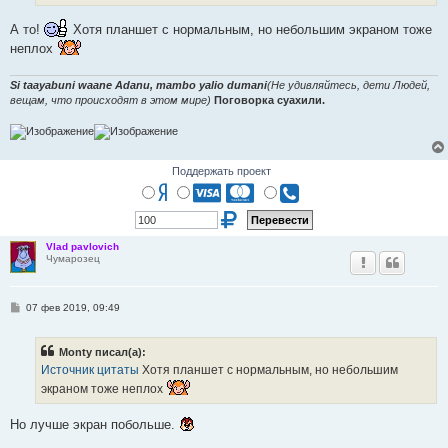
и
е
А то!
Хотя планшет с нормальным, но небольшим экраном тоже
неплох
Si taayabuni waane Adanu, mambo yalio dumani
(Не удивляйтесь, дети Людей,
вещам, что происходят в этом мире)
Поговорка суахили.
Поддержать проект
Vlad pavlovich
Чумарозец
С
07 фев 2019, 09:49
о
о
б
Monty писал(а):
щ
е
Источник цитаты
Хотя планшет с нормальным, но небольшим
н
экраном тоже неплох
и
е
Но лучше экран побольше.