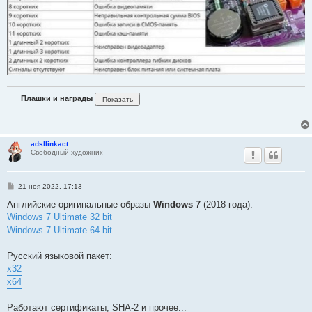
Плашки и награды
adsllinkact
Свободный художник
С
21 ноя 2022, 17:13
о
о
Английские оригинальные образы
Windows 7
(2018 года):
б
Windows 7 Ultimate 32 bit
щ
е
Windows 7 Ultimate 64 bit
н
и
е
Русский языковой пакет:
x32
x64
Работают сертификаты, SHA-2 и прочее...