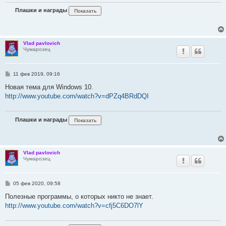
Плашки и награды
Vlad pavlovich
Чумарозец
С
11 фев 2019, 09:16
о
о
Новая тема для Windows 10.
б
http://www.youtube.com/watch?v=dPZq4BRdDQI
щ
е
н
и
Плашки и награды
е
Vlad pavlovich
Чумарозец
С
05 фев 2020, 09:58
о
о
Полезные программы, о которых никто не знает.
б
http://www.youtube.com/watch?v=cfj5C6DO7lY
щ
е
н
и