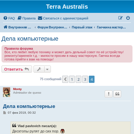
Terra Australis
Регистрация
FAQ
Правила
С
в
я
з
а
т
ь
с
я
с
а
д
м
и
н
и
с
т
р
а
ц
и
е
й
Внутренняя Австралия
Форум Внутренней Австралии
Первый этаж
Гаечкина мастерская
Дела компьютерные
Правила форума
Все, кто любит любую технику и может дать дельный совет по её устройству/
ремонту/замене/и т.д. - милости просим в нашу мастерскую. Гаечка всегда
готова прийти к вам на помощь!
Ответить
О
т
в
е
т
и
т
ь
1
2
3
4
Пред.
75 сообщений
Monty
Admirador de queso
Дела компьютерные
С
07 фев 2019, 00:32
о
о
б
Vlad pavlovich писал(а):
щ
е
Десктопы рулят до сих пор.
н