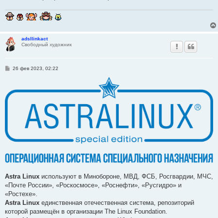
adsllinkact
Свободный художник
С
26 фев 2023, 02:22
о
о
б
щ
е
н
и
е
Astra Linux
используют в Минобороне, МВД, ФСБ, Росгвардии, МЧС,
«Почте России», «Роскосмосе», «Роснефти», «Русгидро» и
«Ростехе».
Astra Linux
единственная отечественная система, репозиторий
которой размещён в организации The Linux Foundation.