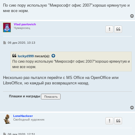
По сию пору использую "Микрософт офис 2007"хорошо крякнутую и
мне все норм.
Vlad pavlovich
Чумарозец
С
06 дек 2020, 10:13
о
о
б
luckyd999
писал(а):
щ
е
По сию пору использую "Микрософт офис 2007"хорошо крякнутую и
н
мне все норм.
и
е
Несколько раз пытался перейти с MS Office на OpenOffice или
LibreOffice, но каждый раз возвращался назад.
Плашки и награды
LoneHackeer
Свободный художник
С
06 дек 2020, 12:51