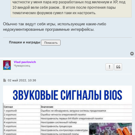
частности у меня пара игр разработаных под милениум и ХР, под
и
е
10 виндой вели себя раком... В итоге после прочтения пары
тематических форумов сумел таки их настроить.
Обычно так ведут себя игры, использующие какие-либо
недокументированные программные интерфейсы.
Плашки и награды
Vlad pavlovich
Чумарозец
С
02 май 2022, 10:36
о
о
б
щ
е
н
и
е