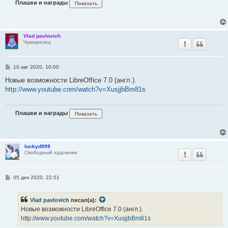
Плашки и награды
е
Vlad pavlovich
Чумарозец
С
10 авг 2020, 10:00
о
о
Новые возможности LibreOffice 7.0 (англ.).
б
http://www.youtube.com/watch?v=XusjjbBm81s
щ
е
н
и
Плашки и награды
е
luckyd999
Свободный художник
С
05 дек 2020, 22:51
о
о
б
Vlad pavlovich
писал(а):
щ
е
Новые возможности LibreOffice 7.0 (англ.).
н
http://www.youtube.com/watch?v=XusjjbBm81s
и
е