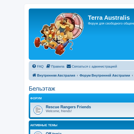
Регистрация
Terra Australis
Форум для свободного общен
FAQ
Правила
С
в
я
з
а
т
ь
с
я
с
а
д
м
и
н
и
с
т
р
а
ц
и
е
й
Внутренняя Австралия
Форум Внутренней Австралии
Бельэтаж
ФОРУМ
Rescue Rangers Friends
Welcome, friends!
АКТИВНЫЕ ТЕМЫ
Off-topic