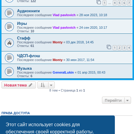
Ответы:
122
1
4
5
6
7
…
Аудиокниги
Последнее сообщение
Vlad pavlovich
«
28 ноя 2023, 10:18
Игры
Последнее сообщение
Vlad pavlovich
«
24 сен 2020, 10:17
Ответы:
10
Стафф
Последнее сообщение
Monty
«
03 дек 2018, 14:45
Ответы:
61
1
2
3
4
ЧДСП-флэш
Последнее сообщение
Monty
«
30 июн 2017, 11:54
Музыка
Последнее сообщение
GeneralLukin
«
01 апр 2015, 00:43
Ответы:
6
Новая тема
Н
о
в
а
я
т
е
м
а
8 тем • Страница
1
из
1
Перейти
ПРАВА ДОСТУПА
Вы
не можете
начинать темы
Вы
не можете
отвечать на сообщения
Этот сайт использует cookies для
Вы
не можете
редактировать свои сообщения
обеспечения своей корректной работы.
Вы
не можете
удалять свои сообщения