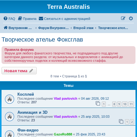
Terra Australis
Регистрация
FAQ
Правила
С
в
я
з
а
т
ь
с
я
с
а
д
м
и
н
и
с
т
р
а
ц
и
е
й
Внутренняя Австралия
Форум Внутренней Австралии
Второй этаж
Творческое ателье Фоксглав
Творческое ателье Фоксглав
Правила форума
Форум для любого фанатского творчества, не подпадающего под другие
категории данного раздела: от музыкальных и видеоклипов с анимацией до
собственноручных поделок и коллекций всевозможного стаффа.
Новая тема
Н
о
в
а
я
т
е
м
а
8 тем • Страница
1
из
1
Темы
Косплей
Последнее сообщение
Vlad pavlovich
«
04 авг 2026, 09:12
Ответы:
207
1
8
9
10
11
…
Анимация и 3D
Последнее сообщение
Vlad pavlovich
«
25 апр 2025, 10:03
Ответы:
23
1
2
Фан-видео
Последнее сообщение
GazeRo888
«
25 фев 2025, 23:43