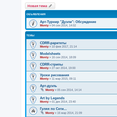
Новая тема
Н
о
в
а
я
т
е
м
а
ОБЪЯВЛЕНИЯ
Арт-Турнир "Дуэли": Обсуждение
Monty
»
04 сен 2014, 14:02
ТЕМЫ
CDRR-раритеты
Monty
»
10 фев 2017, 21:14
Modelsheets
Monty
»
16 сен 2014, 18:09
CDRR-стрипы
Monty
»
27 окт 2014, 19:00
Уроки рисования
Monty
»
11 мар 2015, 09:11
Арт-дуэль
Monty
»
05 сен 2014, 14:14
Art by Legends
Monty
»
01 дек 2014, 23:40
Гуляя по Сети...
Monty
»
16 мар 2014, 21:09