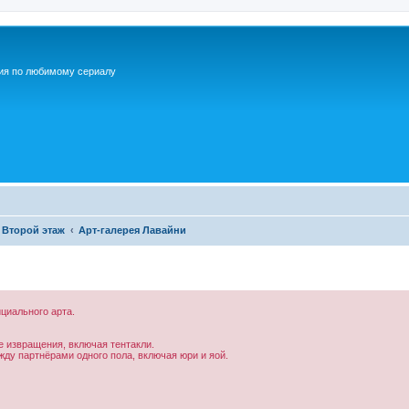
ия по любимому сериалу
Второй этаж
Арт-галерея Лавайни
ициального арта.
 извращения, включая тентакли.
ду партнёрами одного пола, включая юри и яой.