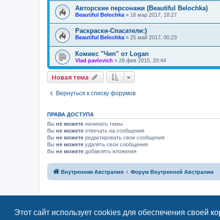
Авторские персонажи (Beautiful Belochka)
Beautiful Belochka
»
16 мар 2017, 18:27
Раскраски-Спасатели:)
Beautiful Belochka
»
25 май 2017, 00:23
Комикс "Чип" от Logan
Vlad pavlovich
»
28 фев 2015, 20:44
Новая тема
Н
о
в
а
я
т
е
м
а
Вернуться к списку форумов
ПРАВА ДОСТУПА
Вы
не можете
начинать темы
Вы
не можете
отвечать на сообщения
Вы
не можете
редактировать свои сообщения
Вы
не можете
удалять свои сообщения
Вы
не можете
добавлять вложения
Связаться с
Внутренняя Австралия
Форум Внутренней Австралии
администрацией
Этот сайт использует cookies для обеспечения своей к