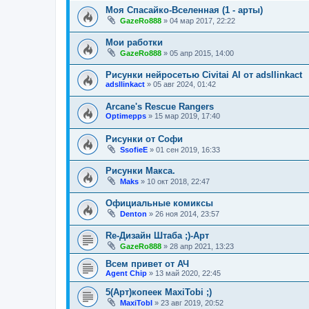
Моя Спасайко-Вселенная (1 - арты)
GazeRo888
»
04 мар 2017, 22:22
Мои работки
GazeRo888
»
05 апр 2015, 14:00
Рисунки нейросетью Civitai AI от adsllinkact
adsllinkact
»
05 авг 2024, 01:42
Arcane's Rescue Rangers
Optimepps
»
15 мар 2019, 17:40
Рисунки от Софи
SsofieE
»
01 сен 2019, 16:33
Рисунки Макса.
Maks
»
10 окт 2018, 22:47
Официальные комиксы
Denton
»
26 ноя 2014, 23:57
Re-Дизайн Штаба ;)-Арт
GazeRo888
»
28 апр 2021, 13:23
Всем привет от АЧ
Agent Chip
»
13 май 2020, 22:45
5(Арт)копеек MaxiTobi ;)
MaxiTobI
»
23 авг 2019, 20:52