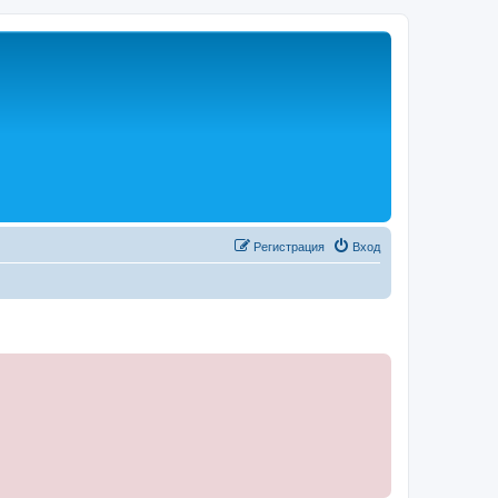
Р
е
г
и
с
т
р
а
ц
и
я
Вход