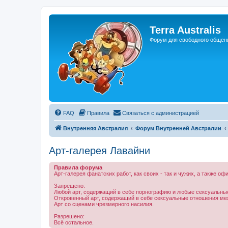
Регистрация
Terra Australis
Форум для свободного общен
FAQ
Правила
С
в
я
з
а
т
ь
с
я
с
а
д
м
и
н
и
с
т
р
а
ц
и
е
й
Внутренняя Австралия
Форум Внутренней Австралии
Арт-галерея Лавайни
Правила форума
Арт-галерея фанатских работ, как своих - так и чужих, а также оф
Запрещено:
Любой арт, содержащий в себе порнографию и любые сексуальные
Откровенный арт, содержащий в себе сексуальные отношения меж
Арт со сценами чрезмерного насилия.
Разрешено:
Всё остальное.