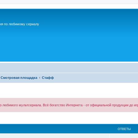
ия по любимому сериалу
Смотровая площадка
Стафф
 любимого мультсериала. Всё богатство Интернета - от официальной продукции до и
ОТВЕТЫ