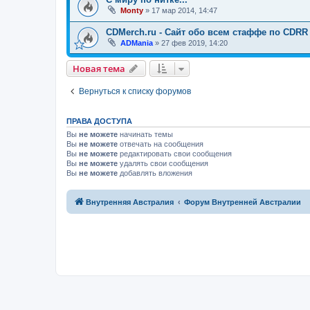
Monty
»
17 мар 2014, 14:47
CDMerch.ru - Сайт обо всем стаффе по CDRR
ADMania
»
27 фев 2019, 14:20
Новая тема
Н
о
в
а
я
т
е
м
а
Вернуться к списку форумов
ПРАВА ДОСТУПА
Вы
не можете
начинать темы
Вы
не можете
отвечать на сообщения
Вы
не можете
редактировать свои сообщения
Вы
не можете
удалять свои сообщения
Вы
не можете
добавлять вложения
Связаться с
Внутренняя Австралия
Форум Внутренней Австралии
администрацией