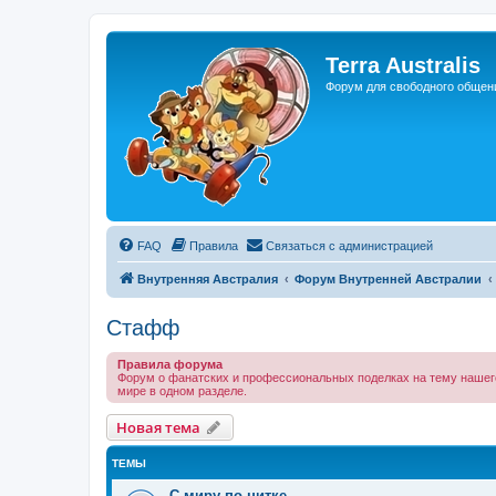
Регистрация
Terra Australis
Форум для свободного общен
FAQ
Правила
С
в
я
з
а
т
ь
с
я
с
а
д
м
и
н
и
с
т
р
а
ц
и
е
й
Внутренняя Австралия
Форум Внутренней Австралии
Стафф
Правила форума
Форум о фанатских и профессиональных поделках на тему нашего
мире в одном разделе.
Новая тема
Н
о
в
а
я
т
е
м
а
ТЕМЫ
С миру по нитке...