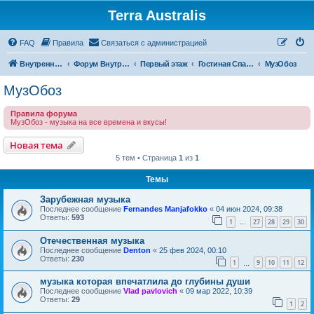
Terra Australis
Регистрация
FAQ
Правила
С
в
я
з
а
т
ь
с
я
с
а
д
м
и
н
и
с
т
р
а
ц
и
е
й
Внутренняя Австралия
Форум Внутренней Австралии
Первый этаж
Гостиная Спасателей
МузОбоз
МузОбоз
Правила форума
МузОбоз - музыка на все времена и вкусы!
Новая тема
Н
о
в
а
я
т
е
м
а
5 тем • Страница
1
из
1
Темы
Зарубежная музыка
Последнее сообщение
Fernandes Manjafokko
«
04 июн 2024, 09:38
Ответы:
593
1
27
28
29
30
…
Отечественная музыка
Последнее сообщение
Denton
«
25 фев 2024, 00:10
Ответы:
230
1
9
10
11
12
…
музыка которая впечатлила до глубины души
Последнее сообщение
Vlad pavlovich
«
09 мар 2022, 10:39
Ответы:
29
1
2