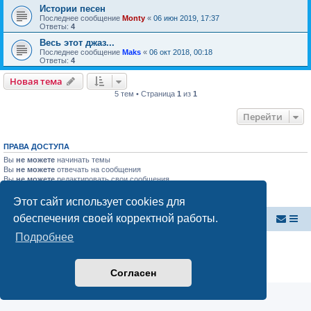
Истории песен
Последнее сообщение
Monty
«
06 июн 2019, 17:37
Ответы:
4
Весь этот джаз...
Последнее сообщение
Maks
«
06 окт 2018, 00:18
Ответы:
4
Новая тема
Н
о
в
а
я
т
е
м
а
5 тем • Страница
1
из
1
Перейти
ПРАВА ДОСТУПА
Вы
не можете
начинать темы
Вы
не можете
отвечать на сообщения
Вы
не можете
редактировать свои сообщения
Вы
не можете
удалять свои сообщения
Вы
не можете
добавлять вложения
Этот сайт использует cookies для
обеспечения своей корректной работы.
Внутренняя Австралия
Форум Внутренней Австралии
Подробнее
Создано на основе
phpBB
® Forum Software © phpBB Limited
Русская поддержка phpBB
Конфиденциальность
|
Правила
Согласен