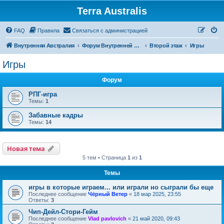
Terra Australis
Регистрация
FAQ
Правила
С
в
я
з
а
т
ь
с
я
с
а
д
м
и
н
и
с
т
р
а
ц
и
е
й
Внутренняя Австралия
Форум Внутренней Австралии
Второй этаж
Игры
Игры
Форум
РПГ-игра
Темы:
1
Забавные кадры
Темы:
14
Новая тема
Н
о
в
а
я
т
е
м
а
5 тем • Страница
1
из
1
Темы
игры в которые играем... или играли но сыграли бы еще
Последнее сообщение
Чёрный Ветер
«
18 мар 2025, 23:55
Ответы:
3
Чип-Дейл-Стори-Гейм
Последнее сообщение
Vlad pavlovich
«
21 май 2020, 09:43