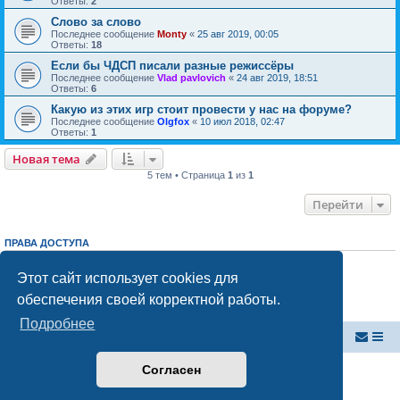
Ответы:
2
Слово за слово
Последнее сообщение
Monty
«
25 авг 2019, 00:05
Ответы:
18
Если бы ЧДСП писали разные режиссёры
Последнее сообщение
Vlad pavlovich
«
24 авг 2019, 18:51
Ответы:
6
Какую из этих игр стоит провести у нас на форуме?
Последнее сообщение
Olgfox
«
10 июл 2018, 02:47
Ответы:
1
Новая тема
Н
о
в
а
я
т
е
м
а
5 тем • Страница
1
из
1
Перейти
ПРАВА ДОСТУПА
Вы
не можете
начинать темы
Вы
не можете
отвечать на сообщения
Этот сайт использует cookies для
Вы
не можете
редактировать свои сообщения
обеспечения своей корректной работы.
Вы
не можете
удалять свои сообщения
Вы
не можете
добавлять вложения
Подробнее
Внутренняя Австралия
Форум Внутренней Австралии
Согласен
Создано на основе
phpBB
® Forum Software © phpBB Limited
Русская поддержка phpBB