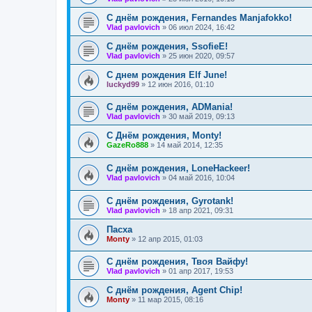
С днём рождения, Fernandes Manjafokko!
Vlad pavlovich
»
06 июл 2024, 16:42
С днём рождения, SsofieE!
Vlad pavlovich
»
25 июн 2020, 09:57
С днем рождения Elf June!
luckyd99
»
12 июн 2016, 01:10
С днём рождения, ADMania!
Vlad pavlovich
»
30 май 2019, 09:13
C Днём рождения, Monty!
GazeRo888
»
14 май 2014, 12:35
С днём рождения, LoneHackeer!
Vlad pavlovich
»
04 май 2016, 10:04
С днём рождения, Gyrotank!
Vlad pavlovich
»
18 апр 2021, 09:31
Пасха
Monty
»
12 апр 2015, 01:03
С днём рождения, Твоя Вайфу!
Vlad pavlovich
»
01 апр 2017, 19:53
С днём рождения, Agent Chip!
Monty
»
11 мар 2015, 08:16