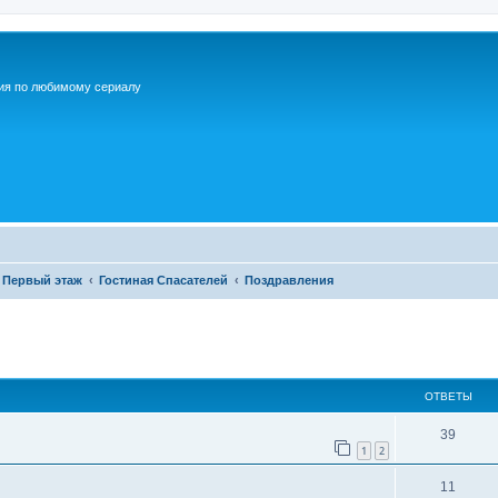
ия по любимому сериалу
Первый этаж
Гостиная Спасателей
Поздравления
ОТВЕТЫ
О
39
1
2
т
О
11
в