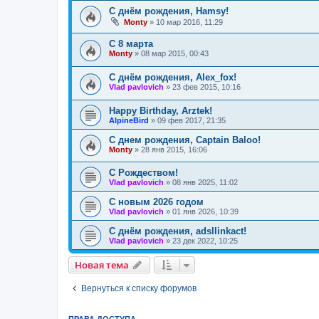
С днём рождения, Hamsy!
Monty
»
10 мар 2016, 11:29
С 8 марта
Monty
»
08 мар 2015, 00:43
С днём рождения, Alex_fox!
Vlad pavlovich
»
23 фев 2015, 10:16
Happy Birthday, Arztek!
AlpineBird
»
09 фев 2017, 21:35
С днем рождения, Captain Baloo!
Monty
»
28 янв 2015, 16:06
С Рождеством!
Vlad pavlovich
»
08 янв 2025, 11:02
С новым 2026 годом
Vlad pavlovich
»
01 янв 2026, 10:39
С днём рождения, adsllinkact!
Vlad pavlovich
»
23 дек 2022, 10:25
Новая тема
Н
о
в
а
я
т
е
м
а
Вернуться к списку форумов