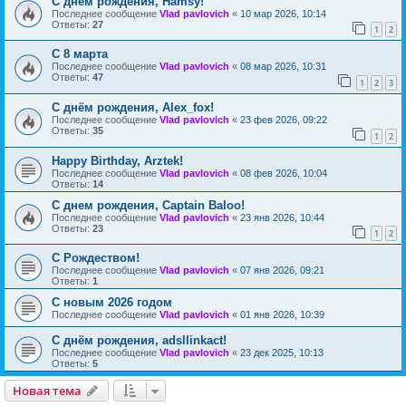
С днём рождения, Hamsy!
Последнее сообщение
Vlad pavlovich
«
10 мар 2026, 10:14
Ответы:
27
1
2
С 8 марта
Последнее сообщение
Vlad pavlovich
«
08 мар 2026, 10:31
Ответы:
47
1
2
3
С днём рождения, Alex_fox!
Последнее сообщение
Vlad pavlovich
«
23 фев 2026, 09:22
Ответы:
35
1
2
Happy Birthday, Arztek!
Последнее сообщение
Vlad pavlovich
«
08 фев 2026, 10:04
Ответы:
14
С днем рождения, Captain Baloo!
Последнее сообщение
Vlad pavlovich
«
23 янв 2026, 10:44
Ответы:
23
1
2
С Рождеством!
Последнее сообщение
Vlad pavlovich
«
07 янв 2026, 09:21
Ответы:
1
С новым 2026 годом
Последнее сообщение
Vlad pavlovich
«
01 янв 2026, 10:39
С днём рождения, adsllinkact!
Последнее сообщение
Vlad pavlovich
«
23 дек 2025, 10:13
Ответы:
5
Новая тема
Н
о
в
а
я
т
е
м
а