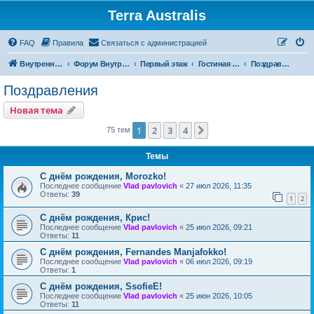
Terra Australis
Регистрация
FAQ
Правила
С
в
я
з
а
т
ь
с
я
с
а
д
м
и
н
и
с
т
р
а
ц
и
е
й
Внутренняя Австралия
Форум Внутренней Австралии
Первый этаж
Гостиная Спасателей
Поздравления
Поздравления
Новая тема
Н
о
в
а
я
т
е
м
а
1
2
3
4
След.
75 тем
Темы
С днём рождения, Morozko!
Последнее сообщение
Vlad pavlovich
«
27 июл 2026, 11:35
Ответы:
39
1
2
С днём рождения, Крис!
Последнее сообщение
Vlad pavlovich
«
25 июл 2026, 09:21
Ответы:
11
С днём рождения, Fernandes Manjafokko!
Последнее сообщение
Vlad pavlovich
«
06 июл 2026, 09:19
Ответы:
1
С днём рождения, SsofieE!
Последнее сообщение
Vlad pavlovich
«
25 июн 2026, 10:05
Ответы:
11