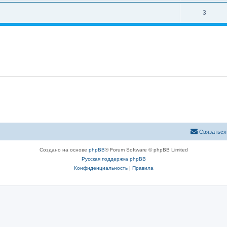
т
е
О
3
в
т
т
е
ы
в
т
е
ы
т
ы
С
в
я
з
а
т
ь
с
я
Создано на основе
phpBB
® Forum Software © phpBB Limited
Русская поддержка phpBB
Конфиденциальность
|
Правила