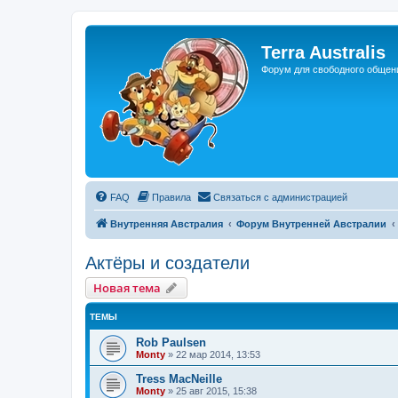
Регистрация
Terra Australis
Форум для свободного общен
FAQ
Правила
С
в
я
з
а
т
ь
с
я
с
а
д
м
и
н
и
с
т
р
а
ц
и
е
й
Внутренняя Австралия
Форум Внутренней Австралии
Актёры и создатели
Новая тема
Н
о
в
а
я
т
е
м
а
ТЕМЫ
Rob Paulsen
Monty
»
22 мар 2014, 13:53
Tress MacNeille
Monty
»
25 авг 2015, 15:38