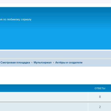
ия по любимому сериалу
Смотровая площадка
Мультсериал
Актёры и создатели
ОТВЕТЫ
О
8
т
О
2
в