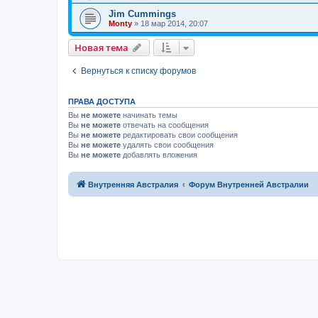
Jim Cummings
Monty
»
18 мар 2014, 20:07
Новая тема
Н
о
в
а
я
т
е
м
а
Вернуться к списку форумов
ПРАВА ДОСТУПА
Вы
не можете
начинать темы
Вы
не можете
отвечать на сообщения
Вы
не можете
редактировать свои сообщения
Вы
не можете
удалять свои сообщения
Вы
не можете
добавлять вложения
Связаться с
Внутренняя Австралия
Форум Внутренней Австралии
администрацией