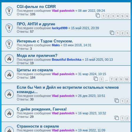
CGI-фильм по CDRR
Последнее сообщение
Vlad pavlovich
«
08 авг 2022, 09:24
Ответы:
105
1
2
3
4
5
6
ПРО, АНТИ и другие
Последнее сообщение
luckyd999
«
15 май 2021, 20:39
Ответы:
57
1
2
3
Интервью с Тэдом Стоунзом.
Последнее сообщение
Maks
«
03 июн 2018, 14:31
Ответы:
3
Мода или приличия?
Последнее сообщение
Beautiful Belochka
«
15 май 2025, 00:13
Ответы:
19
Цитаты из сериала
Последнее сообщение
Vlad pavlovich
«
31 мар 2024, 10:15
Ответы:
184
1
7
8
9
10
…
Если бы Чип и Дейл не встретили остальных членов
команды...
Последнее сообщение
Vlad pavlovich
«
26 дек 2023, 10:51
Ответы:
30
1
2
С днём рождения, Гаечка!
Последнее сообщение
Vlad pavlovich
«
16 мар 2023, 10:32
Ответы:
29
1
2
Странности в сериале
Последнее сообщение
Vlad pavlovich
«
19 янв 2022, 11:09