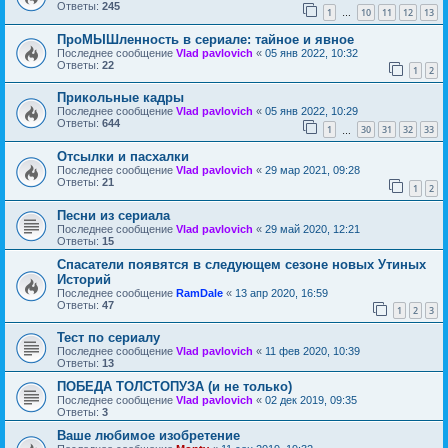
Ответы:
245
1
10
11
12
13
…
ПроМЫШленность в сериале: тайное и явное
Последнее сообщение
Vlad pavlovich
«
05 янв 2022, 10:32
Ответы:
22
1
2
Прикольные кадры
Последнее сообщение
Vlad pavlovich
«
05 янв 2022, 10:29
Ответы:
644
1
30
31
32
33
…
Отсылки и пасхалки
Последнее сообщение
Vlad pavlovich
«
29 мар 2021, 09:28
Ответы:
21
1
2
Песни из сериала
Последнее сообщение
Vlad pavlovich
«
29 май 2020, 12:21
Ответы:
15
Спасатели появятся в следующем сезоне новых Утиных
Историй
Последнее сообщение
RamDale
«
13 апр 2020, 16:59
Ответы:
47
1
2
3
Тест по сериалу
Последнее сообщение
Vlad pavlovich
«
11 фев 2020, 10:39
Ответы:
13
ПОБЕДА ТОЛСТОПУЗА (и не только)
Последнее сообщение
Vlad pavlovich
«
02 дек 2019, 09:35
Ответы:
3
Ваше любимое изобретение