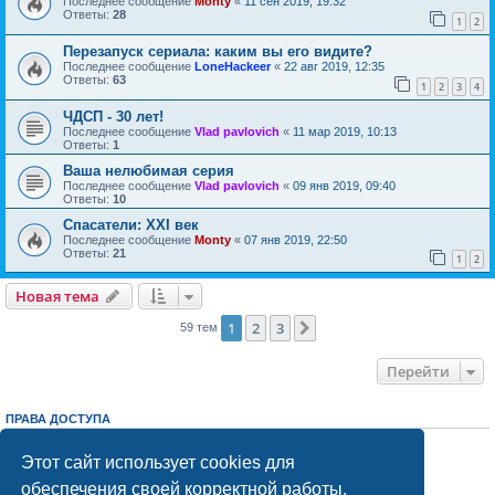
Последнее сообщение
Monty
«
11 сен 2019, 19:32
Ответы:
28
1
2
Перезапуск сериала: каким вы его видите?
Последнее сообщение
LoneHackeer
«
22 авг 2019, 12:35
Ответы:
63
1
2
3
4
ЧДСП - 30 лет!
Последнее сообщение
Vlad pavlovich
«
11 мар 2019, 10:13
Ответы:
1
Ваша нелюбимая серия
Последнее сообщение
Vlad pavlovich
«
09 янв 2019, 09:40
Ответы:
10
Спасатели: XXI век
Последнее сообщение
Monty
«
07 янв 2019, 22:50
Ответы:
21
1
2
Новая тема
Н
о
в
а
я
т
е
м
а
1
2
3
След.
59 тем
Перейти
ПРАВА ДОСТУПА
Вы
не можете
начинать темы
Вы
не можете
отвечать на сообщения
Этот сайт использует cookies для
Вы
не можете
редактировать свои сообщения
обеспечения своей корректной работы.
Вы
не можете
удалять свои сообщения