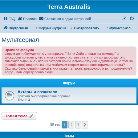
Terra Australis
Регистрация
FAQ
Правила
С
в
я
з
а
т
ь
с
я
с
а
д
м
и
н
и
с
т
р
а
ц
и
е
й
Внутренняя Австралия
Форум Внутренней Австралии
Смотровая площадка
Мультсериал
Мультсериал
Правила форума
Форум для обсуждения мультсериала "Чип и Дейл спешат на помощь" и
дискуссий по всему, что с ним связано. Хотите знать, кто и когда создал этот
замечательный м\с? Кто из актёров оригинальной озвучки и дубляжа(и не только
российского) подарил нашим любимым георям свои неповторимые голоса?,
Сколько было серий и какой в них сюжет, а также, возможно ли их продолжение?
Тогда - вам определённо сюда!
Форум
Актёры и создатели
Краткая биографическая справка
Темы:
3
Новая тема
Н
о
в
а
я
т
е
м
а
1
2
3
След.
59 тем
Темы