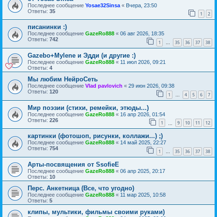
Последнее сообщение
Yosae32Sinsa
«
Вчера, 23:50
Ответы:
35
1
2
писанинки :)
Последнее сообщение
GazeRo888
«
06 авг 2026, 18:35
Ответы:
742
1
35
36
37
38
…
Gazebo+Mylene и Эдди (и другие :)
Последнее сообщение
GazeRo888
«
11 июл 2026, 09:21
Ответы:
4
Мы любим НейроСеть
Последнее сообщение
Vlad pavlovich
«
29 июн 2026, 09:38
Ответы:
120
1
4
5
6
7
…
Мир поэзии (стихи, ремейки, этюды...)
Последнее сообщение
GazeRo888
«
16 апр 2026, 01:54
Ответы:
226
1
9
10
11
12
…
картинки (фотошоп, рисунки, коллажи...) ;)
Последнее сообщение
GazeRo888
«
14 май 2025, 22:27
Ответы:
754
1
35
36
37
38
…
Арты-посвящения от SsofieE
Последнее сообщение
GazeRo888
«
06 апр 2025, 20:17
Ответы:
10
Перс. Анкетница (Все, что угодно)
Последнее сообщение
GazeRo888
«
11 мар 2025, 10:58
Ответы:
5
клипы, мультики, фильмы своими руками)