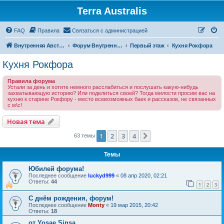
Terra Australis
Регистрация
FAQ
Правила
С
в
я
з
а
т
ь
с
я
с
а
д
м
и
н
и
с
т
р
а
ц
и
е
й
Внутренняя Австралия
Форум Внутренней Австралии
Первый этаж
Кухня Рокфора
Кухня Рокфора
Правила форума
Устали за день и хотите немного расслабиться и послушать какую-нибудь
захватывающую историю? Или поделиться своей? Тогда милости просим вас на
кухню к старине Рокфору - место всевозможных баек и рассказов, не связанных
с м\с!
Новая тема
Н
о
в
а
я
т
е
м
а
1
2
3
4
След.
63 темы
Темы
Юбилей форума!
Последнее сообщение
luckyd999
«
08 апр 2020, 02:21
Ответы:
44
1
2
3
С днём рождения, форум!
Последнее сообщение
Monty
«
19 мар 2015, 20:42
Ответы:
18
oт Yosae Sinsa