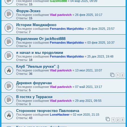
Последнее сообщение
GazeRo888
«
04 мар 2025, 09:09
Ответы:
15
Форум-Эскиз
Последнее сообщение
Vlad pavlovich
«
26 фев 2025, 10:17
Ответы:
15
Истории Манджафоко
Последнее сообщение
Fernandes Manjafokko
«
25 фев 2025, 23:57
Ответы:
7
Вкрапление От jackftost888
Последнее сообщение
Fernandes Manjafokko
«
03 фев 2025, 10:37
Ответы:
3
я начал и мы продолжим
Последнее сообщение
Fernandes Manjafokko
«
25 дек 2023, 19:48
Ответы:
18
Клуб "Умелые ручки" :)
Последнее сообщение
Vlad pavlovich
«
13 июл 2021, 10:07
Ответы:
36
1
2
Деревня форумчан
Последнее сообщение
Vlad pavlovich
«
07 май 2021, 13:17
Ответы:
5
В гостях у Терраски
Последнее сообщение
Vlad pavlovich
«
29 апр 2021, 09:55
Ответы:
3
Стороннее творчество Павловича
Последнее сообщение
LoneHackeer
«
02 ноя 2020, 21:15
Ответы:
43
1
2
3