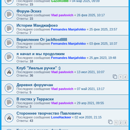
Последнее сообщение
GazeRo888
«
04 мар 2025, 09:09
Ответы:
15
Форум-Эскиз
Последнее сообщение
Vlad pavlovich
«
26 фев 2025, 10:17
Ответы:
15
Истории Манджафоко
Последнее сообщение
Fernandes Manjafokko
«
25 фев 2025, 23:57
Ответы:
7
Вкрапление От jackftost888
Последнее сообщение
Fernandes Manjafokko
«
03 фев 2025, 10:37
Ответы:
3
я начал и мы продолжим
Последнее сообщение
Fernandes Manjafokko
«
25 дек 2023, 19:48
Ответы:
18
Клуб "Умелые ручки" :)
Последнее сообщение
Vlad pavlovich
«
13 июл 2021, 10:07
Ответы:
36
1
2
Деревня форумчан
Последнее сообщение
Vlad pavlovich
«
07 май 2021, 13:17
Ответы:
5
В гостях у Терраски
Последнее сообщение
Vlad pavlovich
«
29 апр 2021, 09:55
Ответы:
3
Стороннее творчество Павловича
Последнее сообщение
LoneHackeer
«
02 ноя 2020, 21:15
Ответы:
43
1
2
3