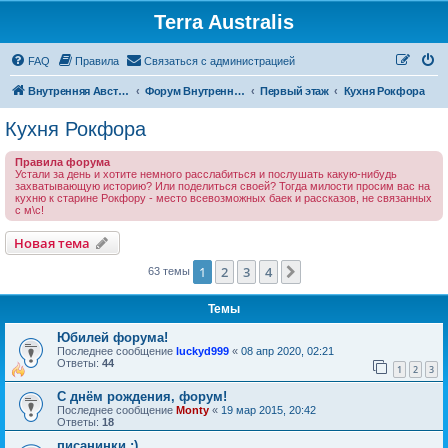
Terra Australis
Регистрация
FAQ
Правила
С
в
я
з
а
т
ь
с
я
с
а
д
м
и
н
и
с
т
р
а
ц
и
е
й
Внутренняя Австралия
Форум Внутренней Австралии
Первый этаж
Кухня Рокфора
Кухня Рокфора
Правила форума
Устали за день и хотите немного расслабиться и послушать какую-нибудь
захватывающую историю? Или поделиться своей? Тогда милости просим вас на
кухню к старине Рокфору - место всевозможных баек и рассказов, не связанных
с м\с!
Новая тема
Н
о
в
а
я
т
е
м
а
1
2
3
4
След.
63 темы
Темы
Юбилей форума!
Последнее сообщение
luckyd999
«
08 апр 2020, 02:21
Ответы:
44
1
2
3
С днём рождения, форум!
Последнее сообщение
Monty
«
19 мар 2015, 20:42
Ответы:
18
писанинки :)