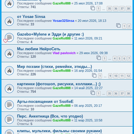
Последнее сообщение
GazeRo888
«
25 июл 2026, 17:08
Ответы:
741
1
35
36
37
38
…
oт Yosae Sinsa
Последнее сообщение
Yosae32Sinsa
«
20 июл 2026, 18:13
Ответы:
33
1
2
Gazebo+Mylene и Эдди (и другие :)
Последнее сообщение
GazeRo888
«
11 июл 2026, 09:21
Ответы:
4
Мы любим НейроСеть
Последнее сообщение
Vlad pavlovich
«
29 июн 2026, 09:38
Ответы:
120
1
4
5
6
7
…
Мир поэзии (стихи, ремейки, этюды...)
Последнее сообщение
GazeRo888
«
16 апр 2026, 01:54
Ответы:
226
1
9
10
11
12
…
картинки (фотошоп, рисунки, коллажи...) ;)
Последнее сообщение
GazeRo888
«
14 май 2025, 22:27
Ответы:
754
1
35
36
37
38
…
Арты-посвящения от SsofieE
Последнее сообщение
GazeRo888
«
06 апр 2025, 20:17
Ответы:
10
Перс. Анкетница (Все, что угодно)
Последнее сообщение
GazeRo888
«
11 мар 2025, 10:58
Ответы:
5
клипы, мультики, фильмы своими руками)