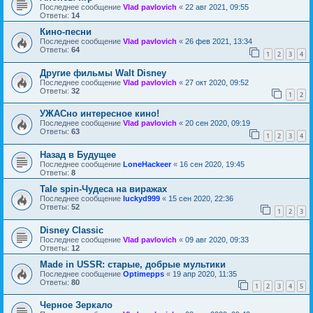
Последнее сообщение
Vlad pavlovich
«
22 авг 2021, 09:55
Ответы:
14
Кино-песни
Последнее сообщение
Vlad pavlovich
«
26 фев 2021, 13:34
Ответы:
64
1
2
3
4
Другие фильмы Walt Disney
Последнее сообщение
Vlad pavlovich
«
27 окт 2020, 09:52
Ответы:
32
1
2
УЖАСно интересное кино!
Последнее сообщение
Vlad pavlovich
«
20 сен 2020, 09:19
Ответы:
63
1
2
3
4
Назад в Будущее
Последнее сообщение
LoneHackeer
«
16 сен 2020, 19:45
Ответы:
8
Tale spin-Чудеса на виражах
Последнее сообщение
luckyd999
«
15 сен 2020, 22:36
Ответы:
52
1
2
3
Disney Classic
Последнее сообщение
Vlad pavlovich
«
09 авг 2020, 09:33
Ответы:
12
Made in USSR: старые, добрые мультики
Последнее сообщение
Optimepps
«
19 апр 2020, 11:35
Ответы:
80
1
2
3
4
5
Черное Зеркало