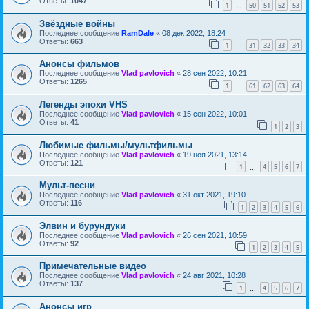
Ответы:
1047
1
50
51
52
53
…
Звёздные войны
Последнее сообщение
RamDale
«
08 дек 2022, 18:24
Ответы:
663
1
31
32
33
34
…
Анонсы фильмов
Последнее сообщение
Vlad pavlovich
«
28 сен 2022, 10:21
Ответы:
1265
1
61
62
63
64
…
Легенды эпохи VHS
Последнее сообщение
Vlad pavlovich
«
15 сен 2022, 10:01
Ответы:
41
1
2
3
Любимые фильмы/мультфильмы
Последнее сообщение
Vlad pavlovich
«
19 ноя 2021, 13:14
Ответы:
121
1
4
5
6
7
…
Мульт-песни
Последнее сообщение
Vlad pavlovich
«
31 окт 2021, 19:10
Ответы:
116
1
2
3
4
5
6
Элвин и бурундуки
Последнее сообщение
Vlad pavlovich
«
26 сен 2021, 10:59
Ответы:
92
1
2
3
4
5
Примечательные видео
Последнее сообщение
Vlad pavlovich
«
24 авг 2021, 10:28
Ответы:
137
1
4
5
6
7
…
Анонсы игр