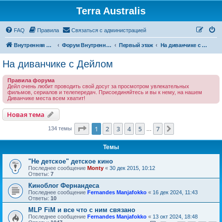
Terra Australis
Регистрация
FAQ
Правила
С
в
я
з
а
т
ь
с
я
с
а
д
м
и
н
и
с
т
р
а
ц
и
е
й
Внутренняя Австралия
Форум Внутренней Австралии
Первый этаж
На диванчике с Дейлом
На диванчике с Дейлом
Правила форума
Дейл очень любит проводить свой досуг за просмотром увлекательных
фильмов, сериалов и телепередач. Присоединяйтесь и вы к нему, на нашем
Диванчике места всем хватит!
Новая тема
Н
о
в
а
я
т
е
м
а
Страница
1
из
7
1
2
3
4
5
7
След.
134 темы
…
Темы
"Не детское" детское кино
Последнее сообщение
Monty
«
30 дек 2015, 10:12
Ответы:
7
Киноблог Фернандеса
Последнее сообщение
Fernandes Manjafokko
«
16 дек 2024, 11:43
Ответы:
10
MLP FiM и все что с ним связано
Последнее сообщение
Fernandes Manjafokko
«
13 окт 2024, 18:48