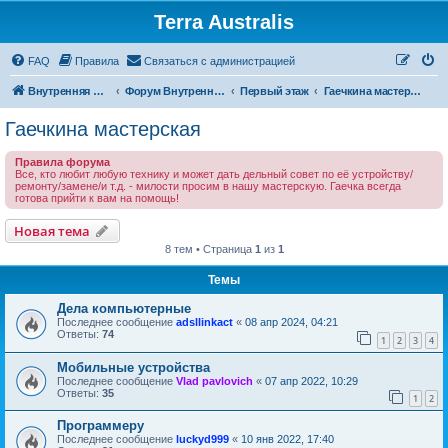
Terra Australis
Регистрация
FAQ
Правила
С
в
я
з
а
т
ь
с
я
с
а
д
м
и
н
и
с
т
р
а
ц
и
е
й
Внутренняя Австралия
Форум Внутренней Австралии
Первый этаж
Гаечкина мастерская
Гаечкина мастерская
Правила форума
Все, кто любит любую технику и может дать дельный совет по её устройству/
ремонту/замене/и т.д. - милости просим в нашу мастерскую. Гаечка всегда
готова прийти к вам на помощь!
Новая тема
Н
о
в
а
я
т
е
м
а
8 тем • Страница
1
из
1
Темы
Дела компьютерные
Последнее сообщение
adsllinkact
«
08 апр 2024, 04:21
Ответы:
74
1
2
3
4
Мобильные устройства
Последнее сообщение
Vlad pavlovich
«
07 апр 2022, 10:29
Ответы:
35
1
2
Программеру
Последнее сообщение
luckyd999
«
10 янв 2022, 17:40