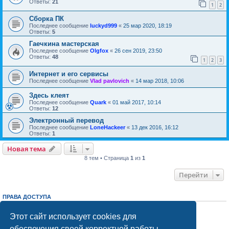
Ответы:
21
1
2
Сборка ПК
Последнее сообщение
luckyd999
«
25 мар 2020, 18:19
Ответы:
5
Гаечкина мастерская
Последнее сообщение
Olgfox
«
26 сен 2019, 23:50
Ответы:
48
1
2
3
Интернет и его сервисы
Последнее сообщение
Vlad pavlovich
«
14 мар 2018, 10:06
Здесь клеят
Последнее сообщение
Quark
«
01 май 2017, 10:14
Ответы:
12
Электронный перевод
Последнее сообщение
LoneHackeer
«
13 дек 2016, 16:12
Ответы:
1
Новая тема
Н
о
в
а
я
т
е
м
а
8 тем • Страница
1
из
1
Перейти
ПРАВА ДОСТУПА
Вы
не можете
начинать темы
Вы
не можете
отвечать на сообщения
Этот сайт использует cookies для
Вы
не можете
редактировать свои сообщения
обеспечения своей корректной работы.
Вы
не можете
удалять свои сообщения