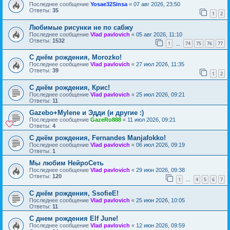
Последнее сообщение
Yosae32Sinsa
«
07 авг 2026, 23:50
Ответы:
35
1
2
Любимые рисунки не по сабжу
Последнее сообщение
Vlad pavlovich
«
05 авг 2026, 11:10
Ответы:
1532
1
74
75
76
77
…
С днём рождения, Morozko!
Последнее сообщение
Vlad pavlovich
«
27 июл 2026, 11:35
Ответы:
39
1
2
С днём рождения, Крис!
Последнее сообщение
Vlad pavlovich
«
25 июл 2026, 09:21
Ответы:
11
Gazebo+Mylene и Эдди (и другие :)
Последнее сообщение
GazeRo888
«
11 июл 2026, 09:21
Ответы:
4
С днём рождения, Fernandes Manjafokko!
Последнее сообщение
Vlad pavlovich
«
06 июл 2026, 09:19
Ответы:
1
Мы любим НейроСеть
Последнее сообщение
Vlad pavlovich
«
29 июн 2026, 09:38
Ответы:
120
1
4
5
6
7
…
С днём рождения, SsofieE!
Последнее сообщение
Vlad pavlovich
«
25 июн 2026, 10:05
Ответы:
11
С днем рождения Elf June!
Последнее сообщение
Vlad pavlovich
«
12 июн 2026, 09:59