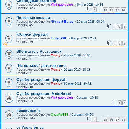
Свободный разговор
Последнее сообщение
Vlad pavlovich
«
30 янв 2026, 10:15
Ответы:
1250
1
60
61
62
63
…
Полезные ссылки
Последнее сообщение
Чёрный Ветер
«
19 мар 2025, 00:04
Ответы:
45
1
2
3
Юбилей форума!
Последнее сообщение
luckyd999
«
08 апр 2020, 02:21
Ответы:
44
1
2
3
ВКонтакте с Австралией
Последнее сообщение
Monty
«
23 сен 2016, 15:54
Ответы:
4
"Не детское" детское кино
Последнее сообщение
Monty
«
30 дек 2015, 10:12
Ответы:
7
С днём рождения, форум!
Последнее сообщение
Monty
«
19 мар 2015, 20:42
Ответы:
18
С днём рождения, MotoHobo!
Последнее сообщение
Vlad pavlovich
«
Сегодня, 10:30
Ответы:
23
1
2
писанинки :)
Последнее сообщение
GazeRo888
«
Сегодня, 06:20
Ответы:
745
1
35
36
37
38
…
oт Yosae Sinsa