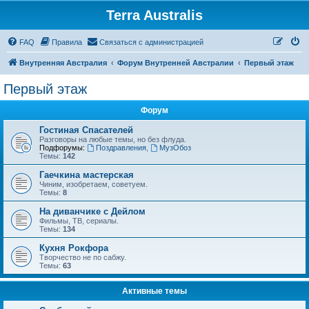
Terra Australis
Регистрация
FAQ
Правила
С
в
я
з
а
т
ь
с
я
с
а
д
м
и
н
и
с
т
р
а
ц
и
е
й
Внутренняя Австралия
Форум Внутренней Австралии
Первый этаж
Первый этаж
Форум
Гостиная Спасателей
Разговоры на любые темы, но без флуда.
Подфорумы:
Поздравления
,
МузОбоз
Темы:
142
Гаечкина мастерская
Чиним, изобретаем, советуем.
Темы:
8
На диванчике с Дейлом
Фильмы, ТВ, сериалы.
Темы:
134
Кухня Рокфора
Творчество не по сабжу.
Темы:
63
Активные темы