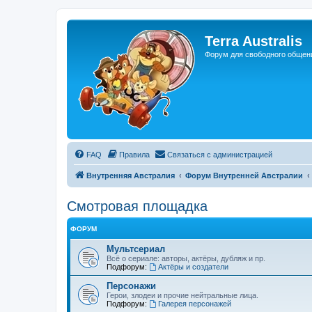
Регистрация
Terra Australis
Форум для свободного общен
FAQ
Правила
С
в
я
з
а
т
ь
с
я
с
а
д
м
и
н
и
с
т
р
а
ц
и
е
й
Внутренняя Австралия
Форум Внутренней Австралии
Смотровая площадка
ФОРУМ
Мультсериал
Всё о сериале: авторы, актёры, дубляж и пр.
Подфорум:
Актёры и создатели
Персонажи
Герои, злодеи и прочие нейтральные лица.
Подфорум:
Галерея персонажей