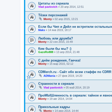
Цитаты из сериала
Vlad pavlovich
»
20 апр 2014, 12:51
Тёзки персонажей
Monty
»
02 апр 2015, 13:21
Если бы Чип и Дейл не встретили остальных
Maks
»
14 янв 2019, 18:17
Любовь или дружба?
Monty
»
22 сен 2015, 15:49
Кем были бы мы? :)
GazeRo888
»
13 апр 2014, 21:48
С днём рождения, Гаечка!
Monty
»
15 мар 2015, 02:12
CDMerch.ru - Сайт обо всем стаффе по CDRR
ADMania
»
27 фев 2019, 14:20
Странности в сериале
Vlad pavlovich
»
05 май 2014, 20:19
ПроМЫШленность в сериале: тайное и явно
Monty
»
19 авг 2014, 14:04
Прикольные кадры
Monty
»
14 июн 2014, 14:44