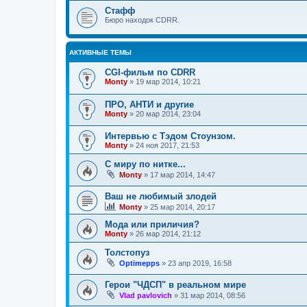
Стафф
Бюро находок CDRR.
АКТИВНЫЕ ТЕМЫ
CGI-фильм по CDRR
Monty
»
19 мар 2014, 10:21
ПРО, АНТИ и другие
Monty
»
20 мар 2014, 23:04
Интервью с Тэдом Стоунзом.
Monty
»
24 ноя 2017, 21:53
С миру по нитке...
Monty
»
17 мар 2014, 14:47
Ваш не любимый злодей
Monty
»
25 мар 2014, 20:17
Мода или приличия?
Monty
»
26 мар 2014, 21:12
Толстопуз
Optimepps
»
23 апр 2019, 16:58
Герои "ЧДСП" в реальном мире
Vlad pavlovich
»
31 мар 2014, 08:56