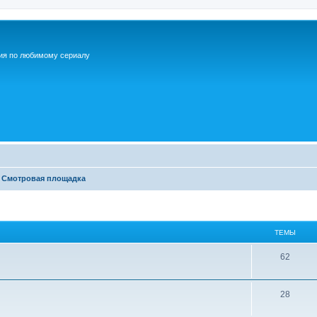
ия по любимому сериалу
Смотровая площадка
ТЕМЫ
Т
62
е
м
Т
28
ы
е