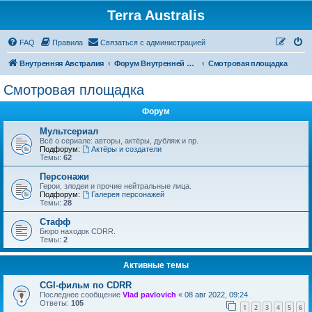
Terra Australis
Регистрация
FAQ
Правила
С
в
я
з
а
т
ь
с
я
с
а
д
м
и
н
и
с
т
р
а
ц
и
е
й
Внутренняя Австралия
Форум Внутренней Австралии
Смотровая площадка
Смотровая площадка
Форум
Мультсериал
Всё о сериале: авторы, актёры, дубляж и пр.
Подфорум:
Актёры и создатели
Темы:
62
Персонажи
Герои, злодеи и прочие нейтральные лица.
Подфорум:
Галерея персонажей
Темы:
28
Стафф
Бюро находок CDRR.
Темы:
2
Активные темы
CGI-фильм по CDRR
Последнее сообщение
Vlad pavlovich
«
08 авг 2022, 09:24
Ответы:
105
1
2
3
4
5
6