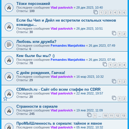
Тёзки персонажей
Последнее сообщение
Vlad pavlovich
«
28 дек 2023, 10:40
Ответы:
100
1
2
3
4
5
6
Если бы Чип и Дейл не встретили остальных членов
команды...
Последнее сообщение
Vlad pavlovich
«
26 дек 2023, 10:51
Ответы:
30
1
2
Любовь или дружба?
Последнее сообщение
Fernandes Manjafokko
«
26 дек 2023, 07:49
Ответы:
6
Кем были бы мы? :)
Последнее сообщение
Fernandes Manjafokko
«
26 дек 2023, 07:46
Ответы:
78
1
2
3
4
С днём рождения, Гаечка!
Последнее сообщение
Vlad pavlovich
«
16 мар 2023, 10:32
Ответы:
29
1
2
CDMerch.ru - Сайт обо всем стаффе по CDRR
Последнее сообщение
Vlad pavlovich
«
22 янв 2022, 19:57
Ответы:
20
1
2
Странности в сериале
Последнее сообщение
Vlad pavlovich
«
19 янв 2022, 11:09
Ответы:
245
1
10
11
12
13
…
ПроМЫШленность в сериале: тайное и явное
Последнее сообщение
Vlad pavlovich
«
05 янв 2022, 10:32