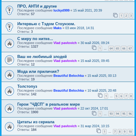
ПРО, АНТИ и другие
Последнее сообщение
luckyd999
«
15 май 2021, 20:39
Ответы:
57
1
2
3
Интервью с Тэдом Стоунзом.
Последнее сообщение
Maks
«
03 июн 2018, 14:31
Ответы:
3
С миру по нитке...
Последнее сообщение
Vlad pavlovich
«
30 май 2026, 09:24
Ответы:
1327
1
64
65
66
67
…
Ваш не любимый злодей
Последнее сообщение
Vlad pavlovich
«
15 май 2025, 09:45
Ответы:
12
Мода или приличия?
Последнее сообщение
Beautiful Belochka
«
15 май 2025, 00:13
Ответы:
19
Толстопуз
Последнее сообщение
Beautiful Belochka
«
10 май 2025, 20:48
Ответы:
142
1
5
6
7
8
…
Герои "ЧДСП" в реальном мире
Последнее сообщение
Vlad pavlovich
«
22 окт 2024, 17:01
Ответы:
1900
1
93
94
95
96
…
Цитаты из сериала
Последнее сообщение
Vlad pavlovich
«
31 мар 2024, 10:15
Ответы:
184
1
7
8
9
10
…