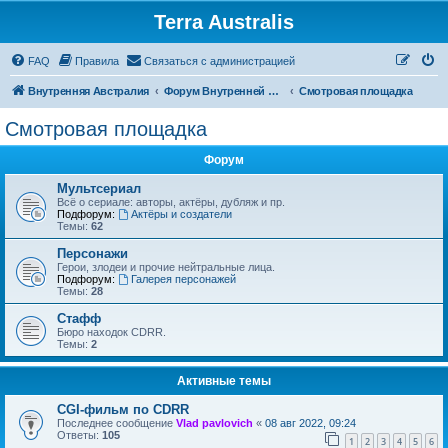
Terra Australis
Регистрация
FAQ
Правила
С
в
я
з
а
т
ь
с
я
с
а
д
м
и
н
и
с
т
р
а
ц
и
е
й
Внутренняя Австралия
Форум Внутренней Австралии
Смотровая площадка
Смотровая площадка
Форум
Мультсериал
Всё о сериале: авторы, актёры, дубляж и пр.
Подфорум:
Актёры и создатели
Темы:
62
Персонажи
Герои, злодеи и прочие нейтральные лица.
Подфорум:
Галерея персонажей
Темы:
28
Стафф
Бюро находок CDRR.
Темы:
2
Активные темы
CGI-фильм по CDRR
Последнее сообщение
Vlad pavlovich
«
08 авг 2022, 09:24
Ответы:
105
1
2
3
4
5
6