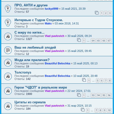
ПРО, АНТИ и другие
Последнее сообщение
luckyd999
«
15 май 2021, 20:39
Ответы:
57
1
2
3
Интервью с Тэдом Стоунзом.
Последнее сообщение
Maks
«
03 июн 2018, 14:31
Ответы:
3
С миру по нитке...
Последнее сообщение
Vlad pavlovich
«
30 май 2026, 09:24
Ответы:
1327
1
64
65
66
67
…
Ваш не любимый злодей
Последнее сообщение
Vlad pavlovich
«
15 май 2025, 09:45
Ответы:
12
Мода или приличия?
Последнее сообщение
Beautiful Belochka
«
15 май 2025, 00:13
Ответы:
19
Толстопуз
Последнее сообщение
Beautiful Belochka
«
10 май 2025, 20:48
Ответы:
142
1
5
6
7
8
…
Герои "ЧДСП" в реальном мире
Последнее сообщение
Vlad pavlovich
«
22 окт 2024, 17:01
Ответы:
1900
1
93
94
95
96
…
Цитаты из сериала
Последнее сообщение
Vlad pavlovich
«
31 мар 2024, 10:15
Ответы:
184
1
7
8
9
10
…