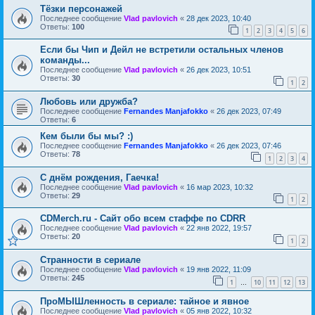
Тёзки персонажей
Последнее сообщение
Vlad pavlovich
«
28 дек 2023, 10:40
Ответы:
100
1
2
3
4
5
6
Если бы Чип и Дейл не встретили остальных членов
команды...
Последнее сообщение
Vlad pavlovich
«
26 дек 2023, 10:51
Ответы:
30
1
2
Любовь или дружба?
Последнее сообщение
Fernandes Manjafokko
«
26 дек 2023, 07:49
Ответы:
6
Кем были бы мы? :)
Последнее сообщение
Fernandes Manjafokko
«
26 дек 2023, 07:46
Ответы:
78
1
2
3
4
С днём рождения, Гаечка!
Последнее сообщение
Vlad pavlovich
«
16 мар 2023, 10:32
Ответы:
29
1
2
CDMerch.ru - Сайт обо всем стаффе по CDRR
Последнее сообщение
Vlad pavlovich
«
22 янв 2022, 19:57
Ответы:
20
1
2
Странности в сериале
Последнее сообщение
Vlad pavlovich
«
19 янв 2022, 11:09
Ответы:
245
1
10
11
12
13
…
ПроМЫШленность в сериале: тайное и явное
Последнее сообщение
Vlad pavlovich
«
05 янв 2022, 10:32