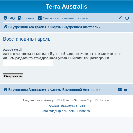
Terra Australis
Регистрация
FAQ
Правила
С
в
я
з
а
т
ь
с
я
с
а
д
м
и
н
и
с
т
р
а
ц
и
е
й
Внутренняя Австралия
Форум Внутренней Австралии
Восстановить пароль
Адрес email:
Адрес email, связанный с вашей учётной записью. Если вы не изменили его в
Личном разделе, то это адрес email, указанный вами при регистрации.
Внутренняя Австралия
Форум Внутренней Австралии
Создано на основе
phpBB
® Forum Software © phpBB Limited
Русская поддержка phpBB
Конфиденциальность
|
Правила