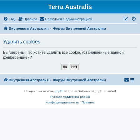
Terra Australis
Регистрация
FAQ
Правила
С
в
я
з
а
т
ь
с
я
с
а
д
м
и
н
и
с
т
р
а
ц
и
е
й
Внутренняя Австралия
Форум Внутренней Австралии
Удалить cookies
Вы уверены, что хотите удалить все cookie, установленные данной
конференцией?
Внутренняя Австралия
Форум Внутренней Австралии
Создано на основе
phpBB
® Forum Software © phpBB Limited
Русская поддержка phpBB
Конфиденциальность
|
Правила