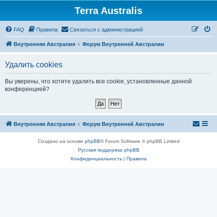
Terra Australis
Регистрация
FAQ
Правила
С
в
я
з
а
т
ь
с
я
с
а
д
м
и
н
и
с
т
р
а
ц
и
е
й
Внутренняя Австралия
Форум Внутренней Австралии
Удалить cookies
Вы уверены, что хотите удалить все cookie, установленные данной
конференцией?
Внутренняя Австралия
Форум Внутренней Австралии
Создано на основе
phpBB
® Forum Software © phpBB Limited
Русская поддержка phpBB
Конфиденциальность
|
Правила