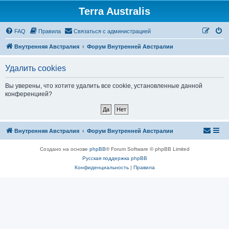
Terra Australis
Регистрация
FAQ
Правила
С
в
я
з
а
т
ь
с
я
с
а
д
м
и
н
и
с
т
р
а
ц
и
е
й
Внутренняя Австралия
Форум Внутренней Австралии
Удалить cookies
Вы уверены, что хотите удалить все cookie, установленные данной
конференцией?
Внутренняя Австралия
Форум Внутренней Австралии
Создано на основе
phpBB
® Forum Software © phpBB Limited
Русская поддержка phpBB
Конфиденциальность
|
Правила