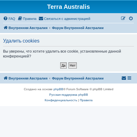
Terra Australis
Регистрация
FAQ
Правила
С
в
я
з
а
т
ь
с
я
с
а
д
м
и
н
и
с
т
р
а
ц
и
е
й
Внутренняя Австралия
Форум Внутренней Австралии
Удалить cookies
Вы уверены, что хотите удалить все cookie, установленные данной
конференцией?
Внутренняя Австралия
Форум Внутренней Австралии
Создано на основе
phpBB
® Forum Software © phpBB Limited
Русская поддержка phpBB
Конфиденциальность
|
Правила