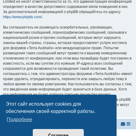
Limited не несёт ответственности за то, что администрация конференций
определяет в качестве допустимого содержания и/или поведения в них.
За дополнительной информацией о phpBB обращайтесь по адресу
https://www.phpbb.com/
.
Вы соглашаетесь не размещать оскорбительных, угрожающих,
клеветнических сообщений, порнографических сообщений, призывов к
национальной розни и прочих сообщений, которые могут нарушить
законы вашей страны, страны, которая предоставляет услуги хостинга
для форумов «Terra Australis» или международное право. Попытки
размещения таких сообщений могут привести к вашему немедленному
отключению от конференции, при этом ваш провайдер будет поставлен в
известность, если мы сочтём это нужным. IP-адреса всех сообщений
сохраняются для возможности проведения такой политики. Вы
соглашаетесь с тем, что администраторы форумов «Terra Australis» имеют
право удалить, отредактировать, перенести или закрыть любую тему в
любое время по своему усмотрению. Как пользователь вы согласны с тем,
что введённая вами информация будет храниться в базе данных. Хотя
эта информация не будет открыта третьим лицам без вашего
разрешения, ни администрация конференции «Terra Australis», ни phpBB
Этот сайт использует cookies для
Limited не может быть ответственна за действия хакеров, которые могут
привести к несанкционированному доступу к ней.
обеспечения своей корректной работы.
Подробнее
Внутренняя Австралия
Форум Внутренней Австралии
Согласен
Создано на основе
phpBB
® Forum Software © phpBB Limited