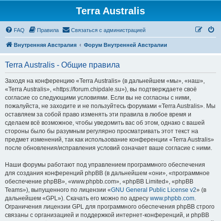
Terra Australis
Регистрация
FAQ
Правила
С
в
я
з
а
т
ь
с
я
с
а
д
м
и
н
и
с
т
р
а
ц
и
е
й
Внутренняя Австралия
Форум Внутренней Австралии
Terra Australis - Общие правила
Заходя на конференцию «Terra Australis» (в дальнейшем «мы», «наш»,
«Terra Australis», «https://forum.chipdale.su»), вы подтверждаете своё
согласие со следующими условиями. Если вы не согласны с ними,
пожалуйста, не заходите и не пользуйтесь форумами «Terra Australis». Мы
оставляем за собой право изменять эти правила в любое время и
сделаем всё возможное, чтобы уведомить вас об этом, однако с вашей
стороны было бы разумным регулярно просматривать этот текст на
предмет изменений, так как использование конференции «Terra Australis»
после обновления/исправления условий означает ваше согласие с ними.
Наши форумы работают под управлением программного обеспечения
для создания конференций phpBB (в дальнейшем «они», «программное
обеспечение phpBB», «www.phpbb.com», «phpBB Limited», «phpBB
Teams»), выпущенного по лицензии «
GNU General Public License v2
» (в
дальнейшем «GPL»). Скачать его можно по адресу
www.phpbb.com
.
Ограничения лицензии GPL для программного обеспечения phpBB строго
связаны с организацией и поддержкой интернет-конференций, и phpBB