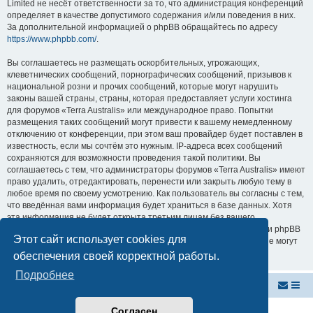
Limited не несёт ответственности за то, что администрация конференций
определяет в качестве допустимого содержания и/или поведения в них.
За дополнительной информацией о phpBB обращайтесь по адресу
https://www.phpbb.com/
.
Вы соглашаетесь не размещать оскорбительных, угрожающих,
клеветнических сообщений, порнографических сообщений, призывов к
национальной розни и прочих сообщений, которые могут нарушить
законы вашей страны, страны, которая предоставляет услуги хостинга
для форумов «Terra Australis» или международное право. Попытки
размещения таких сообщений могут привести к вашему немедленному
отключению от конференции, при этом ваш провайдер будет поставлен в
известность, если мы сочтём это нужным. IP-адреса всех сообщений
сохраняются для возможности проведения такой политики. Вы
соглашаетесь с тем, что администраторы форумов «Terra Australis» имеют
право удалить, отредактировать, перенести или закрыть любую тему в
любое время по своему усмотрению. Как пользователь вы согласны с тем,
что введённая вами информация будет храниться в базе данных. Хотя
эта информация не будет открыта третьим лицам без вашего
разрешения, ни администрация конференции «Terra Australis», ни phpBB
Этот сайт использует cookies для
Limited не может быть ответственна за действия хакеров, которые могут
привести к несанкционированному доступу к ней.
обеспечения своей корректной работы.
Подробнее
Внутренняя Австралия
Форум Внутренней Австралии
Согласен
Создано на основе
phpBB
® Forum Software © phpBB Limited