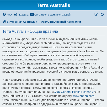
Terra Australis
Регистрация
FAQ
Правила
С
в
я
з
а
т
ь
с
я
с
а
д
м
и
н
и
с
т
р
а
ц
и
е
й
Внутренняя Австралия
Форум Внутренней Австралии
Terra Australis - Общие правила
Заходя на конференцию «Terra Australis» (в дальнейшем «мы», «наш»,
«Terra Australis», «https://forum.chipdale.su»), вы подтверждаете своё
согласие со следующими условиями. Если вы не согласны с ними,
пожалуйста, не заходите и не пользуйтесь форумами «Terra Australis». Мы
оставляем за собой право изменять эти правила в любое время и
сделаем всё возможное, чтобы уведомить вас об этом, однако с вашей
стороны было бы разумным регулярно просматривать этот текст на
предмет изменений, так как использование конференции «Terra Australis»
после обновления/исправления условий означает ваше согласие с ними.
Наши форумы работают под управлением программного обеспечения
для создания конференций phpBB (в дальнейшем «они», «программное
обеспечение phpBB», «www.phpbb.com», «phpBB Limited», «phpBB
Teams»), выпущенного по лицензии «
GNU General Public License v2
» (в
дальнейшем «GPL»). Скачать его можно по адресу
www.phpbb.com
.
Ограничения лицензии GPL для программного обеспечения phpBB строго
связаны с организацией и поддержкой интернет-конференций, и phpBB