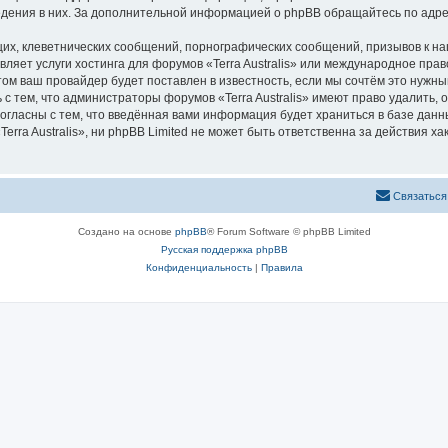
ведения в них. За дополнительной информацией о phpBB обращайтесь по адр
их, клеветнических сообщений, порнографических сообщений, призывов к на
ляет услуги хостинга для форумов «Terra Australis» или международное пра
м ваш провайдер будет поставлен в известность, если мы сочтём это нужны
с тем, что администраторы форумов «Terra Australis» имеют право удалить, 
согласны с тем, что введённая вами информация будет храниться в базе дан
rra Australis», ни phpBB Limited не может быть ответственна за действия х
С
в
я
з
а
т
ь
с
я
Создано на основе
phpBB
® Forum Software © phpBB Limited
Русская поддержка phpBB
Конфиденциальность
|
Правила