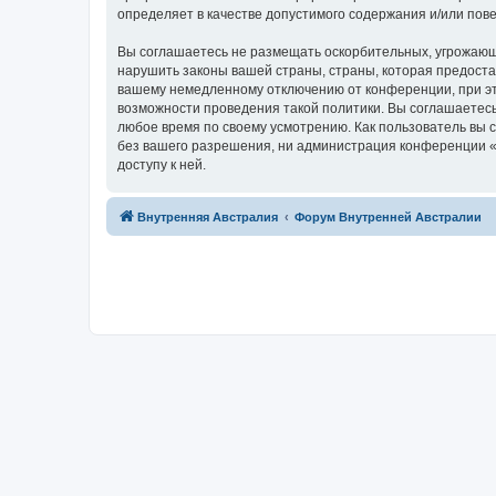
определяет в качестве допустимого содержания и/или по
Вы соглашаетесь не размещать оскорбительных, угрожающ
нарушить законы вашей страны, страны, которая предостав
вашему немедленному отключению от конференции, при это
возможности проведения такой политики. Вы соглашаетесь 
любое время по своему усмотрению. Как пользователь вы 
без вашего разрешения, ни администрация конференции «Te
доступу к ней.
Связаться с
Внутренняя Австралия
Форум Внутренней Австралии
администрацией