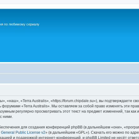
ия по любимому сериалу
», «наш», «Terra Australis», «https://forum.chipdale.su»), вы подтверждаете 
ь форумами «Terra Australis». Мы оставляем за собой право изменять эти пр
азумным регулярно просматривать этот текст на предмет изменений, так как и
с ними.
еспечения для создания конференций phpBB (в дальнейшем «они», «програ
General Public License v2
» (в дальнейшем «GPL»). Скачать его можно по адр
зацией и поддержкой интернет-конференций, и phpBB Limited не несёт ответ