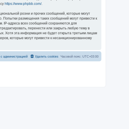
есу
https://www.phpbb.com/
.
циональной розни и прочих сообщений, которые могут
во. Попытки размещения таких сообщений могут привести к
м. IP-адреса всех сообщений сохраняются для
отредактировать, перенести или закрыть любую тему в
ных. Хотя эта информация не будет открыта третьим лицам
акеров, которые могут привести к несанкционированному
с
а
д
м
и
н
и
с
т
р
а
ц
и
е
й
Удалить cookies
Часовой пояс:
UTC+03:00