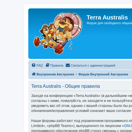
Регистрация
Terra Australis
Форум для свободного общен
FAQ
Правила
С
в
я
з
а
т
ь
с
я
с
а
д
м
и
н
и
с
т
р
а
ц
и
е
й
Внутренняя Австралия
Форум Внутренней Австралии
Terra Australis - Общие правила
Заходя на конференцию «Terra Australis» (в дальнейшем «мы
согласны с ними, пожалуйста, не заходите и не пользуйтес
уведомить вас об этом, однако с вашей стороны было бы р
обновления/исправления условий означает ваше согласие 
Наши форумы работают под управлением программного об
Limited», «phpBB Teams»), выпущенного по лицензии «
GNU 
программного обеспечения phpBB строго связаны с органи