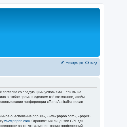
Р
е
г
и
с
т
р
а
ц
и
я
Вход
своё согласие со следующими условиями. Если вы не
авила в любое время и сделаем всё возможное, чтобы
спользование конференции «Terra Australis» после
ммное обеспечение phpBB», «www.phpbb.com», «phpBB
есу
www.phpbb.com
. Ограничения лицензии GPL для
ственности за то, что администрация конференций