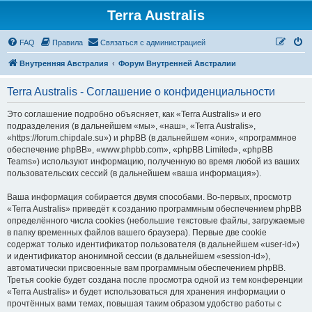
Terra Australis
Регистрация
FAQ
Правила
С
в
я
з
а
т
ь
с
я
с
а
д
м
и
н
и
с
т
р
а
ц
и
е
й
Внутренняя Австралия
Форум Внутренней Австралии
Terra Australis - Соглашение о конфиденциальности
Это соглашение подробно объясняет, как «Terra Australis» и его
подразделения (в дальнейшем «мы», «наш», «Terra Australis»,
«https://forum.chipdale.su») и phpBB (в дальнейшем «они», «программное
обеспечение phpBB», «www.phpbb.com», «phpBB Limited», «phpBB
Teams») используют информацию, полученную во время любой из ваших
пользовательских сессий (в дальнейшем «ваша информация»).
Ваша информация собирается двумя способами. Во-первых, просмотр
«Terra Australis» приведёт к созданию программным обеспечением phpBB
определённого числа cookies (небольшие текстовые файлы, загружаемые
в папку временных файлов вашего браузера). Первые две cookie
содержат только идентификатор пользователя (в дальнейшем «user-id»)
и идентификатор анонимной сессии (в дальнейшем «session-id»),
автоматически присвоенные вам программным обеспечением phpBB.
Третья cookie будет создана после просмотра одной из тем конференции
«Terra Australis» и будет использоваться для хранения информации о
прочтённых вами темах, повышая таким образом удобство работы с