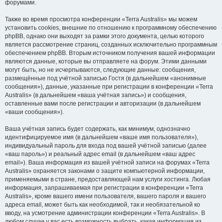
форумами.
Также во время просмотра конференции «Terra Australis» мы можем
установить cookies, внешние по отношению к программному обеспечению
phpBB, однако они выходят за рамки этого документа, целью которого
является рассмотрение страниц, созданных исключительно программным
обеспечением phpBB. Вторым источником получения вашей информации
являются данные, которые вы отправляете на форум. Этими данными
могут быть, но не исчерпываются, следующие данные: сообщения,
размещённые под учётной записью Гостя (в дальнейшем «анонимные
сообщения»), данные, указанные при регистрации в конференции «Terra
Australis» (в дальнейшем «ваша учётная запись») и сообщения,
оставленные вами после регистрации и авторизации (в дальнейшем
«ваши сообщения»).
Ваша учётная запись будет содержать, как минимум, однозначно
идентифицируемое имя (в дальнейшем «ваше имя пользователя»),
индивидуальный пароль для входа под вашей учётной записью (далее
«ваш пароль») и реальный адрес email (в дальнейшем «ваш адрес
email»). Ваша информация из вашей учётной записи на форумах «Terra
Australis» охраняется законами о защите компьютерной информации,
применяемыми в стране, предоставляющей нам услуги хостинга. Любая
информация, запрашиваемая при регистрации в конференции «Terra
Australis», кроме вашего имени пользователя, вашего пароля и вашего
адреса email, может быть как необходимой, так и необязательной ко
вводу, на усмотрение администрации конференции «Terra Australis». В
любом случае у вас есть возможность выбрать, какая информация из