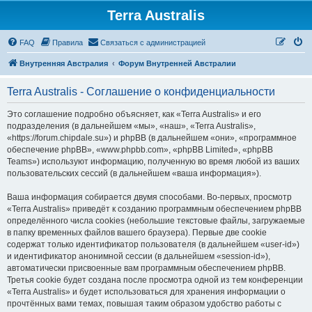
Terra Australis
Регистрация
FAQ
Правила
С
в
я
з
а
т
ь
с
я
с
а
д
м
и
н
и
с
т
р
а
ц
и
е
й
Внутренняя Австралия
Форум Внутренней Австралии
Terra Australis - Соглашение о конфиденциальности
Это соглашение подробно объясняет, как «Terra Australis» и его
подразделения (в дальнейшем «мы», «наш», «Terra Australis»,
«https://forum.chipdale.su») и phpBB (в дальнейшем «они», «программное
обеспечение phpBB», «www.phpbb.com», «phpBB Limited», «phpBB
Teams») используют информацию, полученную во время любой из ваших
пользовательских сессий (в дальнейшем «ваша информация»).
Ваша информация собирается двумя способами. Во-первых, просмотр
«Terra Australis» приведёт к созданию программным обеспечением phpBB
определённого числа cookies (небольшие текстовые файлы, загружаемые
в папку временных файлов вашего браузера). Первые две cookie
содержат только идентификатор пользователя (в дальнейшем «user-id»)
и идентификатор анонимной сессии (в дальнейшем «session-id»),
автоматически присвоенные вам программным обеспечением phpBB.
Третья cookie будет создана после просмотра одной из тем конференции
«Terra Australis» и будет использоваться для хранения информации о
прочтённых вами темах, повышая таким образом удобство работы с