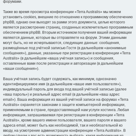
форумами.
Также во время просмотра конференции «Terra Australis» мы можем
установить cookies, внешние по отношению к программному обеспечению
phpBB, однако они выходят за рамки этого документа, целью которого
является рассмотрение страниц, созданных исключительно программным
обеспечением phpBB. Вторым источником получения вашей информации
являются данные, которые вы отправляете на форум. Этими данными
могут быть, но не исчерпываются, следующие данные: сообщения,
размещённые под учётной записью Гостя (в дальнейшем «анонимные
сообщения»), данные, указанные при регистрации в конференции «Terra
Australis» (в дальнейшем «ваша учётная запись») и сообщения,
оставленные вами после регистрации и авторизации (в дальнейшем
«ваши сообщения»).
Ваша учётная запись будет содержать, как минимум, однозначно
идентифицируемое имя (в дальнейшем «ваше имя пользователя»),
индивидуальный пароль для входа под вашей учётной записью (далее
«ваш пароль») и реальный адрес email (в дальнейшем «ваш адрес
email»). Ваша информация из вашей учётной записи на форумах «Terra
Australis» охраняется законами о защите компьютерной информации,
применяемыми в стране, предоставляющей нам услуги хостинга. Любая
информация, запрашиваемая при регистрации в конференции «Terra
Australis», кроме вашего имени пользователя, вашего пароля и вашего
адреса email, может быть как необходимой, так и необязательной ко
вводу, на усмотрение администрации конференции «Terra Australis». В
любом случае у вас есть возможность выбрать, какая информация из