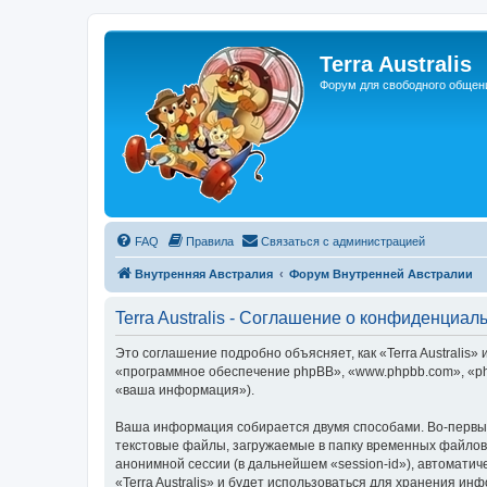
Регистрация
Terra Australis
Форум для свободного общен
FAQ
Правила
С
в
я
з
а
т
ь
с
я
с
а
д
м
и
н
и
с
т
р
а
ц
и
е
й
Внутренняя Австралия
Форум Внутренней Австралии
Terra Australis - Соглашение о конфиденциал
Это соглашение подробно объясняет, как «Terra Australis» и
«программное обеспечение phpBB», «www.phpbb.com», «ph
«ваша информация»).
Ваша информация собирается двумя способами. Во-первых,
текстовые файлы, загружаемые в папку временных файлов 
анонимной сессии (в дальнейшем «session-id»), автомати
«Terra Australis» и будет использоваться для хранения и