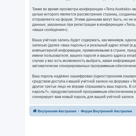
Также во время просмотра конференции «Terra Australis» 
целью которого является рассмотрение страниц, создан
отправляете на форум. Этими данными могут быть, но не
данные, указанные при регистрации в конференции «Terra 
«ваши сообщения»).
Ваша учётная запись будет содержать, как минимум, одн
записью (далее «ваш пароль») и реальный адрес email (в 
компьютерной информации, применяемыми в стране, предос
имени пользователя, вашего пароля и вашего адреса email,
случае у вас есть возможность выбрать, какая информация
автоматически сгенерированных программным обеспечени
Ваш пароль надёжно зашифрован (односторонним хэширован
средством доступа к вашей учётной записи на форумах «Terra
другое третье лицо не вправе спрашивать ваш пароль. В с
пароль?», предусмотренной программным обеспечением ph
сгенерирует вам новый пароль для вашей учётной записи.
Связаться с
Внутренняя Австралия
Форум Внутренней Австралии
администрацией