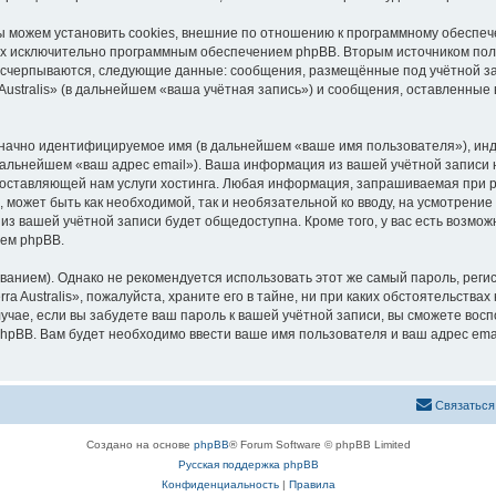
мы можем установить cookies, внешние по отношению к программному обеспеч
ных исключительно программным обеспечением phpBB. Вторым источником по
 исчерпываются, следующие данные: сообщения, размещённые под учётной з
Australis» (в дальнейшем «ваша учётная запись») и сообщения, оставленные
означно идентифицируемое имя (в дальнейшем «ваше имя пользователя»), ин
дальнейшем «ваш адрес email»). Ваша информация из вашей учётной записи н
тавляющей нам услуги хостинга. Любая информация, запрашиваемая при реги
 может быть как необходимой, так и необязательной ко вводу, на усмотрение
 из вашей учётной записи будет общедоступна. Кроме того, у вас есть возмож
ем phpBB.
ием). Однако не рекомендуется использовать этот же самый пароль, регист
 Australis», пожалуйста, храните его в тайне, ни при каких обстоятельствах н
лучае, если вы забудете ваш пароль к вашей учётной записи, вы сможете во
pBB. Вам будет необходимо ввести ваше имя пользователя и ваш адрес emai
С
в
я
з
а
т
ь
с
я
Создано на основе
phpBB
® Forum Software © phpBB Limited
Русская поддержка phpBB
Конфиденциальность
|
Правила