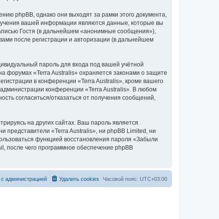
ению phpBB, однако они выходят за рамки этого документа,
лучения вашей информации являются данные, которые вы
аписью Гостя (в дальнейшем «анонимные сообщения»),
 вами после регистрации и авторизации (в дальнейшем
дивидуальный пароль для входа под вашей учётной
а форумах «Terra Australis» охраняется законами о защите
страции в конференции «Terra Australis», кроме вашего
 администрации конференции «Terra Australis». В любом
ность согласиться/отказаться от получения сообщений,
рируясь на других сайтах. Ваш пароль является
и представители «Terra Australis», ни phpBB Limited, ни
спользоваться функцией восстановления пароля «Забыли
l, после чего программное обеспечение phpBB
с
а
д
м
и
н
и
с
т
р
а
ц
и
е
й
Удалить cookies
Часовой пояс:
UTC+03:00