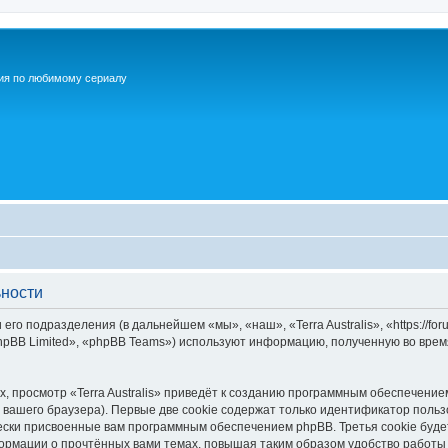
ия по любимому сериалу
ьности
 его подразделения (в дальнейшем «мы», «наш», «Terra Australis», «https://fo
pBB Limited», «phpBB Teams») используют информацию, полученную во врем
 просмотр «Terra Australis» приведёт к созданию программным обеспечение
вашего браузера). Первые две cookie содержат только идентификатор польз
чески присвоенные вам программным обеспечением phpBB. Третья cookie буд
нформации о прочтённых вами темах, повышая таким образом удобство работы