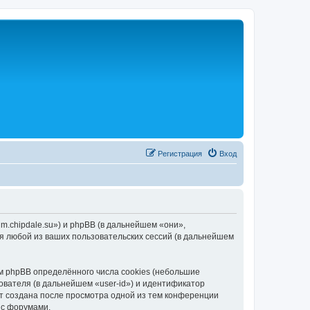
Р
е
г
и
с
т
р
а
ц
и
я
Вход
rum.chipdale.su») и phpBB (в дальнейшем «они»,
я любой из ваших пользовательских сессий (в дальнейшем
м phpBB определённого числа cookies (небольшие
ователя (в дальнейшем «user-id») и идентификатор
ет создана после просмотра одной из тем конференции
 с форумами.