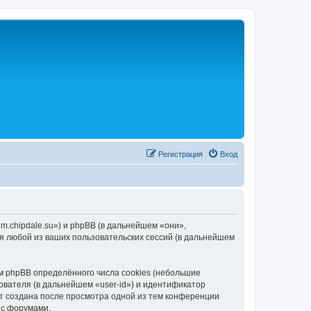
Р
е
г
и
с
т
р
а
ц
и
я
Вход
rum.chipdale.su») и phpBB (в дальнейшем «они»,
я любой из ваших пользовательских сессий (в дальнейшем
м phpBB определённого числа cookies (небольшие
ователя (в дальнейшем «user-id») и идентификатор
ет создана после просмотра одной из тем конференции
 с форумами.