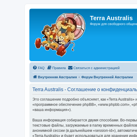
Регистрация
Terra Australis
Форум для свободного общен
FAQ
Правила
С
в
я
з
а
т
ь
с
я
с
а
д
м
и
н
и
с
т
р
а
ц
и
е
й
Внутренняя Австралия
Форум Внутренней Австралии
Terra Australis - Соглашение о конфиденциал
Это соглашение подробно объясняет, как «Terra Australis» и
«программное обеспечение phpBB», «www.phpbb.com», «ph
«ваша информация»).
Ваша информация собирается двумя способами. Во-первых,
текстовые файлы, загружаемые в папку временных файлов 
анонимной сессии (в дальнейшем «session-id»), автомати
«Terra Australis» и будет использоваться для хранения и