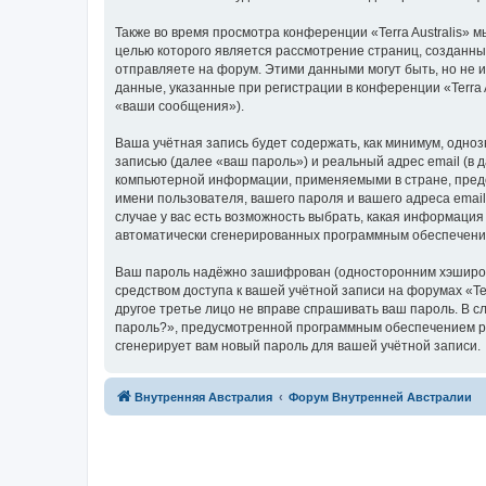
Также во время просмотра конференции «Terra Australis» 
целью которого является рассмотрение страниц, создан
отправляете на форум. Этими данными могут быть, но не
данные, указанные при регистрации в конференции «Terra 
«ваши сообщения»).
Ваша учётная запись будет содержать, как минимум, одн
записью (далее «ваш пароль») и реальный адрес email (в 
компьютерной информации, применяемыми в стране, предос
имени пользователя, вашего пароля и вашего адреса email,
случае у вас есть возможность выбрать, какая информация
автоматически сгенерированных программным обеспечени
Ваш пароль надёжно зашифрован (односторонним хэширован
средством доступа к вашей учётной записи на форумах «Terra
другое третье лицо не вправе спрашивать ваш пароль. В с
пароль?», предусмотренной программным обеспечением ph
сгенерирует вам новый пароль для вашей учётной записи.
Связаться с
Внутренняя Австралия
Форум Внутренней Австралии
администрацией