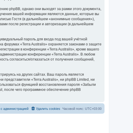
ению phpBB, однако они выходят за рамки этого документа,
лучения вашей информации являются данные, которые вы
аписью Гостя (в дальнейшем «анонимные сообщения»),
 вами после регистрации и авторизации (в дальнейшем
дивидуальный пароль для входа под вашей учётной
а форумах «Terra Australis» охраняется законами о защите
страции в конференции «Terra Australis», кроме вашего
 администрации конференции «Terra Australis». В любом
ность согласиться/отказаться от получения сообщений,
рируясь на других сайтах. Ваш пароль является
и представители «Terra Australis», ни phpBB Limited, ни
спользоваться функцией восстановления пароля «Забыли
l, после чего программное обеспечение phpBB
с
а
д
м
и
н
и
с
т
р
а
ц
и
е
й
Удалить cookies
Часовой пояс:
UTC+03:00