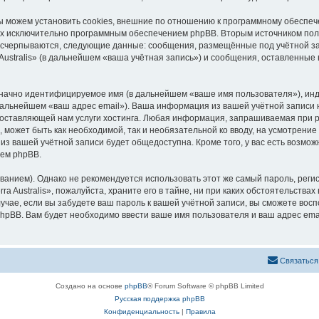
мы можем установить cookies, внешние по отношению к программному обеспеч
ных исключительно программным обеспечением phpBB. Вторым источником по
 исчерпываются, следующие данные: сообщения, размещённые под учётной з
Australis» (в дальнейшем «ваша учётная запись») и сообщения, оставленные
означно идентифицируемое имя (в дальнейшем «ваше имя пользователя»), ин
дальнейшем «ваш адрес email»). Ваша информация из вашей учётной записи н
тавляющей нам услуги хостинга. Любая информация, запрашиваемая при реги
 может быть как необходимой, так и необязательной ко вводу, на усмотрение
 из вашей учётной записи будет общедоступна. Кроме того, у вас есть возмож
ем phpBB.
ием). Однако не рекомендуется использовать этот же самый пароль, регист
 Australis», пожалуйста, храните его в тайне, ни при каких обстоятельствах н
лучае, если вы забудете ваш пароль к вашей учётной записи, вы сможете во
pBB. Вам будет необходимо ввести ваше имя пользователя и ваш адрес emai
С
в
я
з
а
т
ь
с
я
Создано на основе
phpBB
® Forum Software © phpBB Limited
Русская поддержка phpBB
Конфиденциальность
|
Правила