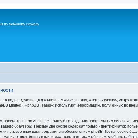
ия по любимому сериалу
ьности
 его подразделения (в дальнейшем «мы», «наш», «Terra Australis», «https://fo
pBB Limited», «phpBB Teams») используют информацию, полученную во врем
 просмотр «Terra Australis» приведёт к созданию программным обеспечение
вашего браузера). Первые две cookie содержат только идентификатор польз
чески присвоенные вам программным обеспечением phpBB. Третья cookie буд
нформации о прочтённых вами темах, повышая таким образом удобство работы