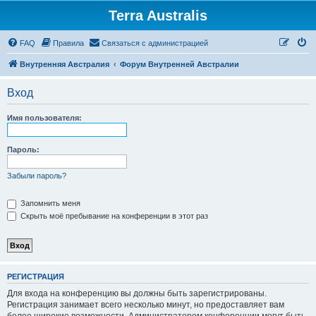
Terra Australis
Регистрация
FAQ
Правила
С
в
я
з
а
т
ь
с
я
с
а
д
м
и
н
и
с
т
р
а
ц
и
е
й
Внутренняя Австралия
Форум Внутренней Австралии
Вход
Имя пользователя:
Пароль:
Забыли пароль?
Запомнить меня
Скрыть моё пребывание на конференции в этот раз
Р
Е
Г
И
С
Т
Р
А
Ц
И
Я
Для входа на конференцию вы должны быть зарегистрированы.
Регистрация занимает всего несколько минут, но предоставляет вам
более широкие возможности. Администратором конференции могут быть