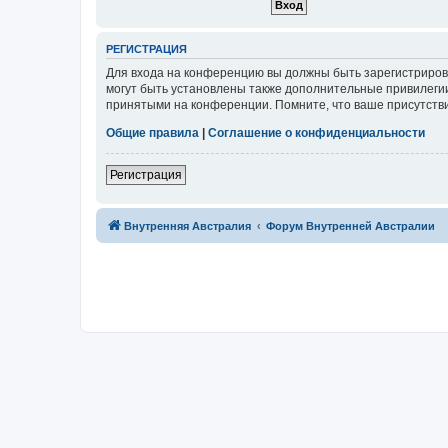
Р
Е
Г
И
С
Т
Р
А
Ц
И
Я
Для входа на конференцию вы должны быть зарегистриров
могут быть установлены также дополнительные привилегии
принятыми на конференции. Помните, что ваше присутстви
Общие правила
|
Соглашение о конфиденциальности
Р
е
г
и
с
т
р
а
ц
и
я
Связаться с
Внутренняя Австралия
Форум Внутренней Австралии
администрацией