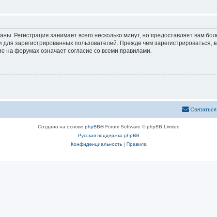
аны. Регистрация занимает всего несколько минут, но предоставляет вам б
 для зарегистрированных пользователей. Прежде чем зарегистрироваться, в
е на форумах означает согласие со всеми правилами.
С
в
я
з
а
т
ь
с
я
Создано на основе
phpBB
® Forum Software © phpBB Limited
Русская поддержка phpBB
Конфиденциальность
|
Правила