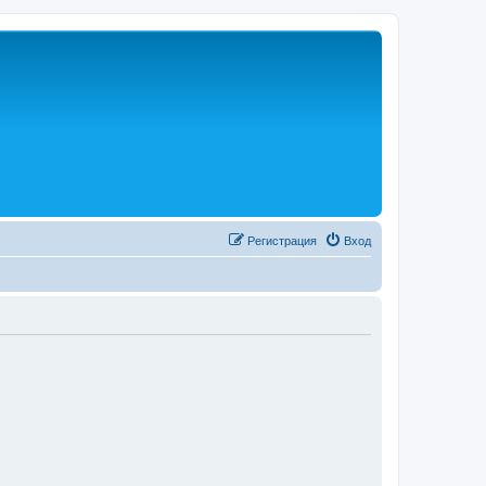
Р
е
г
и
с
т
р
а
ц
и
я
Вход