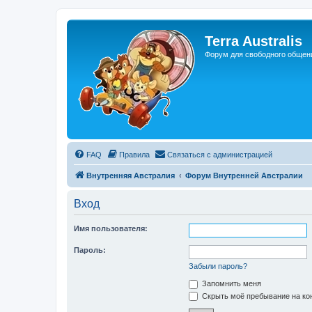
Регистрация
Terra Australis
Форум для свободного общен
FAQ
Правила
С
в
я
з
а
т
ь
с
я
с
а
д
м
и
н
и
с
т
р
а
ц
и
е
й
Внутренняя Австралия
Форум Внутренней Австралии
Вход
Имя пользователя:
Пароль:
Забыли пароль?
Запомнить меня
Скрыть моё пребывание на кон