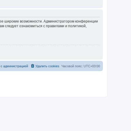
олее широкие возможности. Администратором конференции
ам следует ознакомиться с правилами и политикой,
с
а
д
м
и
н
и
с
т
р
а
ц
и
е
й
Удалить cookies
Часовой пояс:
UTC+03:00