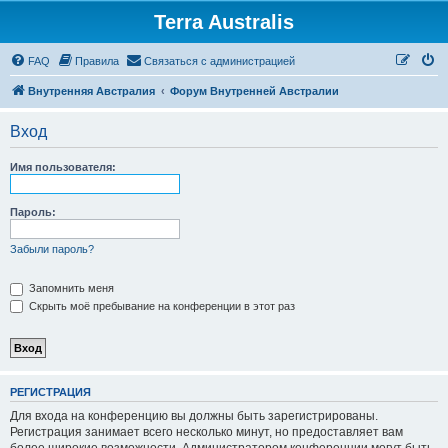
Terra Australis
Регистрация
FAQ
Правила
С
в
я
з
а
т
ь
с
я
с
а
д
м
и
н
и
с
т
р
а
ц
и
е
й
Внутренняя Австралия
Форум Внутренней Австралии
Вход
Имя пользователя:
Пароль:
Забыли пароль?
Запомнить меня
Скрыть моё пребывание на конференции в этот раз
Р
Е
Г
И
С
Т
Р
А
Ц
И
Я
Для входа на конференцию вы должны быть зарегистрированы.
Регистрация занимает всего несколько минут, но предоставляет вам
более широкие возможности. Администратором конференции могут быть