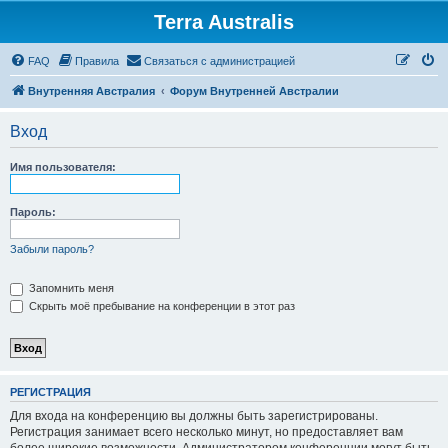
Terra Australis
Регистрация
FAQ
Правила
С
в
я
з
а
т
ь
с
я
с
а
д
м
и
н
и
с
т
р
а
ц
и
е
й
Внутренняя Австралия
Форум Внутренней Австралии
Вход
Имя пользователя:
Пароль:
Забыли пароль?
Запомнить меня
Скрыть моё пребывание на конференции в этот раз
Р
Е
Г
И
С
Т
Р
А
Ц
И
Я
Для входа на конференцию вы должны быть зарегистрированы.
Регистрация занимает всего несколько минут, но предоставляет вам
более широкие возможности. Администратором конференции могут быть