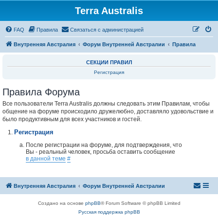
Terra Australis
Регистрация
FAQ
Правила
С
в
я
з
а
т
ь
с
я
с
а
д
м
и
н
и
с
т
р
а
ц
и
е
й
Внутренняя Австралия
Форум Внутренней Австралии
Правила
СЕКЦИИ ПРАВИЛ
Регистрация
Правила Форума
Все пользователи Terra Australis должны следовать этим Правилам, чтобы
общение на форуме происходило дружелюбно, доставляло удовольствие и
было продуктивным для всех участников и гостей.
Регистрация
После регистрации на форуме, для подтверждения, что
Вы - реальный человек, просьба оставить сообщение
в данной теме
#
Внутренняя Австралия
Форум Внутренней Австралии
Создано на основе
phpBB
® Forum Software © phpBB Limited
Русская поддержка phpBB